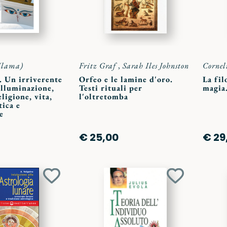
(lama)
Fritz Graf
,
Sarah Iles Johnston
Cornel
i. Un irriverente
Orfeo e le lamine d'oro.
La fil
illuminazione,
Testi rituali per
magia.
eligione, vita,
l'oltretomba
tica e
e
€ 25,00
€ 29
Aggiungi
Aggiungi
ai
ai
preferiti
preferiti