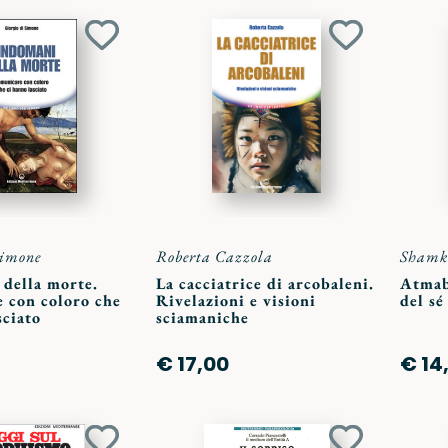
Aggiungi
Aggiungi
ai
ai
preferiti
preferiti
Simone
Roberta Cazzola
Shamk
 della morte.
La cacciatrice di arcobaleni.
Atmab
 con coloro che
Rivelazioni e visioni
del sé
sciato
sciamaniche
€ 17,00
€ 14