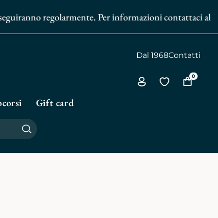
iranno regolarmente. Per informazioni contattaci al
351 602
Dal 1968
Contatti
0
Via
Vai
Vai
all'area
alla
al
corsi
Gift card
personale
biblioteca
carrello
personale
Cerca