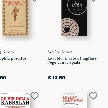
Aggiungi
Aggiun
ai
ai
preferiti
preferit
g Gichtel
Michel Coquet
ophia practica
Lo iaido. L'arte di tagliare
l'ego con la spada
,50
€ 13,50
Aggiungi
Aggiun
ai
ai