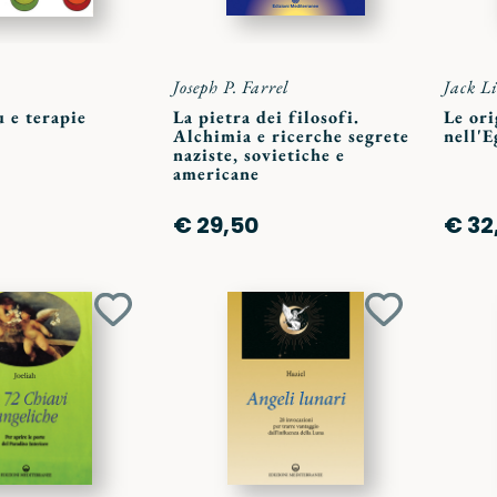
l
Joseph P. Farrel
Jack L
u e terapie
La pietra dei filosofi.
Le ori
Alchimia e ricerche segrete
nell'
naziste, sovietiche e
americane
€ 29,50
€ 32
Aggiungi
Aggiungi
ai
ai
preferiti
preferiti