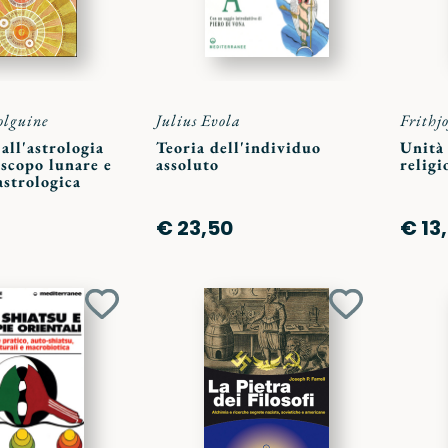
olguine
Julius Evola
Frithj
 all'astrologia
Teoria dell'individuo
Unità 
scopo lunare e
assoluto
religi
astrologica
€ 23,50
€ 13
Aggiungi
Aggiungi
ai
ai
preferiti
preferiti