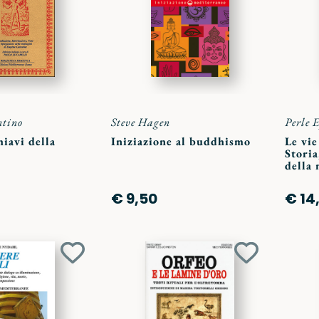
preferiti
preferiti
ntino
Steve Hagen
Perle E
hiavi della
Iniziazione al buddhismo
Le vie
Storia
della 
€ 9,50
€ 14
Aggiungi
Aggiungi
ai
ai
preferiti
preferiti