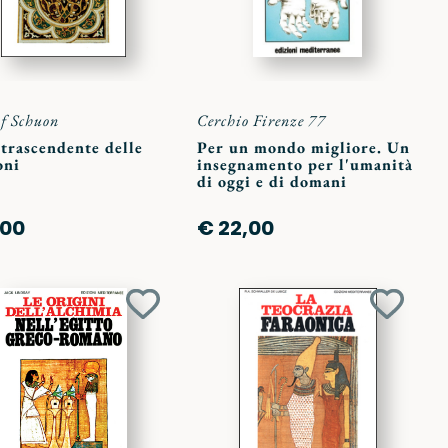
of Schuon
Cerchio Firenze 77
trascendente delle
Per un mondo migliore. Un
oni
insegnamento per l'umanità
di oggi e di domani
,00
€ 22,00
Aggiungi
Aggiun
ai
ai
preferiti
preferit