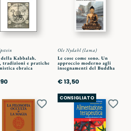
preferiti
preferit
pstein
Ole Nydahl (lama)
 della Kabbalah.
Le cose come sono. Un
, tradizioni e pratiche
approccio moderno agli
mistica ebraica
insegnamenti del Buddha
,90
€ 13,50
CONSIGLIATO
Aggiungi
Aggiun
ai
ai
preferiti
preferit