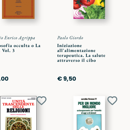
io Enrico Agrippa
Paolo Giordo
osofia occulta o La
Iniziazione
 Vol. 3
all'alimentazione
terapeutica. La salute
attraverso il cibo
,00
€ 9,50
Aggiungi
Aggiun
ai
ai
preferiti
preferit