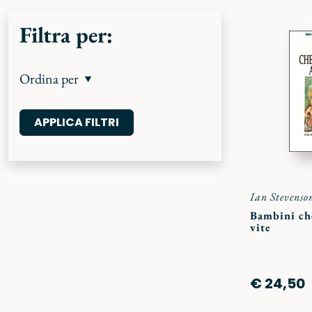
Filtra per:
Ordina per
Ian Stevenso
Bambini ch
vite
€ 24,50