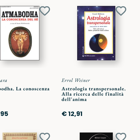
Aggiungi
Aggiun
ai
ai
preferiti
preferit
ara
Errol Weiner
odha. La conoscenza
Astrologia transpersonale.
Alla ricerca delle finalità
dell'anima
,95
€ 12,91