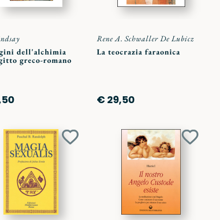
indsay
Rene A. Schwaller De Lubicz
gini dell'alchimia
La teocrazia faraonica
Egitto greco-romano
,50
€ 29,50
Aggiungi
Aggiun
ai
ai
preferiti
preferit