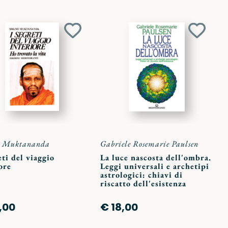
Aggiungi
Aggiun
ai
ai
preferiti
preferit
 Muktananda
Gabriele Rosemarie Paulsen
eti del viaggio
La luce nascosta dell'ombra.
ore
Leggi universali e archetipi
astrologici: chiavi di
riscatto dell'esistenza
,00
€ 18,00