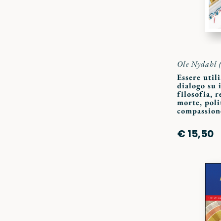
Ole Nydahl 
Essere util
dialogo su 
filosofia, r
morte, poli
compassion
€ 15,50