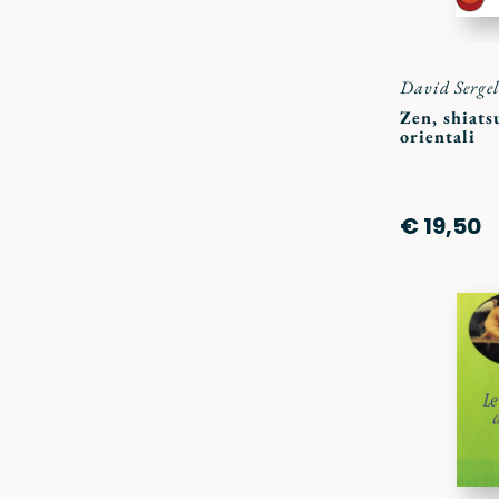
David Serge
Zen, shiats
orientali
€ 19,50