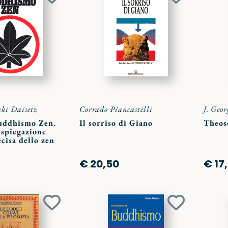
Aggiungi
Aggiungi
ai
ai
preferiti
preferiti
ki Daisetz
Corrado Piancastelli
J. Geor
buddhismo Zen.
Il sorriso di Giano
Theos
 spiegazione
ecisa dello zen
€ 20,50
€ 17
Aggiungi
Aggiungi
ai
ai