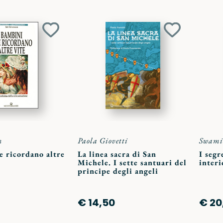
Aggiungi
Aggiungi
ai
ai
preferiti
preferiti
n
Paola Giovetti
Swami
e ricordano altre
La linea sacra di San
I segr
Michele. I sette santuari del
interi
principe degli angeli
€ 14,50
€ 20