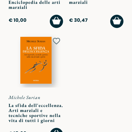
Enciclopedia delle arti
marziali
marziali
AGGIUNGI
AGGI
€ 10,00
€ 30,47
AL
AL
CARRELLO
CARR
Aggiungi
ai
preferiti
Michele Surian
La sfida dell'eccellenza.
Arti marziali e
tecniche sportive nella
vita di tutti i giorni
AGGIUNGI