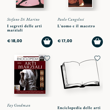
Stefano Di Marino
Paolo Cangelosi
I segreti delle arti
L'uomo e il maestro
marziali
AGGIUNGI
AGGI
€ 18,00
€ 17,00
AL
AL
CARRELLO
CARR
Aggiungi
Aggiu
ai
ai
preferiti
preferi
Fay Goodman
Enciclopedia delle arti