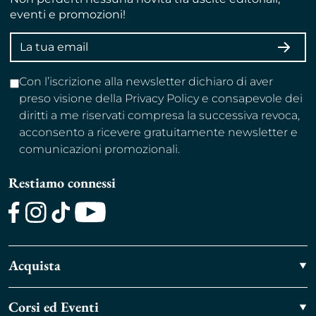
eventi e promozioni!
Indirizzo
ISCRI
email
Con l’iscrizione alla newsletter dichiaro di aver
preso visione della Privacy Policy e consapevole dei
diritti a me riservati compresa la successiva revoca,
acconsento a ricevere gratuitamente newsletter e
comunicazioni promozionali.
Restiamo connessi
Facebook
Instagram
TikTok
Youtube
Acquista
Corsi ed Eventi