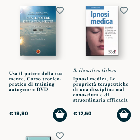
Aggiungi
Aggiu
ai
ai
preferiti
preferi
B. Hamilton Gibson
Usa il potere della tua
mente. Corso teorico-
Ipnosi medica. Le
pratico di training
proprietà terapeutiche
autogeno e DVD
di una disciplina mal
conosciuta e di
straordinaria efficacia
AGGIUNGI
AGGI
€ 19,90
€ 12,50
AL
AL
CARRELLO
CARR
Aggiungi