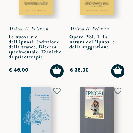
Milton H. Erickson
Milton H. Erickson
Le nuove vie
Opere. Vol. 1: La
dell'ipnosi. Induzione
natura dell'Ipnosi e
della trance. Ricerca
della suggestione
sperimentale. Tecniche
di psicoterapia
AGGIUNGI
AGGI
€ 46,00
€ 36,00
AL
AL
CARRELLO
CARR
Aggiungi
Aggiu
ai
ai
preferiti
preferi