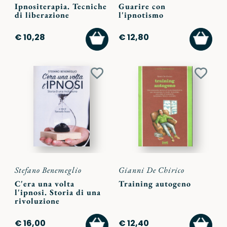
Ipnositerapia. Tecniche
Guarire con
di liberazione
l'ipnotismo
AGGIUNGI
AGGI
€ 10,28
€ 12,80
AL
AL
CARRELLO
CARR
Aggiungi
Aggiu
ai
ai
preferiti
preferi
Stefano Benemeglio
Gianni De Chirico
C'era una volta
Training autogeno
l'ipnosi. Storia di una
rivoluzione
AGGIUNGI
AGGI
€ 16,00
€ 12,40