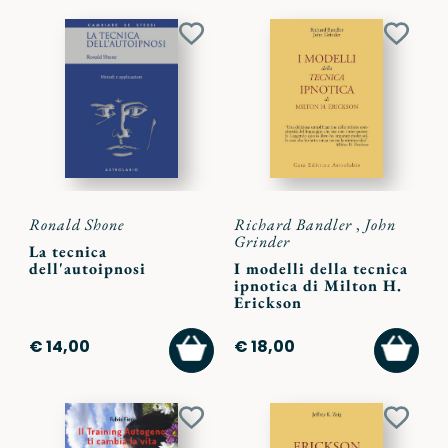
Aggiungi
Aggiu
ai
ai
preferiti
preferi
Ronald Shone
Richard Bandler
,
John
Grinder
La tecnica
dell'autoipnosi
I modelli della tecnica
ipnotica di Milton H.
Erickson
AGGIUNGI
AGGI
€ 14,00
€ 18,00
AL
AL
CARRELLO
CARR
Aggiungi
Aggiu