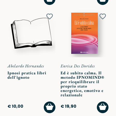
AL
AL
CARRELLO
CARR
Aggiungi
Aggiu
ai
ai
preferiti
preferi
Abelardo Hernandes
Enrica Des Dorides
Ipnosi pratica libri
Ed è subito calma. Il
dell'ignoto
metodo IPNOMIND®
per riequilibrare il
proprio stato
energetico, emotivo e
relazionale
AGGIUNGI
AGGI
€ 10,00
€ 19,90
AL
AL
CARRELLO
CARR