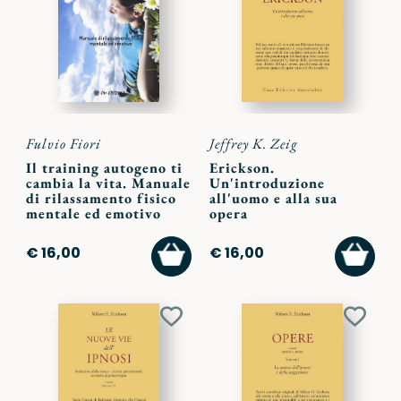
ai
ai
preferiti
preferi
Fulvio Fiori
Jeffrey K. Zeig
Il training autogeno ti
Erickson.
cambia la vita. Manuale
Un'introduzione
di rilassamento fisico
all'uomo e alla sua
mentale ed emotivo
opera
AGGIUNGI
AGGI
€ 16,00
€ 16,00
AL
AL
CARRELLO
CARR
Aggiungi
Aggiu
ai
ai
preferiti
preferi