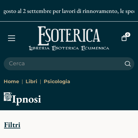
osto al 2 settembre per lavori di rinnovamento, le spedizio
0
Apri
Vai
menù
al
carrell
Cer
Home
Libri
Psicologia
Ipnosi
Filtri