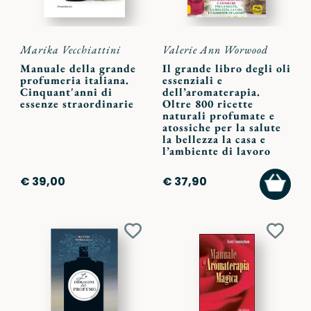
Marika Vecchiattini
Valerie Ann Worwood
Manuale della grande
Il grande libro degli oli
profumeria italiana.
essenziali e
Cinquant'anni di
dell’aromaterapia.
essenze straordinarie
Oltre 800 ricette
naturali profumate e
atossiche per la salute
la bellezza la casa e
l’ambiente di lavoro
AGGI
€ 39,00
€ 37,90
AL
CARR
Aggiungi
Aggiu
ai
ai
preferiti
preferi