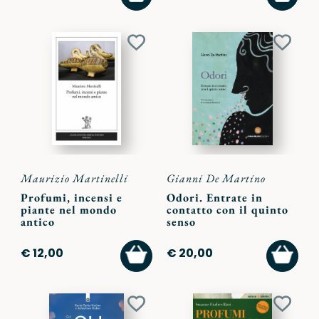
CARRELLO
CARR
Aggiungi
Aggiu
ai
ai
preferiti
preferi
Maurizio Martinelli
Gianni De Martino
Profumi, incensi e
Odori. Entrate in
piante nel mondo
contatto con il quinto
antico
senso
AGGIUNGI
AGGI
€ 12,00
€ 20,00
AL
AL
CARRELLO
CARR
Aggiungi
Aggiu