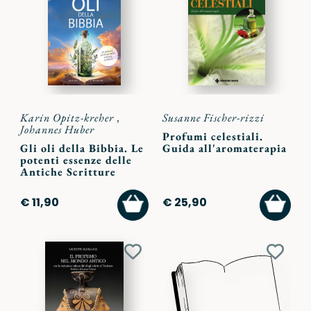
ai
ai
preferiti
preferi
Karin Opitz-kreher
,
Susanne Fischer-rizzi
Johannes Huber
Profumi celestiali.
Gli oli della Bibbia. Le
Guida all'aromaterapia
potenti essenze delle
Antiche Scritture
AGGIUNGI
AGGI
€ 11,90
€ 25,90
AL
AL
CARRELLO
CARR
Aggiungi
Aggiu
ai
ai
preferiti
preferi