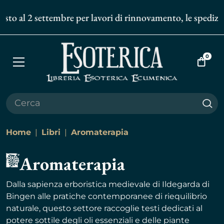
o al 2 settembre per lavori di rinnovamento, le spedizioni 
0
Apri
Vai
menù
al
carrell
Cer
Home
Libri
Aromaterapia
Aromaterapia
Dalla sapienza erboristica medievale di Ildegarda di
Bingen alle pratiche contemporanee di riequilibrio
naturale, questo settore raccoglie testi dedicati al
potere sottile degli oli essenziali e delle piante