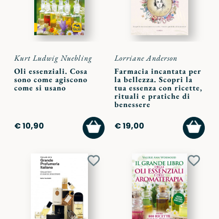
Kurt Ludwig Nuebling
Lorriane Anderson
Oli essenziali. Cosa
Farmacia incantata per
sono come agiscono
la bellezza. Scopri la
come si usano
tua essenza con ricette,
rituali e pratiche di
benessere
AGGIUNGI
AGGI
€ 10,90
€ 19,00
AL
AL
CARRELLO
CARR
Aggiungi
Aggiu
ai
ai
preferiti
preferi