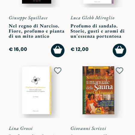
Giuseppe Squillace
Luca Glebb Miroglio
Nel regno di Narciso.
Profumo di sandalo.
Fiore, profumo e pianta
Storie, gusti e aromi di
di un mito antico
un'essenza portentosa
AGGIUNGI
AGGI
€ 16,00
€ 12,00
AL
AL
CARRELLO
CARR
Aggiungi
Aggiu
ai
ai
preferiti
preferi
Lina Grossi
Giovanni Scrizzi