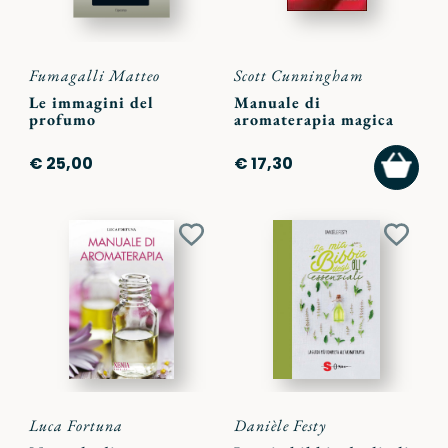
Fumagalli Matteo
Scott Cunningham
Le immagini del
Manuale di
profumo
aromaterapia magica
AGGI
€ 25,00
€ 17,30
AL
CARR
Aggiungi
Aggiu
ai
ai
preferiti
preferi
Luca Fortuna
Danièle Festy