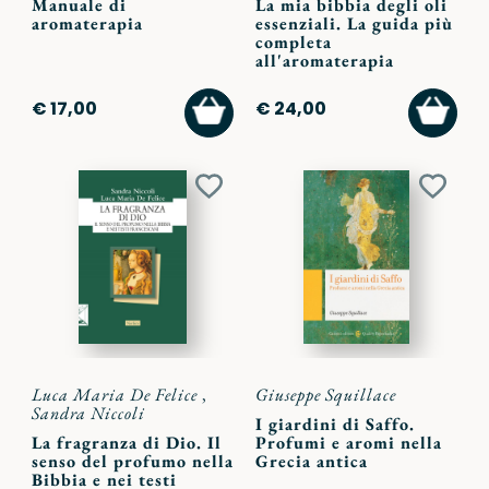
Manuale di
La mia bibbia degli oli
aromaterapia
essenziali. La guida più
completa
all'aromaterapia
AGGIUNGI
AGGI
€ 17,00
€ 24,00
AL
AL
CARRELLO
CARR
Aggiungi
Aggiu
ai
ai
preferiti
preferi
Luca Maria De Felice
,
Giuseppe Squillace
Sandra Niccoli
I giardini di Saffo.
La fragranza di Dio. Il
Profumi e aromi nella
senso del profumo nella
Grecia antica
Bibbia e nei testi