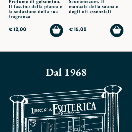
Profumo di gelsomino.
Saunamecum. Il
Il fascino della pianta e
manuale della sauna e
la seduzione della sua
degli oli essenziali
fragranza
AGGIUNGI
AGGI
€ 12,00
€ 15,00
AL
AL
CARRELLO
CARR
Dal 1968