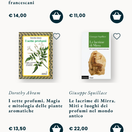
francescani
AGGIUNGI
AGGI
€ 14,00
€ 11,00
AL
AL
CARRELLO
CARR
Aggiungi
Aggiu
ai
ai
preferiti
preferi
Dorothy Abram
Giuseppe Squillace
I sette profumi. Magia
Le lacrime di Mirra.
e mitologia delle piante
Miti e luoghi dei
aromatiche
profumi nel mondo
antico
AGGIUNGI
AGGI
€ 13,50
€ 22,00
AL
AL