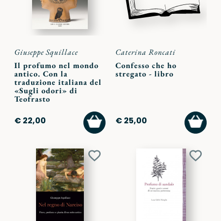
Giuseppe Squillace
Caterina Roncati
Il profumo nel mondo
Confesso che ho
antico. Con la
stregato - libro
traduzione italiana del
«Sugli odori» di
Teofrasto
AGGIUNGI
AGGI
€ 22,00
€ 25,00
AL
AL
CARRELLO
CARR
Aggiungi
Aggiu
ai
ai
preferiti
preferi