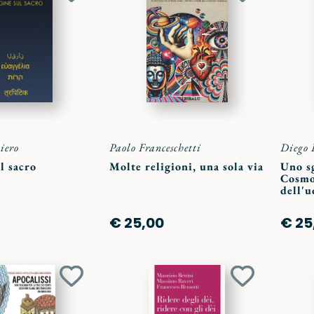
ai
ai
preferiti
preferiti
iero
Paolo Franceschetti
Diego 
l sacro
Molte religioni, una sola via
Uno s
Cosmo
dell'
€ 25,00
€ 25
Aggiungi
Aggiungi
ai
ai