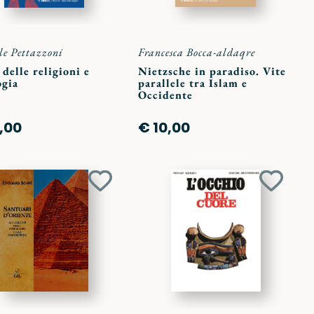
le Pettazzoni
Francesca Bocca-aldaqre
 delle religioni e
Nietzsche in paradiso. Vite
ogia
parallele tra Islam e
Occidente
,00
€ 10,00
Aggiungi
Aggiun
ai
ai
preferiti
preferit