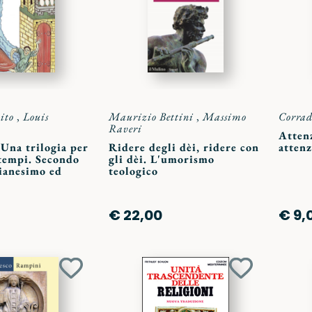
preferiti
preferiti
ito
,
Louis
Maurizio Bettini
,
Massimo
Corrad
Raveri
Attenz
 Una trilogia per
Ridere degli dèi, ridere con
attenz
 tempi. Secondo
gli dèi. L'umorismo
tianesimo ed
teologico
€ 22,00
€ 9,
Aggiungi
Aggiungi
ai
ai
preferiti
preferiti