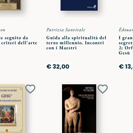
uon
Patrizia Sanvitale
Édouar
ze seguito da
Guida alla spiritualità del
I gran
criteri dell'arte
terzo millennio. Incontri
segret
»
con i Maestri
2: Orf
Gesù
€ 32,00
€ 13
Aggiungi
Aggiungi
ai
ai
preferiti
preferiti