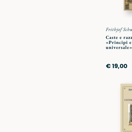
Frithjof Sch
Caste e raz
«Principi e 
universale
€ 19,00