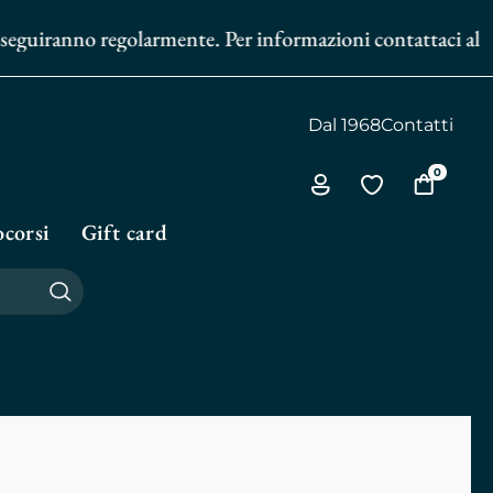
uiranno regolarmente. Per informazioni contattaci al
351 60
Dal 1968
Contatti
0
Via
Vai
Vai
all'area
alla
al
corsi
Gift card
personale
biblioteca
carrello
personale
Cerca