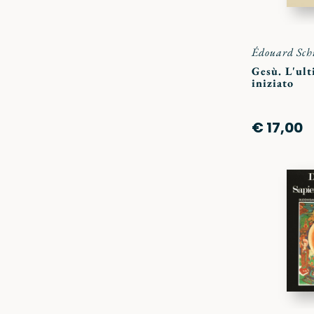
Édouard Sch
Gesù. L'ul
iniziato
€ 17,00