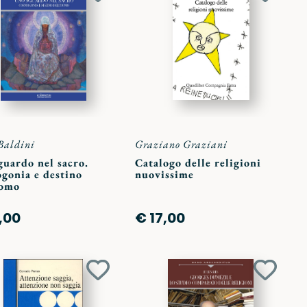
ai
ai
preferiti
preferit
Baldini
Graziano Graziani
guardo nel sacro.
Catalogo delle religioni
gonia e destino
nuovissime
uomo
,00
€ 17,00
Aggiungi
Aggiun
ai
ai