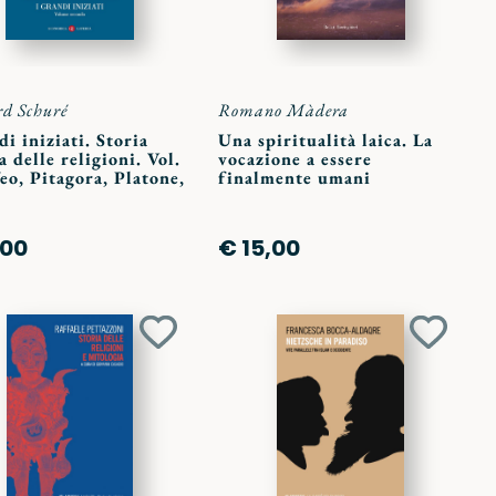
d Schuré
Romano Màdera
di iniziati. Storia
Una spiritualità laica. La
a delle religioni. Vol.
vocazione a essere
eo, Pitagora, Platone,
finalmente umani
,00
€ 15,00
Aggiungi
Aggiun
ai
ai
preferiti
preferit