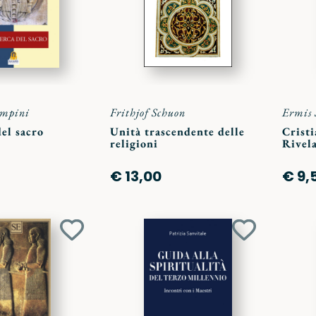
ampini
Frithjof Schuon
Ermis 
del sacro
Unità trascendente delle
Cristi
religioni
Rivela
€ 13,00
€ 9,
Aggiungi
Aggiungi
ai
ai
preferiti
preferiti