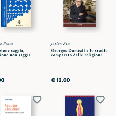
preferiti
preferit
o Pensa
Julien Ries
ione saggia,
Georges Dumézil e lo studio
ione non saggia
comparato delle religioni
00
€ 12,00
Aggiungi
Aggiun
ai
ai
preferiti
preferit