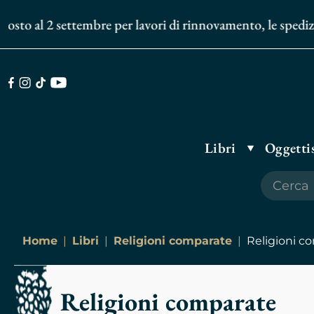
 al 2 settembre per lavori di rinnovamento, le spedizioni de
Facebook
Instagram
TikTok
Youtube
Libri
Oggettis
Home
Libri
Religioni comparate
Religioni c
Religioni comparate