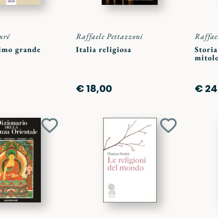
uré
Raffaele Pettazzoni
Raffae
timo grande
Italia religiosa
Storia
mitol
€ 18,00
€ 24
Aggiungi
Aggiungi
ai
ai
preferiti
preferiti