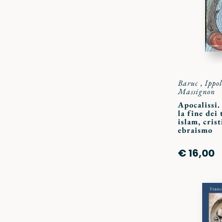
Baruc
,
Ippol
Massignon
Apocalissi.
la fine dei
islam, cris
ebraismo
€ 16,00