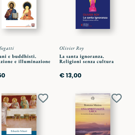
Segatti
Olivier Roy
ani e buddhisti.
La santa ignoranza.
zione e illuminazione
Religioni senza cultura
50
€ 13,00
Aggiungi
Aggiun
ai
ai
preferiti
preferit