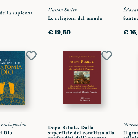
Huston Smith
Édouar
della sapienza
Le religioni del mondo
Santu
€ 19,50
€ 16
Aggiungi
Aggiungi
ai
ai
preferiti
preferiti
avrakopoulou
Giovan
Dopo Babele. Dalla
i Dio
superficie del conflitto alla
Il gra
profondità dell'incontro.
religi