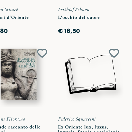
d Schuré
Frithjof Schuon
ari d'Oriente
L'occhio del cuore
,80
€ 16,50
Aggiungi
Aggiun
ai
ai
preferiti
preferit
ni Filoramo
Federico Squarcini
nde racconto delle
Ex Oriente lux, luxus,
oni
luxuria. Storia e sociologia