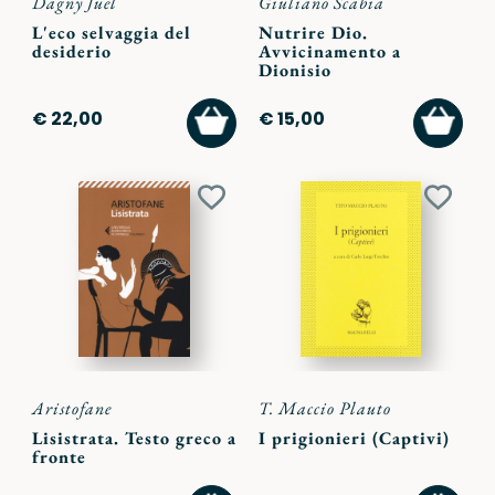
Dagny Juel
Giuliano Scabia
L'eco selvaggia del
Nutrire Dio.
desiderio
Avvicinamento a
Dionisio
AGGIUNGI
AGGI
€ 22,00
€ 15,00
AL
AL
CARRELLO
CARR
Aggiungi
Aggiu
ai
ai
preferiti
preferi
Aristofane
T. Maccio Plauto
Lisistrata. Testo greco a
I prigionieri (Captivi)
fronte