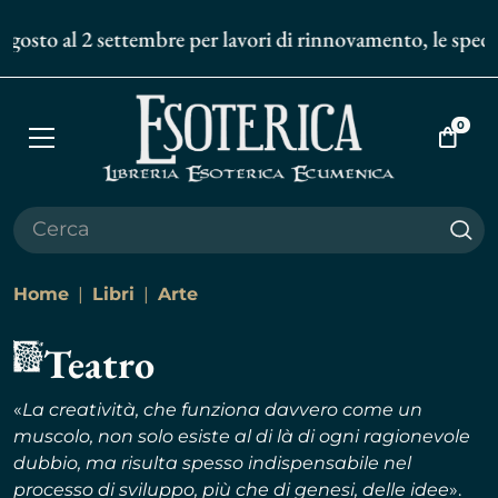
osto al 2 settembre per lavori di rinnovamento, le spedizio
0
Apri
Vai
menù
al
carrell
Cer
Home
Libri
Arte
Teatro
«
La creatività, che funziona davvero come un
muscolo, non solo esiste al di là di ogni ragionevole
dubbio, ma risulta spesso indispensabile nel
processo di sviluppo, più che di genesi, delle idee
».