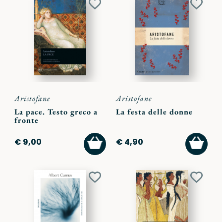
Aggiungi
Aggiu
ai
ai
preferiti
preferi
Aristofane
Aristofane
La pace. Testo greco a
La festa delle donne
fronte
AGGIUNGI
AGGI
€ 9,00
€ 4,90
AL
AL
CARRELLO
CARR
Aggiungi
Aggiu
ai
ai
preferiti
preferi