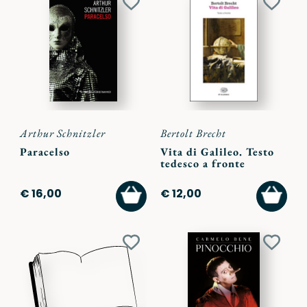
Aggiungi
Aggiu
ai
ai
preferiti
preferi
Arthur Schnitzler
Bertolt Brecht
Paracelso
Vita di Galileo. Testo
tedesco a fronte
AGGIUNGI
AGGI
€ 16,00
€ 12,00
AL
AL
CARRELLO
CARR
Aggiungi
Aggiu
ai
ai
preferiti
preferi