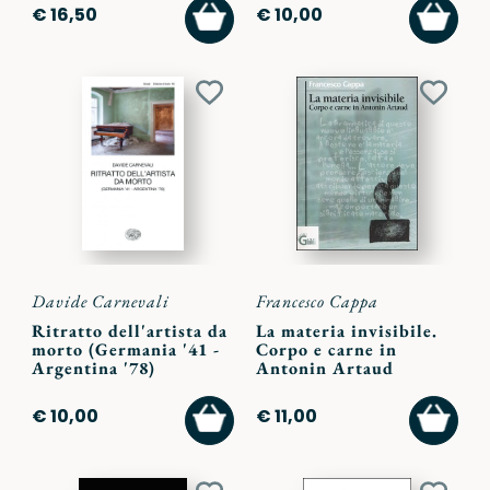
AGGIUNGI
AGGI
€ 16,50
€ 10,00
AL
AL
CARRELLO
CARR
Aggiungi
Aggiu
ai
ai
preferiti
preferi
Davide Carnevali
Francesco Cappa
Ritratto dell'artista da
La materia invisibile.
morto (Germania '41 -
Corpo e carne in
Argentina '78)
Antonin Artaud
AGGIUNGI
AGGI
€ 10,00
€ 11,00
AL
AL
CARRELLO
CARR