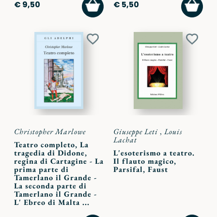
AGGIUNGI
AGGI
€ 9,50
€ 5,50
AL
AL
CARRELLO
CARR
Aggiungi
Aggiu
ai
ai
preferiti
preferi
Christopher Marlowe
Giuseppe Leti
,
Louis
Lachat
Teatro completo, La
tragedia di Didone,
L'esoterismo a teatro.
regina di Cartagine - La
Il flauto magico,
prima parte di
Parsifal, Faust
Tamerlano il Grande -
La seconda parte di
Tamerlano il Grande -
L' Ebreo di Malta ...