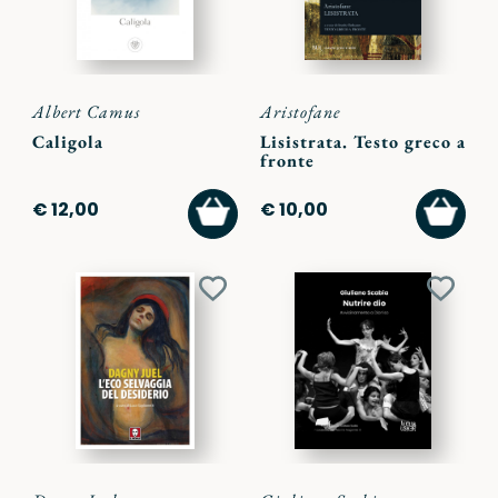
Albert Camus
Aristofane
Caligola
Lisistrata. Testo greco a
fronte
AGGIUNGI
AGGI
€ 12,00
€ 10,00
AL
AL
CARRELLO
CARR
Aggiungi
Aggiu
ai
ai
preferiti
preferi