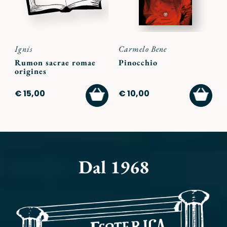
Ignis
Carmelo Bene
Rumon sacrae romae
Pinocchio
origines
AGGIUNGI
AGGI
€ 15,00
€ 10,00
AL
AL
CARRELLO
CARR
Dal 1968