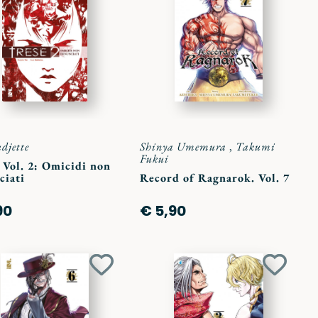
ai
ai
preferiti
preferit
djette
Shinya Umemura
,
Takumi
Fukui
 Vol. 2: Omicidi non
ciati
Record of Ragnarok. Vol. 7
90
€ 5,90
Aggiungi
Aggiun
ai
ai
preferiti
preferit