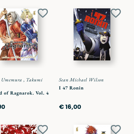
Aggiungi
Aggiun
ai
ai
preferiti
preferit
a Umemura
,
Takumi
Sean Michael Wilson
I 47 Ronin
d of Ragnarok. Vol. 4
90
€ 16,00
Aggiungi
Aggiun