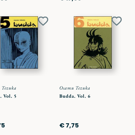
Aggiungi
Aggiun
ai
ai
preferiti
preferit
 Tezuka
Osamu Tezuka
 Vol. 5
Budda. Vol. 6
75
€ 7,75