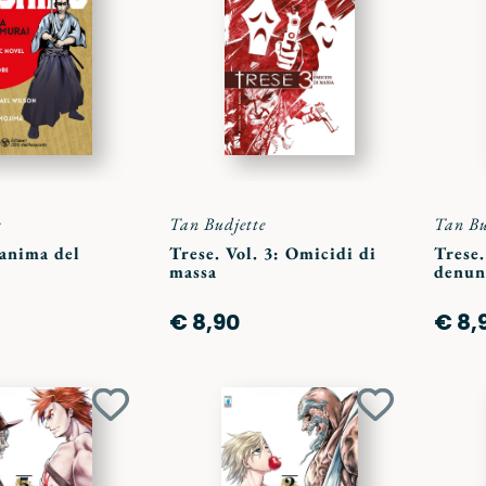
ai
ai
preferiti
preferiti
e
Tan Budjette
Tan Bu
'anima del
Trese. Vol. 3: Omicidi di
Trese.
massa
denun
€ 8,90
€ 8,
Aggiungi
Aggiungi
ai
ai
preferiti
preferiti