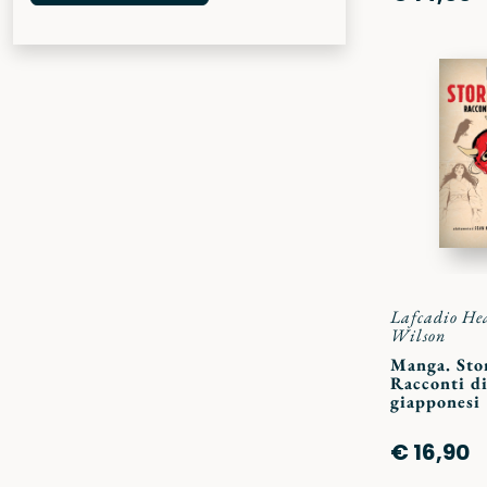
Lafcadio He
Wilson
Manga. Stor
Racconti di
giapponesi
€ 16,90