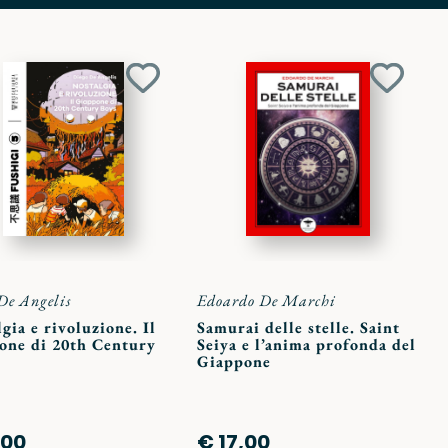
Aggiungi
Aggiun
ai
ai
preferiti
preferit
De Angelis
Edoardo De Marchi
gia e rivoluzione. Il
Samurai delle stelle. Saint
one di 20th Century
Seiya e l’anima profonda del
Giappone
,00
€ 17,00