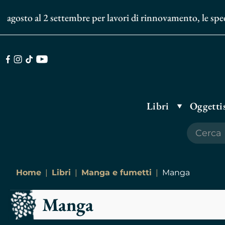
osto al 2 settembre per lavori di rinnovamento, le spedizio
Facebook
Instagram
TikTok
Youtube
Libri
Oggettis
Home
Libri
Manga e fumetti
Manga
Manga