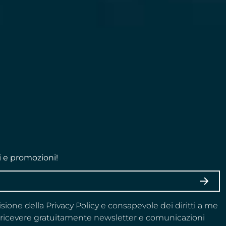
i e promozioni!
ISCRI
visione della Privacy Policy e consapevole dei diritti a me
a ricevere gratuitamente newsletter e comunicazioni