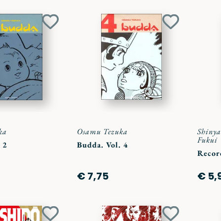
Aggiungi
Aggiungi
ai
ai
preferiti
preferiti
ka
Osamu Tezuka
Shiny
Fukui
 2
Budda. Vol. 4
Recor
€ 7,75
€ 5,
Aggiungi
Aggiungi