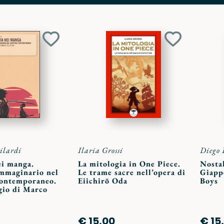
Aggiungi
Aggiungi
ai
ai
preferiti
preferiti
ilardi
Ilaria Grossi
Diego 
ei manga.
La mitologia in One Piece.
Nostal
immaginario nel
Le trame sacre nell’opera di
Giapp
ontemporaneo.
Eiichirō Oda
Boys
gio di Marco
€ 15,00
€ 15