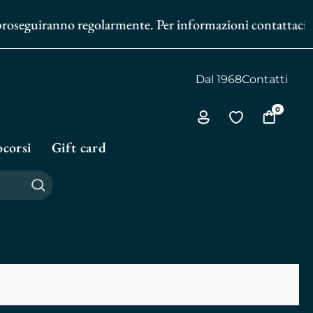
oseguiranno regolarmente. Per informazioni contattaci al
35
Dal 1968
Contatti
0
Via
Vai
Vai
all'area
alla
al
corsi
Gift card
personale
biblioteca
carrello
personale
Cerca