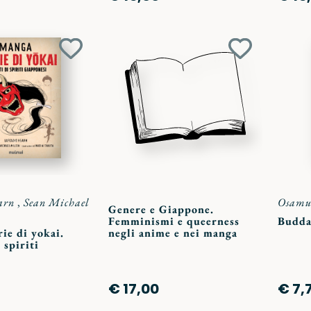
Aggiungi
Aggiungi
ai
ai
preferiti
preferiti
arn
,
Sean Michael
Osamu
Genere e Giappone.
Femminismi e queerness
Budda.
ie di yokai.
negli anime e nei manga
 spiriti
€ 17,00
€ 7,