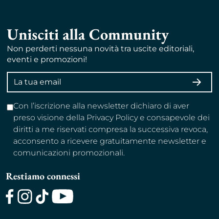
Unisciti alla Community
Non perderti nessuna novità tra uscite editoriali,
eventi e promozioni!
Indirizzo
ISCRI
email
Con l’iscrizione alla newsletter dichiaro di aver
preso visione della Privacy Policy e consapevole dei
diritti a me riservati compresa la successiva revoca,
acconsento a ricevere gratuitamente newsletter e
comunicazioni promozionali.
Restiamo connessi
Facebook
Instagram
TikTok
Youtube