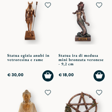
Aggiungi
Aggiu
ai
ai
preferiti
preferi
Statua egizia anubi in
Statua ira di medusa
vetroresina e rame
mini bronzata veronese
- 9,2 cm
AGGIUNGI
AGGI
€ 30,00
€ 18,00
AL
AL
CARRELLO
CARR
Aggiungi
Aggiu
ai
ai
preferiti
preferi