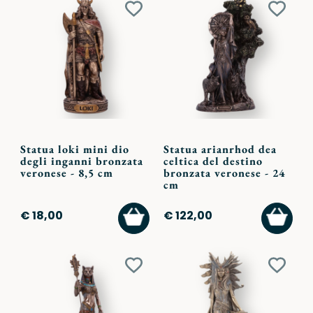
Aggiungi
Aggiu
ai
ai
preferiti
preferi
Statua loki mini dio
Statua arianrhod dea
degli inganni bronzata
celtica del destino
veronese - 8,5 cm
bronzata veronese - 24
cm
AGGIUNGI
AGGI
€ 18,00
€ 122,00
AL
AL
CARRELLO
CARR
Aggiungi
Aggiu
ai
ai
preferiti
preferi