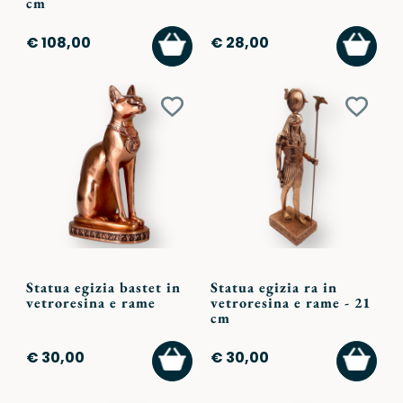
cm
AGGIUNGI
AGGI
€ 108,00
€ 28,00
AL
AL
CARRELLO
CARR
Aggiungi
Aggiu
ai
ai
preferiti
preferi
Statua egizia bastet in
Statua egizia ra in
vetroresina e rame
vetroresina e rame - 21
cm
AGGIUNGI
AGGI
€ 30,00
€ 30,00
AL
AL
CARRELLO
CARR