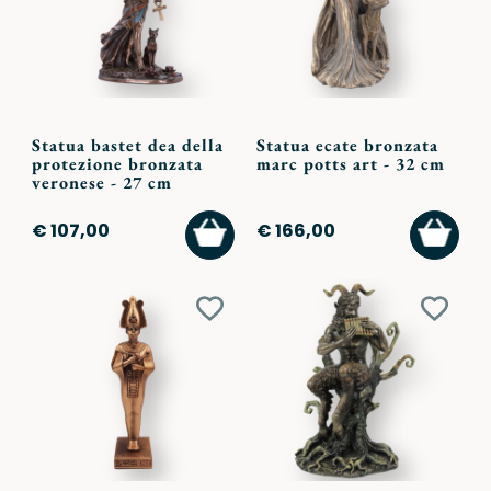
Statua bastet dea della
Statua ecate bronzata
protezione bronzata
marc potts art - 32 cm
veronese - 27 cm
AGGIUNGI
AGGI
€ 107,00
€ 166,00
AL
AL
CARRELLO
CARR
Aggiungi
Aggiu
ai
ai
preferiti
preferi