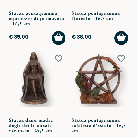
Statua pentagramma
Statua pentagramma
equinozio di primavera
floreale - 16,5 cm
- 16,5 cm
AGGIUNGI
AGGI
€ 35,00
€ 38,00
AL
AL
CARRELLO
CARR
Aggiungi
Aggiu
ai
ai
preferiti
preferi
Statua danu madre
Statua pentagramma
degli dei bronzata
solstizio d'estate - 16,5
veronese - 29,5 cm
cm