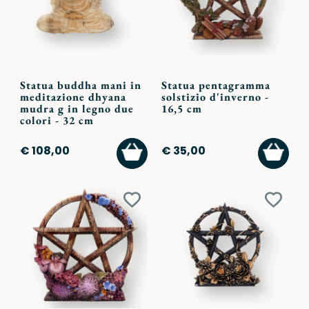
Statua buddha mani in
Statua pentagramma
meditazione dhyana
solstizio d'inverno -
mudra g in legno due
16,5 cm
colori - 32 cm
AGGIUNGI
AGGI
€ 108,00
€ 35,00
AL
AL
CARRELLO
CARR
Aggiungi
Aggiu
ai
ai
preferiti
preferi