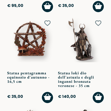
AGGIUNGI
AGGI
€ 95,00
€ 35,00
AL
AL
CARRELLO
CARR
Aggiungi
Aggiu
ai
ai
preferiti
preferi
Statua pentagramma
Statua loki dio
equinozio d'autunno -
dell'astuzia e degli
16,5 cm
inganni bronzata
veronese - 35 cm
AGGIUNGI
AGGI
€ 35,00
€ 140,00
AL
AL
CARRELLO
CARR