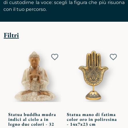
di custodirne la voce: scegli la figura che più risuona
con il tuo percorso.
Filtri
Aggiungi
Aggiu
ai
ai
preferiti
preferi
Statua buddha mudra
Statua mano di fatima
indici al cielo a in
color oro in poliresina
legno due colori - 32
- 14x7x23 cm