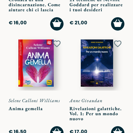
disincarnazione. Come
Goddard per realizzare
aiutare chi ci lascia
i tuoi desideri
AGGIUNGI
AGGI
€ 16,00
€ 21,00
AL
AL
CARRELLO
CARR
Aggiungi
Aggiu
ai
ai
preferiti
preferi
Selene Calloni Williams
Anne Givaudan
Anima gemella
Rivelazioni galattiche.
Vol. 1: Per un mondo
nuovo
AGGIUNGI
AGGI
€ 16,50
€ 17,00