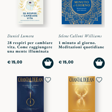
preferiti
preferi
Daniel Lumera
Selene Calloni Williams
28 respiri per cambiare
1 minuto al giorno.
vita. Come raggiungere
Meditazioni quotidiane
una mente illuminata
AGGIUNGI
AGGI
€ 15,00
€ 15,00
AL
AL
CARRELLO
CARR
Aggiungi
Aggiu
ai
ai
preferiti
preferi