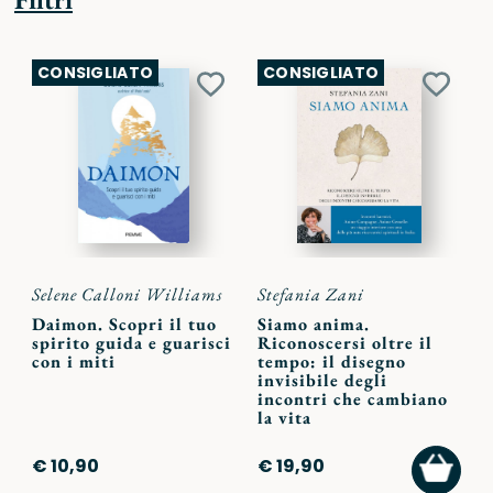
CONSIGLIATO
CONSIGLIATO
Aggiungi
Aggiu
ai
ai
preferiti
preferi
Selene Calloni Williams
Stefania Zani
Daimon. Scopri il tuo
Siamo anima.
spirito guida e guarisci
Riconoscersi oltre il
con i miti
tempo: il disegno
invisibile degli
incontri che cambiano
la vita
AGGI
€ 10,90
€ 19,90
AL