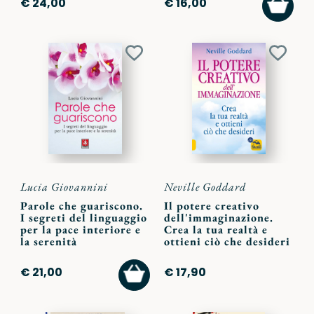
€ 24,00
€ 16,00
AL
CARR
Aggiungi
Aggiu
ai
ai
preferiti
preferi
Lucia Giovannini
Neville Goddard
Parole che guariscono.
Il potere creativo
I segreti del linguaggio
dell'immaginazione.
per la pace interiore e
Crea la tua realtà e
la serenità
ottieni ciò che desideri
AGGIUNGI
€ 21,00
€ 17,90
AL
CARRELLO