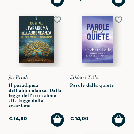
AL
AL
CARRELLO
CARR
Aggiungi
Aggiu
ai
ai
preferiti
preferi
Joe Vitale
Eckhart Tolle
Il paradigma
Parole dalla quiete
dell'abbondanza. Dalla
legge dell'attrazione
alla legge della
creazione
AGGIUNGI
AGGI
€ 14,90
€ 14,00
AL
AL
CARRELLO
CARR