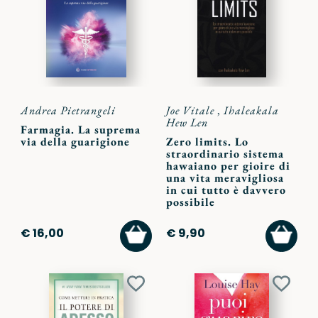
preferiti
preferi
Andrea Pietrangeli
Joe Vitale
,
Ihaleakala
Hew Len
Farmagia. La suprema
via della guarigione
Zero limits. Lo
straordinario sistema
hawaiano per gioire di
una vita meravigliosa
in cui tutto è davvero
possibile
AGGIUNGI
AGGI
€ 16,00
€ 9,90
AL
AL
CARRELLO
CARR
Aggiungi
Aggiu
ai
ai