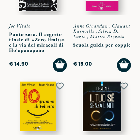
Joe Vitale
Anne Givaudan
,
Claudia
Rainville
,
Silvia Di
Punto zero. Il segreto
Luzio
,
Matteo Rizzato
finale di «Zero limits»
e la via dei miracoli di
Scuola guida per coppie
Ho'oponopono
AGGIUNGI
AGGI
€ 14,90
€ 15,00
AL
AL
CARRELLO
CARR
Aggiungi
Aggiu
ai
ai
preferiti
preferi