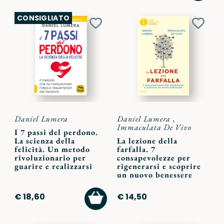
CARR
CONSIGLIATO
Aggiungi
Aggiu
ai
ai
preferiti
preferi
Daniel Lumera
Daniel Lumera
,
Immaculata De Vivo
I 7 passi del perdono.
La scienza della
La lezione della
felicità. Un metodo
farfalla. 7
rivoluzionario per
consapevolezze per
guarire e realizzarsi
rigenerarsi e scoprire
un nuovo benessere
AGGIUNGI
€ 18,60
€ 14,50
AL
CARRELLO