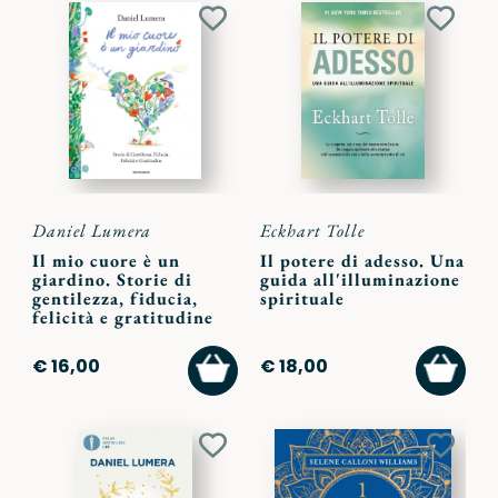
Aggiungi
Aggiu
ai
ai
preferiti
preferi
Daniel Lumera
Eckhart Tolle
Il mio cuore è un
Il potere di adesso. Una
giardino. Storie di
guida all'illuminazione
gentilezza, fiducia,
spirituale
felicità e gratitudine
AGGIUNGI
AGGI
€ 16,00
€ 18,00
AL
AL
CARRELLO
CARR
Aggiungi
Aggiu
ai
ai