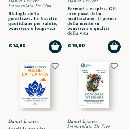
Daniel Lumera
,
Daniel Lumera
Immaculata De Vivo
Fermati e respira. Gli
Biologia della
otto passi della
gentilezza. Le 6 scelte
meditazione. Il potere
quotidiane per salute,
della mente su
benessere e longevità
benessere e qualità
della vita
AGGIUNGI
AGGI
€ 14,50
€ 19,90
AL
AL
CARRELLO
CARR
Aggiungi
Aggiu
ai
ai
preferiti
preferi
Daniel Lumera
Daniel Lumera
,
Immaculata De Vivo
Scegli la tua vita.