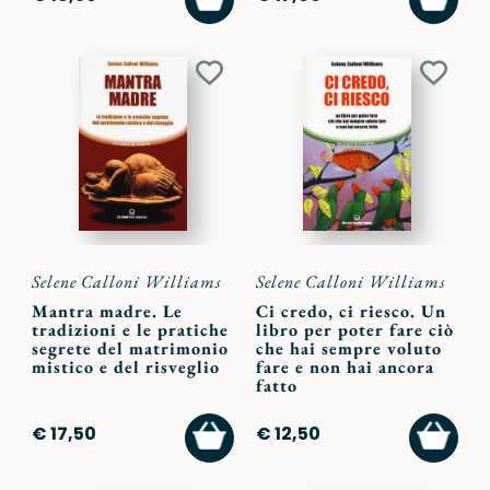
AL
AL
CARRELLO
CARR
Aggiungi
Aggiu
ai
ai
preferiti
preferi
Selene Calloni Williams
Selene Calloni Williams
Mantra madre. Le
Ci credo, ci riesco. Un
tradizioni e le pratiche
libro per poter fare ciò
segrete del matrimonio
che hai sempre voluto
mistico e del risveglio
fare e non hai ancora
fatto
AGGIUNGI
AGGI
€ 17,50
€ 12,50
AL
AL
CARRELLO
CARR