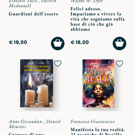
Eckhart Tolle
,
Patrick
Wayne W. Dyer
Mcdonnell
Felici adesso.
Guardiani dell'essere
Impariamo a vivere la
vita che sogniamo sulla
base di ciò che già
abbiamo
AGGIUNGI
AGGI
€ 19,00
€ 16,00
AL
AL
CARRELLO
CARR
Aggiungi
Aggiu
ai
ai
preferiti
preferi
Anne Givaudan
,
Daniel
Francesco Giacovazzo
Meurois
Manifesta la tua realtà.
Cronaca di una
21 tecniche di Neville