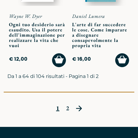
Wayne W. Dyer
Daniel Lumera
Ogni tuo desiderio sarà
L'arte di far succedere
esaudito. Usa il potere
le cose. Come imparare
dell'immaginazione per
a disegnare
realizzare la vita che
consapevolmente la
vuoi
propria vita
AGGIUNGI
AGGI
€ 12,00
€ 16,00
AL
AL
CARRELLO
CARR
Da 1 a 64 di 104 risultati - Pagina 1 di 2
1
2