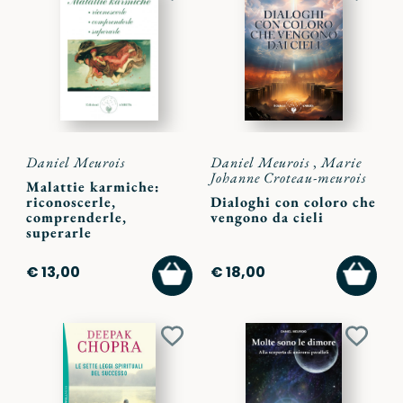
ai
ai
preferiti
preferi
Daniel Meurois
Daniel Meurois
,
Marie
Johanne Croteau-meurois
Malattie karmiche:
riconoscerle,
Dialoghi con coloro che
comprenderle,
vengono da cieli
superarle
AGGIUNGI
AGGI
€ 13,00
€ 18,00
AL
AL
CARRELLO
CARR
Aggiungi
Aggiu
ai
ai
preferiti
preferi