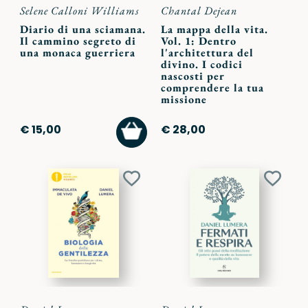
Selene Calloni Williams
Chantal Dejean
Diario di una sciamana.
La mappa della vita.
Il cammino segreto di
Vol. 1: Dentro
una monaca guerriera
l'architettura del
divino. I codici
nascosti per
comprendere la tua
missione
AGGIUNGI
€ 15,00
€ 28,00
AL
CARRELLO
Aggiungi
Aggiu
ai
ai
preferiti
preferi