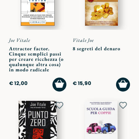
Joe Vitale
Vitale Joe
Attractor factor.
8 segreti del denaro
Cinque semplici passi
per creare ricchezza (o
qualunque altra cosa)
in modo radicale
AGGIUNGI
AGGI
€ 12,00
€ 15,90
AL
AL
CARRELLO
CARR
Aggiungi
Aggiu
ai
ai
preferiti
preferi