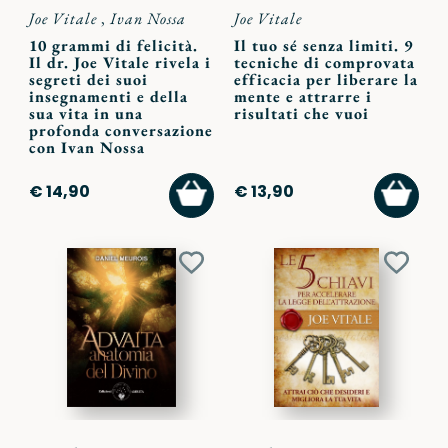
Joe Vitale
,
Ivan Nossa
Joe Vitale
10 grammi di felicità.
Il tuo sé senza limiti. 9
Il dr. Joe Vitale rivela i
tecniche di comprovata
segreti dei suoi
efficacia per liberare la
insegnamenti e della
mente e attrarre i
sua vita in una
risultati che vuoi
profonda conversazione
con Ivan Nossa
AGGIUNGI
AGGI
€ 14,90
€ 13,90
AL
AL
CARRELLO
CARR
Aggiungi
Aggiu
ai
ai
preferiti
preferi