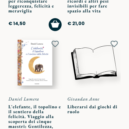
per riconquistare
ricordi e altri pesi
leggerezza, felicità e
invisibili per fare
meraviglia
spazio alla vita
AGGIUNGI
€ 14,50
€ 21,00
AL
CARRELLO
Aggiungi
Aggiu
ai
ai
preferiti
preferi
Daniel Lumera
Givaudan Anne
L'elefante, il topolino e
Liberarsi dai giochi di
il sentiero della
ruolo
felicità. Viaggio alla
scoperta dei cinque
maestri: Gentilezza,