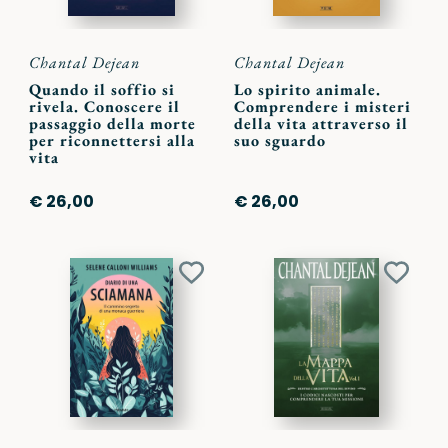
Chantal Dejean
Chantal Dejean
Quando il soffio si
Lo spirito animale.
rivela. Conoscere il
Comprendere i misteri
passaggio della morte
della vita attraverso il
per riconnettersi alla
suo sguardo
vita
€ 26,00
€ 26,00
Aggiungi
Aggiu
ai
ai
preferiti
preferi