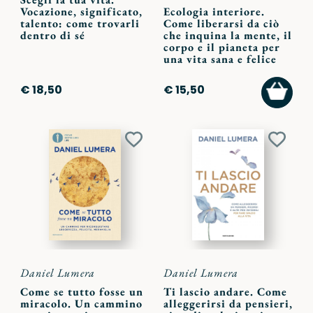
Vocazione, significato,
Ecologia interiore.
talento: come trovarli
Come liberarsi da ciò
dentro di sé
che inquina la mente, il
corpo e il pianeta per
una vita sana e felice
AGGI
€ 18,50
€ 15,50
AL
CARR
Aggiungi
Aggiu
ai
ai
preferiti
preferi
Daniel Lumera
Daniel Lumera
Come se tutto fosse un
Ti lascio andare. Come
miracolo. Un cammino
alleggerirsi da pensieri,