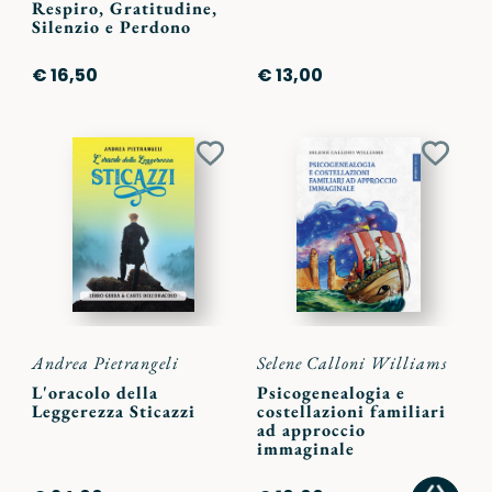
Respiro, Gratitudine,
Silenzio e Perdono
€ 16,50
€ 13,00
Aggiungi
Aggiu
ai
ai
preferiti
preferi
Andrea Pietrangeli
Selene Calloni Williams
L'oracolo della
Psicogenealogia e
Leggerezza Sticazzi
costellazioni familiari
ad approccio
immaginale
AGGI