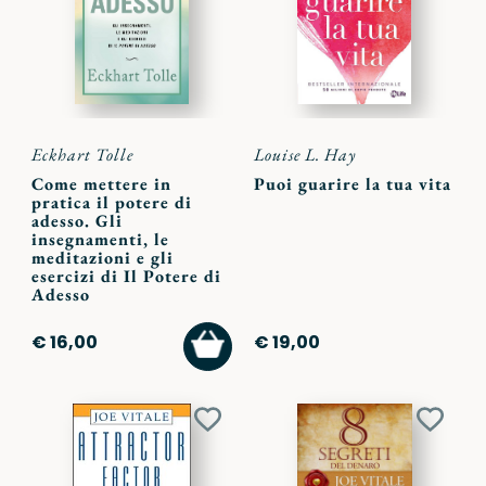
preferiti
preferi
Eckhart Tolle
Louise L. Hay
Come mettere in
Puoi guarire la tua vita
pratica il potere di
adesso. Gli
insegnamenti, le
meditazioni e gli
esercizi di Il Potere di
Adesso
AGGIUNGI
€ 16,00
€ 19,00
AL
CARRELLO
Aggiungi
Aggiu
ai
ai
preferiti
preferi