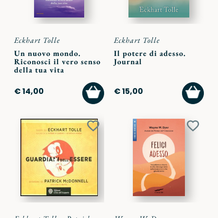
Eckhart Tolle
Eckhart Tolle
Un nuovo mondo.
Il potere di adesso.
Riconosci il vero senso
Journal
della tua vita
AGGIUNGI
AGGI
€ 14,00
€ 15,00
AL
AL
CARRELLO
CARR
Aggiungi
Aggiu
ai
ai
preferiti
preferi