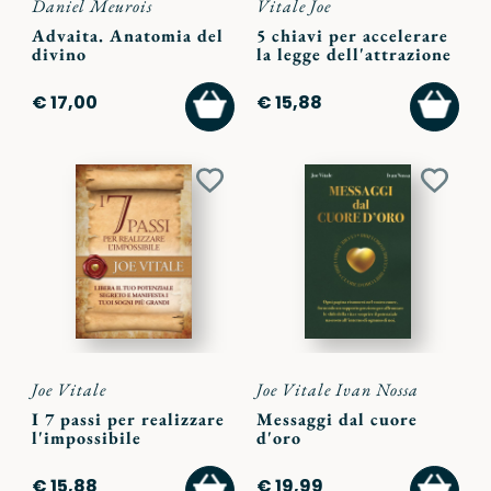
Daniel Meurois
Vitale Joe
Advaita. Anatomia del
5 chiavi per accelerare
divino
la legge dell'attrazione
AGGIUNGI
AGGI
€ 17,00
€ 15,88
AL
AL
CARRELLO
CARR
Aggiungi
Aggiu
ai
ai
preferiti
preferi
Joe Vitale
Joe Vitale Ivan Nossa
I 7 passi per realizzare
Messaggi dal cuore
l'impossibile
d'oro
AGGIUNGI
AGGI
€ 15,88
€ 19,99