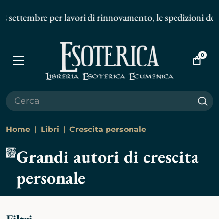
 per lavori di rinnovamento, le spedizioni degli ordini onl
0
Apri
Vai
menù
al
carrell
Cer
Home
Libri
Crescita personale
Grandi autori di crescita
personale
Filtri