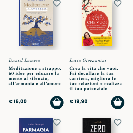
Aggiungi
Aggiu
ai
ai
preferiti
preferi
Daniel Lumera
Lucia Giovannini
Meditazione a strappo.
Crea la vita che vuoi.
60 idee per educare la
Fai decollare la tua
mente al silenzio,
carriera, migliora le
all’armonia e all’amore
tue relazioni e realizza
il tuo potenziale
AGGIUNGI
AGGI
€ 16,00
€ 19,90
AL
AL
CARRELLO
CARR
Aggiungi
Aggiu
ai
ai