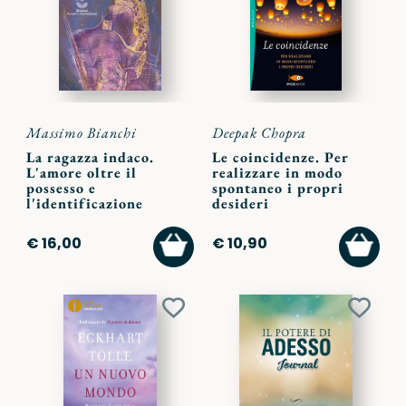
preferiti
preferi
Massimo Bianchi
Deepak Chopra
La ragazza indaco.
Le coincidenze. Per
L'amore oltre il
realizzare in modo
possesso e
spontaneo i propri
l'identificazione
desideri
AGGIUNGI
AGGI
€ 16,00
€ 10,90
AL
AL
CARRELLO
CARR
Aggiungi
Aggiu
ai
ai
preferiti
preferi