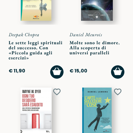
Deepak Chopra
Daniel Meurois
Le sette leggi spirituali
Molte sono le dimore.
del successo. Con
Alla scoperta di
«Piccola guida agli
universi paralleli
esercizi»
AGGIUNGI
AGGI
€ 11,90
€ 15,00
AL
AL
CARRELLO
CARR
Aggiungi
Aggiu
ai
ai
preferiti
preferi