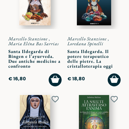
preferiti
preferi
Marcello Stanzione
,
Marcello Stanzione
,
Maria Eléna Bas Sarrias
Loredana Spinelli
Santa Ildegarda di
Santa Ildegarda. Il
Bingen e l'ayurveda.
potere terapeutico
Due antiche medicine a
delle pietre. La
confronto
cristalloterapia oggi
AGGIUNGI
AGGI
€ 16,80
€ 18,80
AL
AL
CARRELLO
CARR
Aggiungi
Aggiu
ai
ai
preferiti
preferi