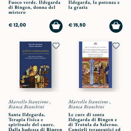
Fuoco verde. Ildegarda
Ildegarda, la potenza e
di Bingen, donna del
la grazia
mistero
AGGIUNGI
AGGI
€ 12,00
€ 15,50
AL
AL
CARRELLO
CARR
Aggiungi
Aggiu
ai
ai
preferiti
preferi
Marcello Stanzione
,
Marcello Stanzione
,
Bianca Bianchini
Bianca Bianchini
Santa Ildegarda.
Le cure di santa
Terapia fisica e
Ildegarda di Bingen e
spirituale del cuore.
di Trotula da Salerno.
Dalla badessa di Bingen
Consigli terapeutici ed