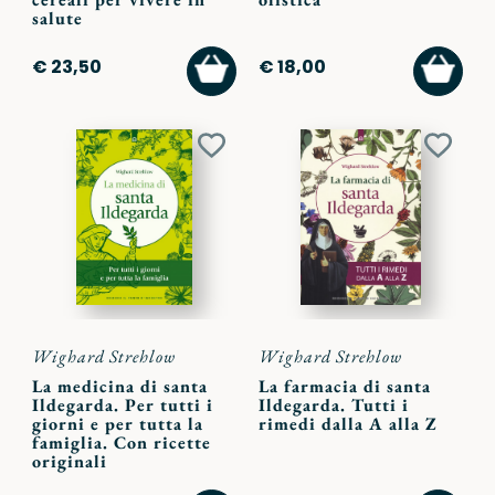
salute
AGGIUNGI
AGGI
€ 23,50
€ 18,00
AL
AL
CARRELLO
CARR
Aggiungi
Aggiu
ai
ai
preferiti
preferi
Wighard Strehlow
Wighard Strehlow
La medicina di santa
La farmacia di santa
Ildegarda. Per tutti i
Ildegarda. Tutti i
giorni e per tutta la
rimedi dalla A alla Z
famiglia. Con ricette
originali