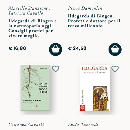
Marcello Stanzione
,
Pierre Dumoulin
Patrizia Cavallo
Ildegarda di Bingen.
Ildegarda di Bingen e
Profeta e dottore per il
la naturopatia oggi.
terzo millennio
Consigli pratici per
vivere meglio
AGGIUNGI
AGGI
€ 16,80
€ 24,50
AL
AL
CARRELLO
CARR
Aggiungi
Aggiu
ai
ai
preferiti
preferi
Costanza Cavalli
Lucia Tancredi