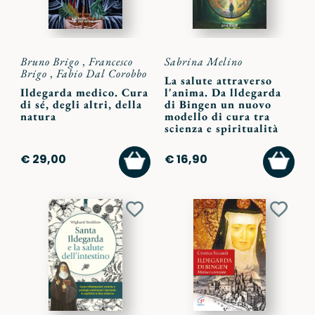
Bruno Brigo
,
Francesco
Sabrina Melino
Brigo
,
Fabio Dal Corobbo
La salute attraverso
Ildegarda medico. Cura
l'anima. Da lldegarda
di sé, degli altri, della
di Bingen un nuovo
natura
modello di cura tra
scienza e spiritualità
AGGIUNGI
AGGI
€ 29,00
€ 16,90
AL
AL
CARRELLO
CARR
Aggiungi
Aggiu
ai
ai
preferiti
preferi