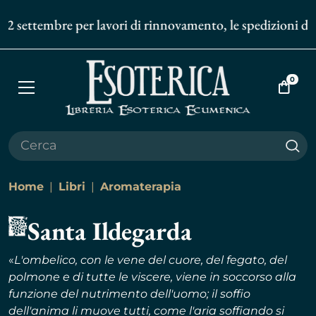
settembre per lavori di rinnovamento, le spedizioni degli o
0
Apri
Vai
menù
al
carrell
Cer
Home
Libri
Aromaterapia
Santa Ildegarda
«
L'ombelico, con le vene del cuore, del fegato, del
polmone e di tutte le viscere, viene in soccorso alla
funzione del nutrimento dell'uomo; il soffio
dell'anima li muove tutti, come l'aria soffiando si