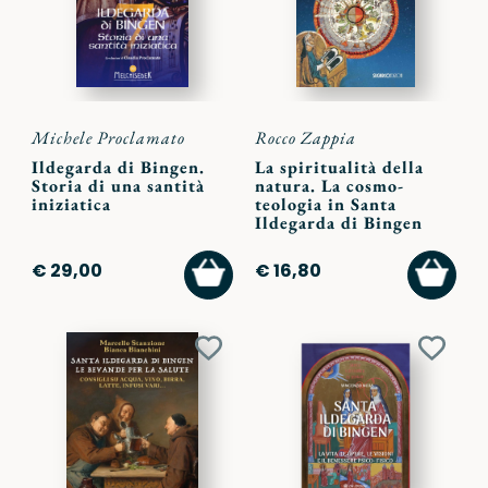
Michele Proclamato
Rocco Zappia
Ildegarda di Bingen.
La spiritualità della
Storia di una santità
natura. La cosmo-
iniziatica
teologia in Santa
Ildegarda di Bingen
AGGIUNGI
AGGI
€ 29,00
€ 16,80
AL
AL
CARRELLO
CARR
Aggiungi
Aggiu
ai
ai
preferiti
preferi