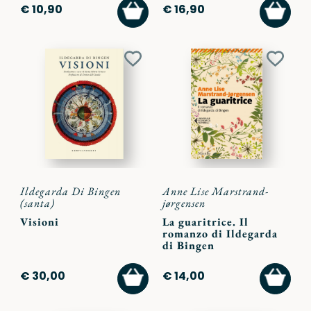
AGGIUNGI
AGGI
€ 10,90
€ 16,90
AL
AL
CARRELLO
CARR
Aggiungi
Aggiu
ai
ai
preferiti
preferi
Ildegarda Di Bingen
Anne Lise Marstrand-
(santa)
jørgensen
Visioni
La guaritrice. Il
romanzo di Ildegarda
di Bingen
AGGIUNGI
AGGI
€ 30,00
€ 14,00
AL
AL
CARRELLO
CARR