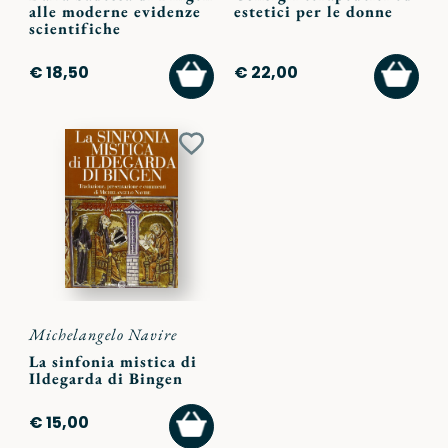
alle moderne evidenze
estetici per le donne
scientifiche
AGGIUNGI
AGGI
€ 18,50
€ 22,00
AL
AL
CARRELLO
CARR
Aggiungi
ai
preferiti
Michelangelo Navire
La sinfonia mistica di
Ildegarda di Bingen
AGGIUNGI
€ 15,00
AL