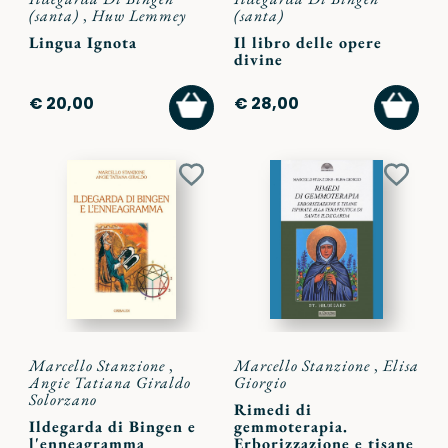
(santa)
,
Huw Lemmey
(santa)
Lingua Ignota
Il libro delle opere
divine
AGGIUNGI
AGGI
€ 20,00
€ 28,00
AL
AL
CARRELLO
CARR
Aggiungi
Aggiu
ai
ai
preferiti
preferi
Marcello Stanzione
,
Marcello Stanzione
,
Elisa
Angie Tatiana Giraldo
Giorgio
Solorzano
Rimedi di
Ildegarda di Bingen e
gemmoterapia.
l'enneagramma
Erborizzazione e tisane