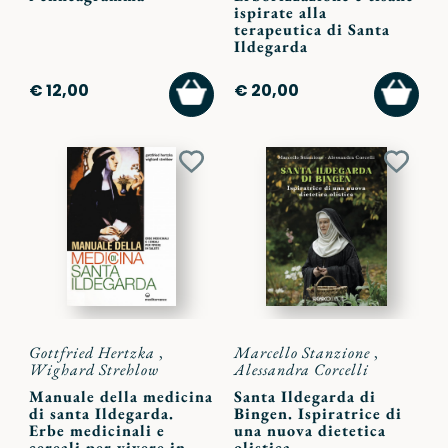
ispirate alla
terapeutica di Santa
Ildegarda
AGGIUNGI
AGGI
€ 12,00
€ 20,00
AL
AL
CARRELLO
CARR
Aggiungi
Aggiu
ai
ai
preferiti
preferi
Gottfried Hertzka
,
Marcello Stanzione
,
Wighard Strehlow
Alessandra Corcelli
Manuale della medicina
Santa Ildegarda di
di santa Ildegarda.
Bingen. Ispiratrice di
Erbe medicinali e
una nuova dietetica
cereali per vivere in
olistica