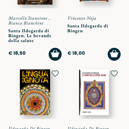
Marcello Stanzione
,
Vincenzo Noja
Bianca Bianchini
Santa Ildegarda di
Santa Ildegarda di
Bingen
Bingen. Le bevande
della salute
AGGIUNGI
AGGI
€ 18,50
€ 18,00
AL
AL
CARRELLO
CARR
Aggiungi
Aggiu
ai
ai
preferiti
preferi
Ildegarda Di Bingen
Ildegarda Di Bingen