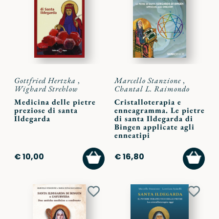
ai
ai
preferiti
preferi
Gottfried Hertzka
,
Marcello Stanzione
,
Wighard Strehlow
Chantal L. Raimondo
Medicina delle pietre
Cristalloterapia e
preziose di santa
enneagramma. Le pietre
Ildegarda
di santa Ildegarda di
Bingen applicate agli
enneatipi
AGGIUNGI
AGGI
€ 10,00
€ 16,80
AL
AL
CARRELLO
CARR
Aggiungi
Aggiu
ai
ai