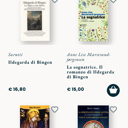
Aggiungi
Aggiu
ai
ai
preferiti
preferi
Sarutti
Anne Lise Marstrand-
jørgensen
Ildegarda di Bingen
La sognatrice. Il
romanzo di Ildegarda
di Bingen
AGGI
€ 16,80
€ 15,00
AL
CARR
Aggiungi
Aggiu
ai
ai
preferiti
preferi