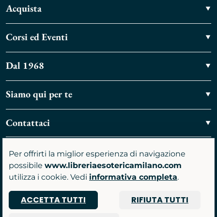
Acquista
Corsi ed Eventi
Dal 1968
Siamo qui per te
Contattaci
Vieni a trovarci
Per offrirti la miglior esperienza di navigazione
possibile
www.libreriaesotericamilano.com
utilizza i cookie. Vedi
informativa completa
.
ACCETTA TUTTI
RIFIUTA TUTTI