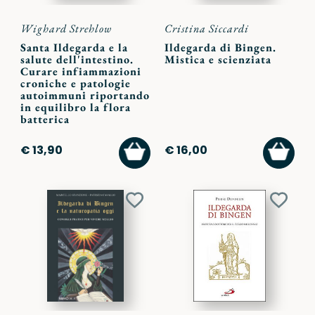
Wighard Strehlow
Cristina Siccardi
Santa Ildegarda e la
Ildegarda di Bingen.
salute dell'intestino.
Mistica e scienziata
Curare infiammazioni
croniche e patologie
autoimmuni riportando
in equilibro la flora
batterica
AGGIUNGI
AGGI
€ 13,90
€ 16,00
AL
AL
CARRELLO
CARR
Aggiungi
Aggiu
ai
ai
preferiti
preferi