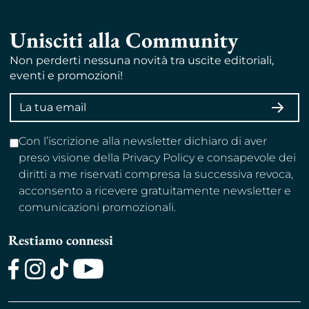
Unisciti alla Community
Non perderti nessuna novità tra uscite editoriali,
eventi e promozioni!
Indirizzo
ISCRI
email
Con l’iscrizione alla newsletter dichiaro di aver
preso visione della Privacy Policy e consapevole dei
diritti a me riservati compresa la successiva revoca,
acconsento a ricevere gratuitamente newsletter e
comunicazioni promozionali.
Restiamo connessi
Facebook
Instagram
TikTok
Youtube