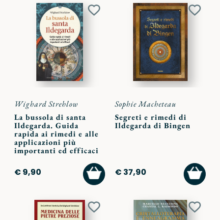
Aggiungi
Aggiu
ai
ai
preferiti
preferi
Wighard Strehlow
Sophie Macheteau
La bussola di santa
Segreti e rimedi di
Ildegarda. Guida
Ildegarda di Bingen
rapida ai rimedi e alle
applicazioni più
importanti ed efficaci
AGGIUNGI
AGGI
€ 9,90
€ 37,90
AL
AL
CARRELLO
CARR
Aggiungi
Aggiu