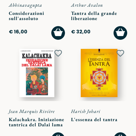
Abhinavagupta
Arthur Avalon
Considerazioni
Tantra della grande
sull'assoluto
liberazione
AGGIUNGI
AGGI
€ 16,00
€ 32,00
AL
AL
CARRELLO
CARR
Aggiungi
Aggiu
ai
ai
preferiti
preferi
Jean Marquès Rivière
Harish Johari
Kalachakra. Iniziazione
L'essenza del tantra
tantrica del Dalai lama