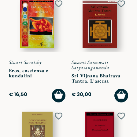
Aggiungi
Aggiu
ai
ai
preferiti
preferi
Stuart Sovatsky
Swami Saraswati
Satyasangananda
Eros, coscienza e
kundalini
Sri Vijnana Bhairava
Tantra. L'ascesa
AGGIUNGI
AGGI
€ 16,50
€ 30,00
AL
AL
CARRELLO
CARR
Aggiungi
Aggiu
ai
ai
preferiti
preferi