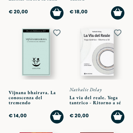
AGGIUNGI
AGGI
€ 20,00
€ 18,00
AL
AL
CARRELLO
CARR
Aggiungi
Aggiu
ai
ai
preferiti
preferi
Nathalie Delay
Vijnana bhairava. La
conoscenza del
La via del reale. Yoga
tremendo
tantrico - Ritorno a sé
AGGIUNGI
AGGI
€ 14,00
€ 20,00
AL
AL
CARRELLO
CARR