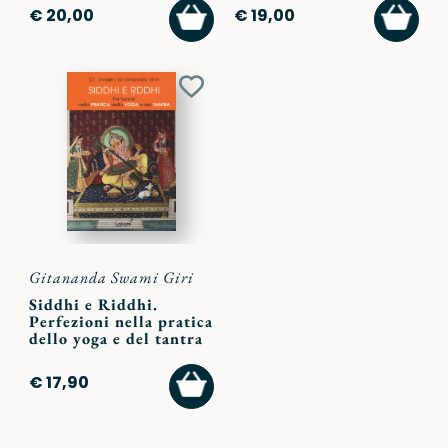
AGGIUNGI
AGGI
€ 20,00
€ 19,00
AL
AL
CARRELLO
CARR
Aggiungi
ai
preferiti
Gitananda Swami Giri
Siddhi e Riddhi.
Perfezioni nella pratica
dello yoga e del tantra
AGGIUNGI
€ 17,90
AL
CARRELLO