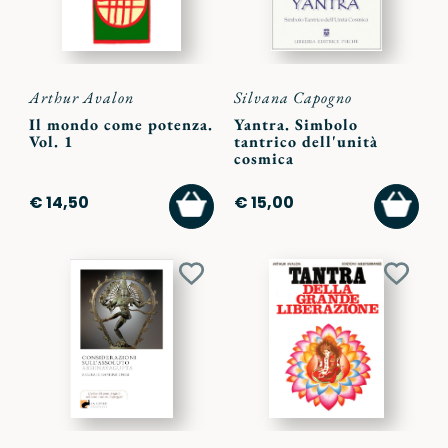
Arthur Avalon
Silvana Capogno
Il mondo come potenza.
Yantra. Simbolo
Vol. 1
tantrico dell'unità
cosmica
AGGIUNGI
AGGI
€ 14,50
€ 15,00
AL
AL
CARRELLO
CARR
Aggiungi
Aggiu
ai
ai
preferiti
preferi