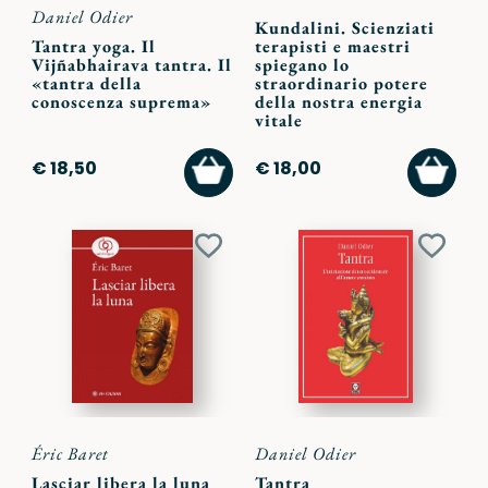
Daniel Odier
Kundalini. Scienziati
Tantra yoga. Il
terapisti e maestri
Vijñabhairava tantra. Il
spiegano lo
«tantra della
straordinario potere
conoscenza suprema»
della nostra energia
vitale
AGGIUNGI
AGGI
€ 18,50
€ 18,00
AL
AL
CARRELLO
CARR
Aggiungi
Aggiu
ai
ai
preferiti
preferi
Éric Baret
Daniel Odier
Lasciar libera la luna
Tantra