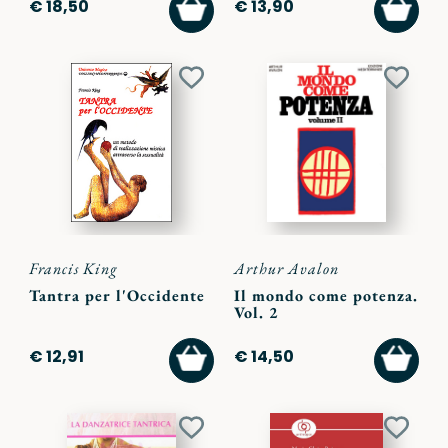
AGGIUNGI
AGGI
€ 18,50
€ 13,90
AL
AL
CARRELLO
CARR
Aggiungi
Aggiu
ai
ai
preferiti
preferi
Francis King
Arthur Avalon
Tantra per l'Occidente
Il mondo come potenza.
Vol. 2
AGGIUNGI
AGGI
€ 12,91
€ 14,50
AL
AL
CARRELLO
CARR
Aggiungi
Aggiu