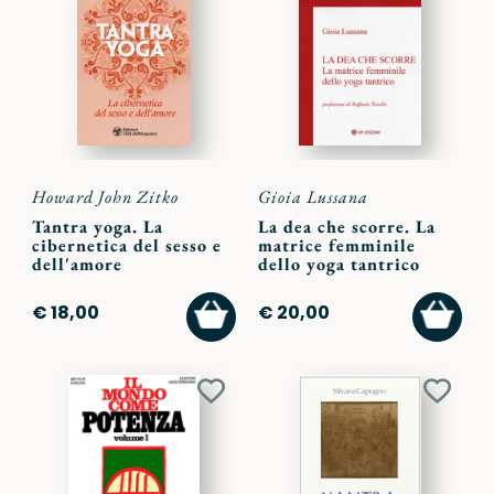
ai
ai
preferiti
preferi
Howard John Zitko
Gioia Lussana
Tantra yoga. La
La dea che scorre. La
cibernetica del sesso e
matrice femminile
dell'amore
dello yoga tantrico
AGGIUNGI
AGGI
€ 18,00
€ 20,00
AL
AL
CARRELLO
CARR
Aggiungi
Aggiu
ai
ai
preferiti
preferi