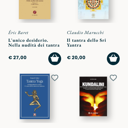
Éric Baret
Claudio Marucchi
L'unico desiderio.
Il tantra dello Sri
Nella nudità dei tantra
Yantra
AGGIUNGI
AGGI
€ 27,00
€ 20,00
AL
AL
CARRELLO
CARR
Aggiungi
Aggiu
ai
ai
preferiti
preferi