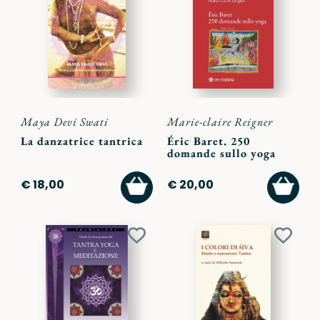
ai
ai
preferiti
preferi
Maya Devi Swati
Marie-claire Reigner
La danzatrice tantrica
Éric Baret. 250
domande sullo yoga
AGGIUNGI
AGGI
€ 18,00
€ 20,00
AL
AL
CARRELLO
CARR
Aggiungi
Aggiu
ai
ai
preferiti
preferi