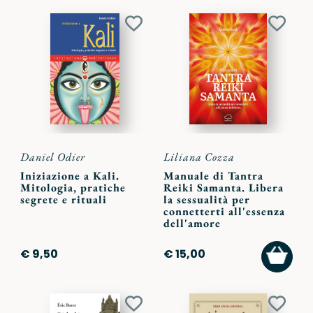
Aggiungi
Aggiu
ai
ai
preferiti
preferi
Daniel Odier
Liliana Cozza
Iniziazione a Kali.
Manuale di Tantra
Mitologia, pratiche
Reiki Samanta. Libera
segrete e rituali
la sessualità per
connetterti all'essenza
dell'amore
AGGI
€ 9,50
€ 15,00
AL
CARR
Aggiungi
Aggiu