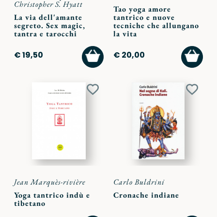
Christopher S. Hyatt
Tao yoga amore
La via dell'amante
tantrico e nuove
segreto. Sex magic,
tecniche che allungano
tantra e tarocchi
la vita
AGGIUNGI
AGGI
€ 19,50
€ 20,00
AL
AL
CARRELLO
CARR
Aggiungi
Aggiu
ai
ai
preferiti
preferi
Jean Marquès-rivière
Carlo Buldrini
Yoga tantrico indù e
Cronache indiane
tibetano