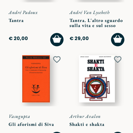
André Padoux
André Van Lysebeth
Tantra
Tantra. L'altro sguardo
sulla vita e sul sesso
AGGIUNGI
AGGI
€ 20,00
€ 29,00
AL
AL
CARRELLO
CARR
Aggiungi
Aggiu
ai
ai
preferiti
preferi
Vasugupta
Arthur Avalon
Gli aforismi di Siva
Shakti e shakta