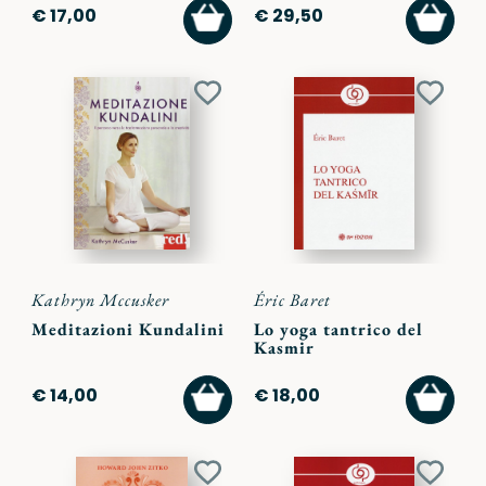
AGGIUNGI
AGGI
€ 17,00
€ 29,50
AL
AL
CARRELLO
CARR
Aggiungi
Aggiu
ai
ai
preferiti
preferi
Kathryn Mccusker
Éric Baret
Meditazioni Kundalini
Lo yoga tantrico del
Kasmir
AGGIUNGI
AGGI
€ 14,00
€ 18,00
AL
AL
CARRELLO
CARR
Aggiungi
Aggiu