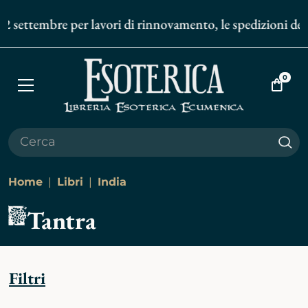
ttembre per lavori di rinnovamento, le spedizioni degli ord
0
Apri
Vai
menù
al
carrell
Cer
Home
Libri
India
Tantra
Filtri