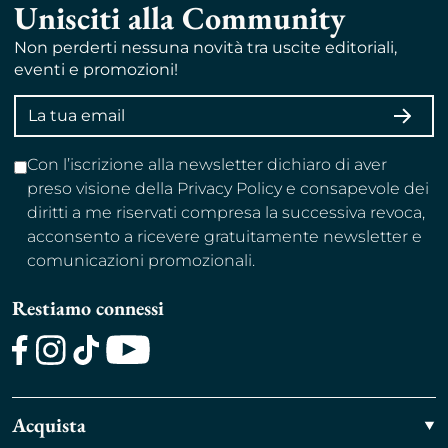
Unisciti alla Community
Non perderti nessuna novità tra uscite editoriali,
eventi e promozioni!
Indirizzo
ISCRI
email
Con l’iscrizione alla newsletter dichiaro di aver
preso visione della Privacy Policy e consapevole dei
diritti a me riservati compresa la successiva revoca,
acconsento a ricevere gratuitamente newsletter e
comunicazioni promozionali.
Restiamo connessi
Facebook
Instagram
TikTok
Youtube
Acquista