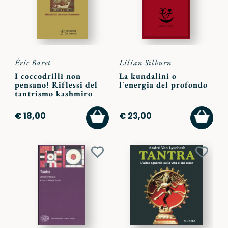
Éric Baret
Lilian Silburn
I coccodrilli non
La kundalini o
pensano! Riflessi del
l'energia del profondo
tantrismo kashmiro
AGGIUNGI
AGGI
€ 18,00
€ 23,00
AL
AL
CARRELLO
CARR
Aggiungi
Aggiu
ai
ai
preferiti
preferi