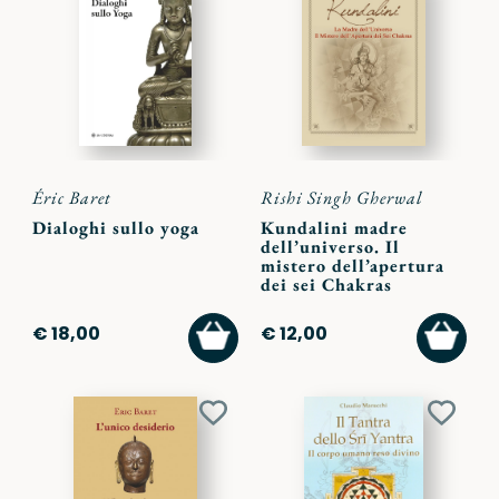
ai
ai
preferiti
preferi
Éric Baret
Rishi Singh Gherwal
Dialoghi sullo yoga
Kundalini madre
dell’universo. Il
mistero dell’apertura
dei sei Chakras
AGGIUNGI
AGGI
€ 18,00
€ 12,00
AL
AL
CARRELLO
CARR
Aggiungi
Aggiu
ai
ai
preferiti
preferi