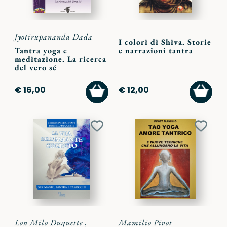
Jyotirupananda Dada
I colori di Shiva. Storie
Tantra yoga e
e narrazioni tantra
meditazione. La ricerca
del vero sé
AGGIUNGI
AGGI
€ 16,00
€ 12,00
AL
AL
CARRELLO
CARR
Aggiungi
Aggiu
ai
ai
preferiti
preferi
Lon Milo Duquette
,
Mamilio Pivot