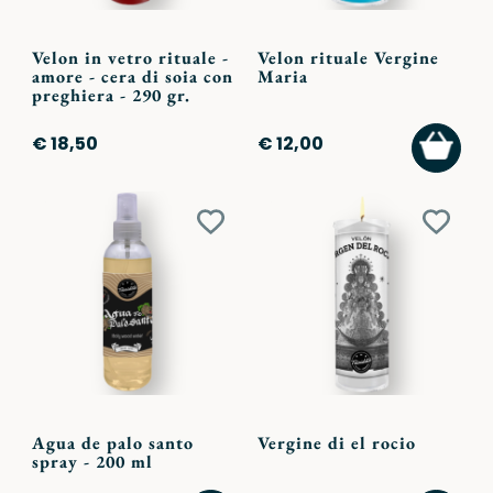
Velon in vetro rituale -
Velon rituale Vergine
amore - cera di soia con
Maria
preghiera - 290 gr.
AGGI
€ 18,50
€ 12,00
AL
CARR
Aggiungi
Aggiu
ai
ai
preferiti
preferi
Agua de palo santo
Vergine di el rocio
spray - 200 ml