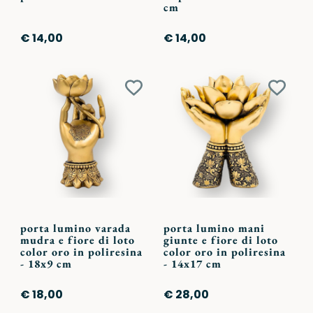
cm
€ 14,00
€ 14,00
Aggiungi
Aggiu
ai
ai
preferiti
preferi
porta lumino varada
porta lumino mani
mudra e fiore di loto
giunte e fiore di loto
color oro in poliresina
color oro in poliresina
- 18x9 cm
- 14x17 cm
€ 18,00
€ 28,00