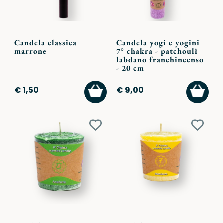
Candela classica
Candela yogi e yogini
marrone
7° chakra - patchouli
labdano franchincenso
- 20 cm
AGGIUNGI
AGGI
€ 1,50
€ 9,00
AL
AL
CARRELLO
CARR
Aggiungi
Aggiu
ai
ai
preferiti
preferi