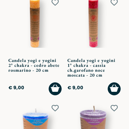
Aggiungi
Aggiu
ai
ai
preferiti
preferi
Candela yogi e yogini
Candela yogi e yogini
2° chakra - cedro abete
1° chakra - cassia
rosmarino - 20 cm
ch.garofano noce
moscata - 20 cm
AGGIUNGI
AGGI
€ 9,00
€ 9,00
AL
AL
CARRELLO
CARR
Aggiungi
Aggiu
ai
ai
preferiti
preferi