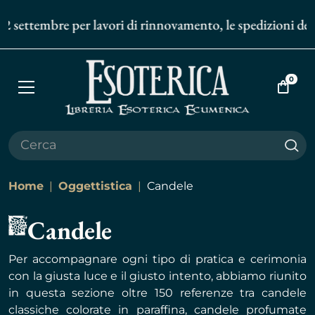
embre per lavori di rinnovamento, le spedizioni degli ordin
0
Apri
Vai
menù
al
carrell
Cer
Home
Oggettistica
Candele
Candele
Per accompagnare ogni tipo di pratica e cerimonia
con la giusta luce e il giusto intento, abbiamo riunito
in questa sezione oltre 150 referenze tra candele
classiche colorate in paraffina, candele profumate