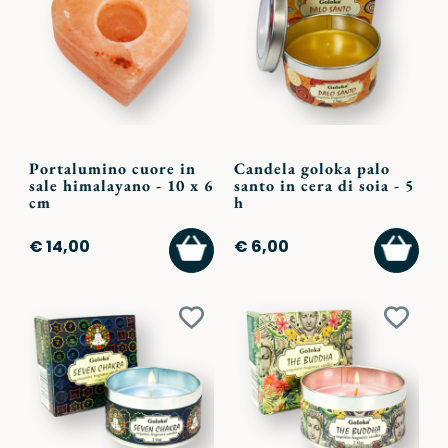
ai
ai
preferiti
preferi
Portalumino cuore in
Candela goloka palo
sale himalayano - 10 x 6
santo in cera di soia - 5
cm
h
AGGIUNGI
AGGI
€ 14,00
€ 6,00
AL
AL
CARRELLO
CARR
Aggiungi
Aggiu
ai
ai
preferiti
preferi