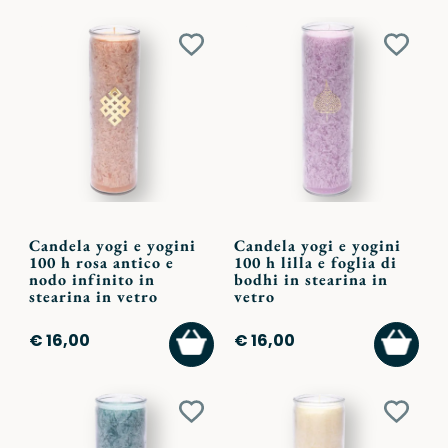
Aggiungi
Aggiu
ai
ai
preferiti
preferi
Candela yogi e yogini
Candela yogi e yogini
100 h rosa antico e
100 h lilla e foglia di
nodo infinito in
bodhi in stearina in
stearina in vetro
vetro
AGGIUNGI
AGGI
€ 16,00
€ 16,00
AL
AL
CARRELLO
CARR
Aggiungi
Aggiu
ai
ai