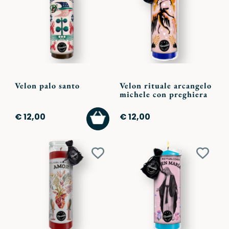
ai
ai
preferiti
preferi
Velon palo santo
Velon rituale arcangelo
michele con preghiera
AGGIUNGI
€ 12,00
€ 12,00
AL
CARRELLO
Aggiungi
Aggiu
ai
ai
preferiti
preferi