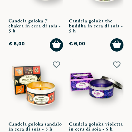
Candela goloka 7
Candela goloka the
chakra in cera di soia -
buddha in cera di soia -
5 h
5 h
AGGIUNGI
AGGI
€ 6,00
€ 6,00
AL
AL
CARRELLO
CARR
Aggiungi
Aggiu
ai
ai
preferiti
preferi
Candela goloka sandalo
Candela goloka violetta
in cera di soia - 5 h
in cera di soia - 5 h