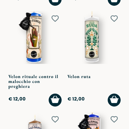
AL
AL
CARRELLO
CARR
Aggiungi
Aggiu
ai
ai
preferiti
preferi
Velon rituale contro il
Velon ruta
malocchio con
preghiera
AGGIUNGI
AGGI
€ 12,00
€ 12,00
AL
AL
CARRELLO
CARR
Aggiungi
Aggiu