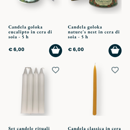
Candela goloka
Candela goloka
eucalipto in cera di
nature's nest in cera di
soia - 5 h
soia - 5 h
AGGIUNGI
AGGI
€ 6,00
€ 6,00
AL
AL
CARRELLO
CARR
Aggiungi
Aggiu
ai
ai
preferiti
preferi
Set candele rituali
Candela classica in cera