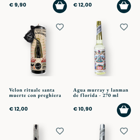
AGGIUNGI
AGGI
€ 9,90
€ 12,00
AL
AL
CARRELLO
CARR
Aggiungi
Aggiu
ai
ai
preferiti
preferi
Velon rituale santa
Agua murray y lanman
muerte con preghiera
de florida - 270 ml
AGGI
€ 12,00
€ 10,90
AL
CARR
Aggiungi
Aggiu