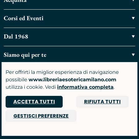
Corsi ed Eventi
Dal 1968
Siamo qui per te
Contattaci
Per offrirti la miglior esperienza di navigazione
possibile
www.libreriaesotericamilano.com
utilizza i cookie. Vedi
informativa completa
.
Vieni a trovarci
ACCETTA TUTTI
RIFIUTA TUTTI
GESTISCI PREFERENZE
P.IVA 07481590961