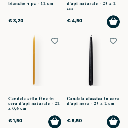
bianche 4 pz - 12 cm
d'api naturale - 25 x 2
cm
AGGI
€ 3,20
€ 4,50
AL
CARR
Aggiungi
Aggiu
ai
ai
preferiti
preferi
Candela stilo fine in
Candela classica in cera
cera d'api naturale - 22
d'api nera - 25 x 2 cm
x 0,6 cm
AGGIUNGI
AGGI
€ 1,50
€ 5,50
AL
AL