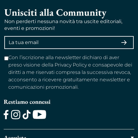
Unisciti alla Community
Non perderti nessuna novità tra uscite editoriali,
eventi e promozioni!
Indirizzo
ISCRI
email
Con l’iscrizione alla newsletter dichiaro di aver
preso visione della Privacy Policy e consapevole dei
diritti a me riservati compresa la successiva revoca,
acconsento a ricevere gratuitamente newsletter e
comunicazioni promozionali.
Restiamo connessi
Facebook
Instagram
TikTok
Youtube
Acquista