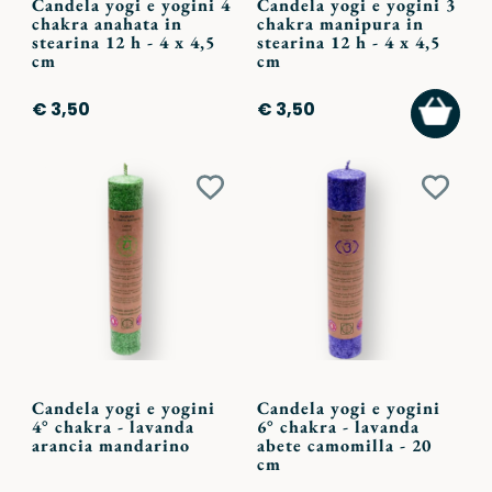
Candela yogi e yogini 4
Candela yogi e yogini 3
chakra anahata in
chakra manipura in
stearina 12 h - 4 x 4,5
stearina 12 h - 4 x 4,5
cm
cm
AGGI
€ 3,50
€ 3,50
AL
CARR
Aggiungi
Aggiu
ai
ai
preferiti
preferi
Candela yogi e yogini
Candela yogi e yogini
4° chakra - lavanda
6° chakra - lavanda
arancia mandarino
abete camomilla - 20
cm