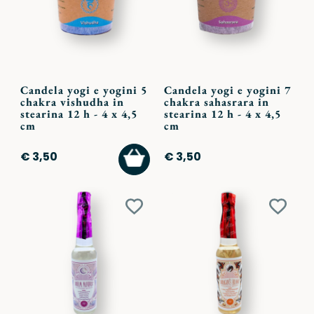
Candela yogi e yogini 5
Candela yogi e yogini 7
chakra vishudha in
chakra sahasrara in
stearina 12 h - 4 x 4,5
stearina 12 h - 4 x 4,5
cm
cm
AGGIUNGI
€ 3,50
€ 3,50
AL
CARRELLO
Aggiungi
Aggiu
ai
ai
preferiti
preferi