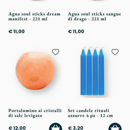
Agua soul sticks dream
Agua soul sticks sangue
manifest - 221 ml
di drago - 221 ml
€ 11,00
€ 11,00
Aggiungi
Aggiu
ai
ai
preferiti
preferi
Portalumino ai cristalli
Set candele rituali
di sale levigato
azzurre 4 pz - 12 cm
AGGIUNGI
AGGI
€ 12,00
€ 3,20