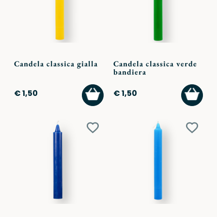
Candela classica gialla
Candela classica verde
bandiera
AGGIUNGI
AGGI
€ 1,50
€ 1,50
AL
AL
CARRELLO
CARR
Aggiungi
Aggiu
ai
ai
preferiti
preferi