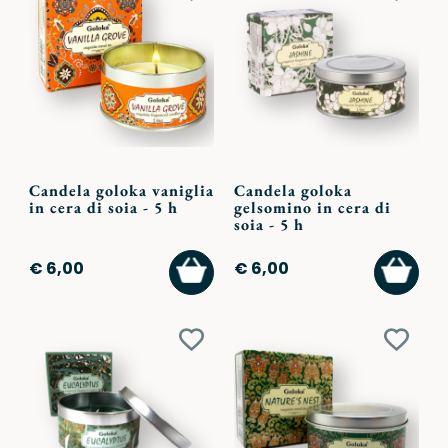
ai
ai
preferiti
preferi
Candela goloka vaniglia
Candela goloka
in cera di soia - 5 h
gelsomino in cera di
soia - 5 h
AGGIUNGI
AGGI
€ 6,00
€ 6,00
AL
AL
CARRELLO
CARR
Aggiungi
Aggiu
ai
ai
preferiti
preferi