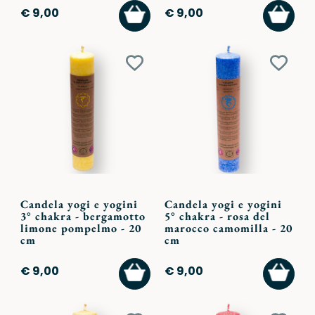
AGGIUNGI
AGGI
€ 9,00
€ 9,00
AL
AL
CARRELLO
CARR
Aggiungi
Aggiu
ai
ai
preferiti
preferi
Candela yogi e yogini
Candela yogi e yogini
3° chakra - bergamotto
5° chakra - rosa del
limone pompelmo - 20
marocco camomilla - 20
cm
cm
AGGIUNGI
AGGI
€ 9,00
€ 9,00
AL
AL
CARRELLO
CARR