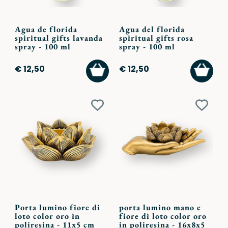
Agua de florida
Agua del florida
spiritual gifts lavanda
spiritual gifts rosa
spray - 100 ml
spray - 100 ml
AGGIUNGI
AGGI
€ 12,50
€ 12,50
AL
AL
CARRELLO
CARR
Aggiungi
Aggiu
ai
ai
preferiti
preferi
Porta lumino fiore di
porta lumino mano e
loto color oro in
fiore di loto color oro
poliresina - 11x5 cm
in poliresina - 16x8x5