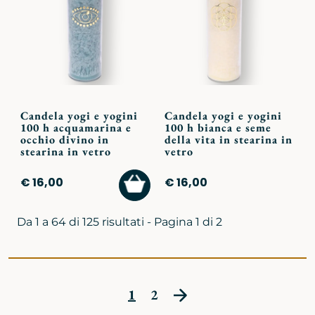
preferiti
preferi
Candela yogi e yogini
Candela yogi e yogini
100 h acquamarina e
100 h bianca e seme
occhio divino in
della vita in stearina in
stearina in vetro
vetro
AGGIUNGI
€ 16,00
€ 16,00
AL
CARRELLO
Da 1 a 64 di 125 risultati - Pagina 1 di 2
1
2