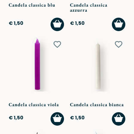
Candela classica blu
Candela classica
azzurra
AGGIUNGI
AGGI
€ 1,50
€ 1,50
AL
AL
CARRELLO
CARR
Aggiungi
Aggiu
ai
ai
preferiti
preferi
Candela classica viola
Candela classica bianca
AGGIUNGI
AGGI
€ 1,50
€ 1,50
AL
AL
CARRELLO
CARR