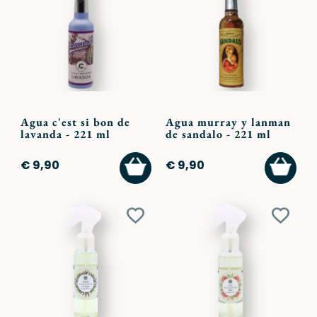
ai
ai
preferiti
preferi
Agua c'est si bon de
Agua murray y lanman
lavanda - 221 ml
de sandalo - 221 ml
AGGIUNGI
AGGI
€ 9,90
€ 9,90
AL
AL
CARRELLO
CARR
Aggiungi
Aggiu
ai
ai
preferiti
preferi