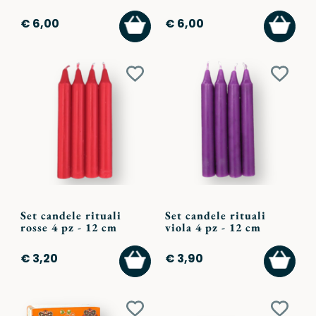
AGGIUNGI
AGGI
€ 6,00
€ 6,00
AL
AL
CARRELLO
CARR
Aggiungi
Aggiu
ai
ai
preferiti
preferi
Set candele rituali
Set candele rituali
rosse 4 pz - 12 cm
viola 4 pz - 12 cm
AGGIUNGI
AGGI
€ 3,20
€ 3,90
AL
AL
CARRELLO
CARR
Aggiungi
Aggiu