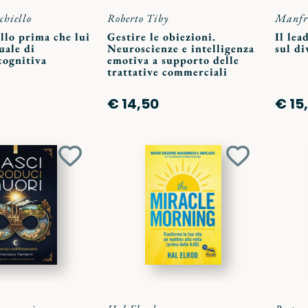
chiello
Roberto Tiby
Manfre
ello prima che lui
Gestire le obiezioni.
Il lea
uale di
Neuroscienze e intelligenza
sul di
cognitiva
emotiva a supporto delle
trattative commerciali
€ 14,50
€ 15
Aggiungi
Aggiungi
ai
ai
preferiti
preferiti