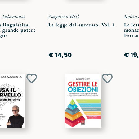
a Talamonti
Napoleon Hill
Robin 
a linguistica.
La legge del successo. Vol. 1
Le let
l grande potere
monac
gio
Ferrar
€ 14,50
€ 19
Aggiungi
Aggiungi
ai
ai
preferiti
preferiti