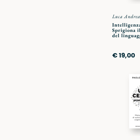
Luca Andre
Intelligenz
Sprigiona i
del linguag
€ 19,00