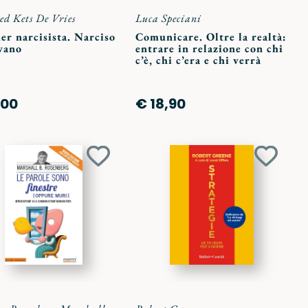
d Kets De Vries
Luca Speciani
der narcisista. Narciso
Comunicare. Oltre la realtà:
vano
entrare in relazione con chi
c’è, chi c’era e chi verrà
,00
€ 18,90
Aggiungi
Aggiun
ai
ai
preferiti
preferit