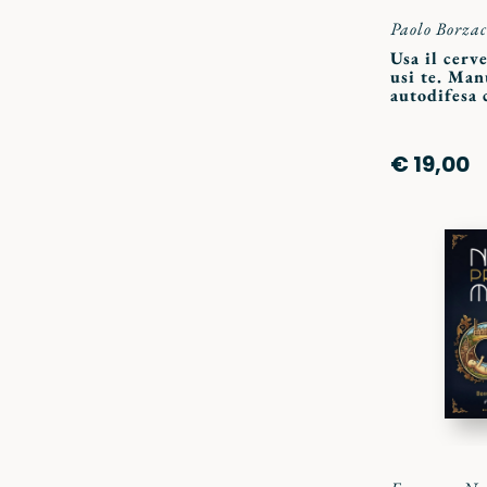
Paolo Borzac
Usa il cerv
usi te. Man
autodifesa 
€ 19,00