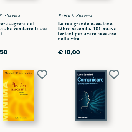
S. Sharma
Robin S. Sharma
tere segrete del
La tua grande occasione.
o che vendette la sua
Libro secondo. 101 nuove
i
lezioni per avere successo
nella vita
,50
€ 18,00
Aggiungi
Aggiun
ai
ai
preferiti
preferit