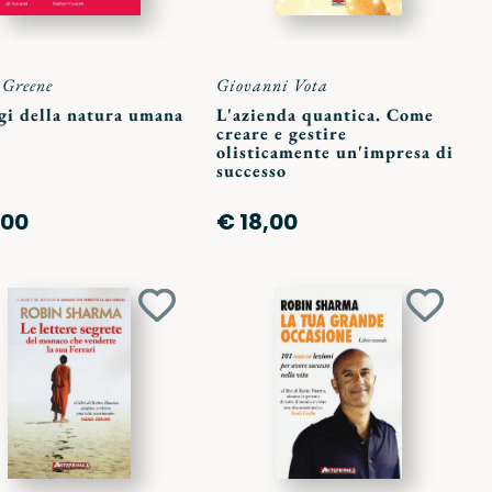
 Greene
Giovanni Vota
gi della natura umana
L'azienda quantica. Come
creare e gestire
olisticamente un'impresa di
successo
,00
€ 18,00
Aggiungi
Aggiun
ai
ai
preferiti
preferit