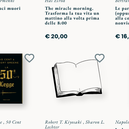
armenni
Hal Elrod
Bertra
uci muori
The miracle morning.
Le par
Trasforma la tua vita un
(oppu
mattino alla volta prima
alla 
delle 8:00
nonvi
€ 20,00
€ 16
Aggiungi
Aggiungi
ai
ai
preferiti
preferiti
e
,
50 Cent
Robert T. Kiyosaki
,
Sharon L.
Napole
Lechter