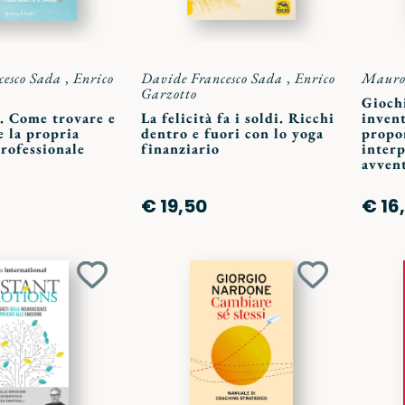
cesco Sada
,
Enrico
Davide Francesco Sada
,
Enrico
Mauro
Garzotto
Gioch
. Come trovare e
La felicità fa i soldi. Ricchi
invent
 la propria
dentro e fuori con lo yoga
propor
rofessionale
finanziario
interp
avvent
€ 19,50
€ 16
Aggiungi
Aggiungi
ai
ai
preferiti
preferiti