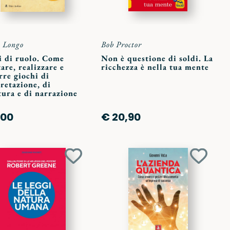
 Longo
Bob Proctor
i di ruolo. Come
Non è questione di soldi. La
are, realizzare e
ricchezza è nella tua mente
re giochi di
retazione, di
ura e di narrazione
,00
€ 20,90
Aggiungi
Aggiun
ai
ai
preferiti
preferit