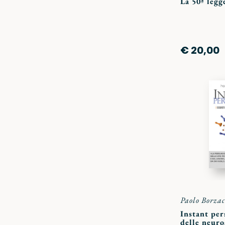
La 50ª legg
€ 20,00
Paolo Borzac
Instant per
delle neuro