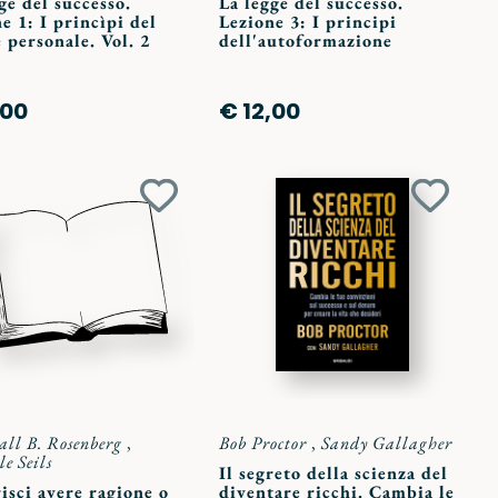
ge del successo.
La legge del successo.
e 1: I princìpi del
Lezione 3: I principi
 personale. Vol. 2
dell'autoformazione
,00
€ 12,00
Aggiungi
Aggiun
ai
ai
preferiti
preferit
ll B. Rosenberg
,
Bob Proctor
,
Sandy Gallagher
e Seils
Il segreto della scienza del
isci avere ragione o
diventare ricchi. Cambia le