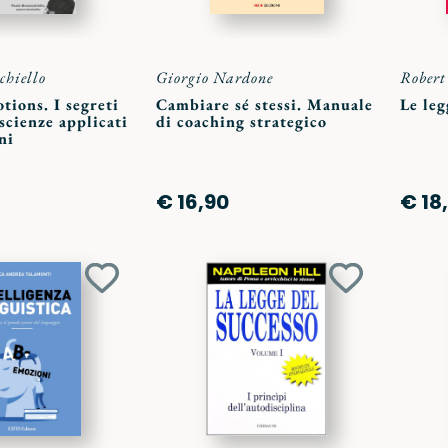
chiello
Giorgio Nardone
Robert
tions. I segreti
Cambiare sé stessi. Manuale
Le leg
scienze applicati
di coaching strategico
ni
€ 16,90
€ 18
Aggiungi
Aggiungi
ai
ai
preferiti
preferiti