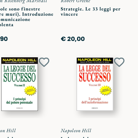
m Rosenberg Marshall
Robert Greene
ole sono finestre
Strategie. Le 33 leggi per
re muri). Introduzione
vincere
comunicazione
olenta
,90
€ 20,00
Aggiungi
Aggiun
ai
ai
preferiti
preferit
on Hill
Napoleon Hill