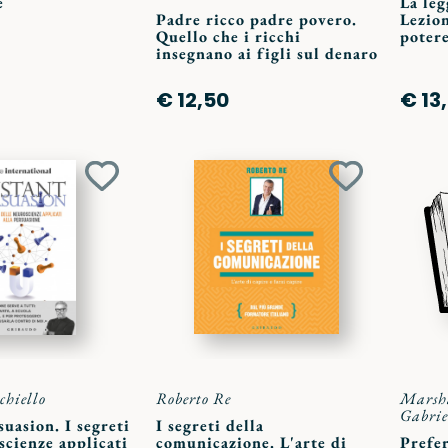
e
La leg
Padre ricco padre povero.
Lezion
Quello che i ricchi
potere
insegnano ai figli sul denaro
€ 12,50
€ 13
Aggiungi
Aggiungi
ai
ai
preferiti
preferiti
chiello
Roberto Re
Marsha
Gabriel
suasion. I segreti
I segreti della
scienze applicati
comunicazione. L'arte di
Prefer