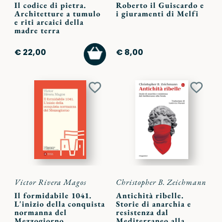
Il codice di pietra.
Roberto il Guiscardo e
Architetture a tumulo
i giuramenti di Melfi
e riti arcaici della
madre terra
AGGIUNGI
€ 22,00
€ 8,00
AL
CARRELLO
Aggiungi
Aggiu
ai
ai
preferiti
preferi
Victor Rivera Magos
Christopher B. Zeichmann
Il formidabile 1041.
Antichità ribelle.
L'inizio della conquista
Storie di anarchia e
normanna del
resistenza dal
Mezzogiorno
Mediterraneo alla