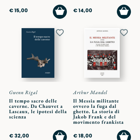
AGGIUNGI
AGGI
€ 15,00
€ 14,00
AL
AL
CARRELLO
CARR
Aggiungi
Aggiu
ai
ai
preferiti
preferi
Gwenn Rigal
Arthur Mandel
Il tempo sacro delle
Il Messia militante
caverne. Da Chauvet a
ovvero la fuga dal
Lascaux, le ipotesi della
ghetto. La storia di
scienza
Jakob Frank e del
movimento frankista
AGGIUNGI
AGGI
€ 32,00
€ 18,00
AL
AL