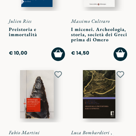
Julien Ries
Massimo Cultraro
Preistoria e
I micenei. Archeologia,
immortalità
storia, società dei Greci
prima di Omero
AGGIUNGI
AGGI
€ 10,00
€ 14,50
AL
AL
CARRELLO
CARR
Aggiungi
Aggiu
ai
ai
preferiti
preferi
Fabio Martini
Luca Bombardieri
,