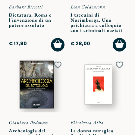
Barbara Biscotti
Leon Goldensohn
Dictatura. Roma e
I taccuini di
l'invenzione di un
Norimberga. Uno
potere assoluto
psichiatra a colloquio
con i criminali nazisti
AGGIUNGI
AGGI
€ 17,90
€ 28,00
AL
AL
CARRELLO
CARR
Aggiungi
Aggiu
ai
ai
preferiti
preferi
Gianluca Padovan
Elisabetta Alba
Archeologia del
La donna nuragica.