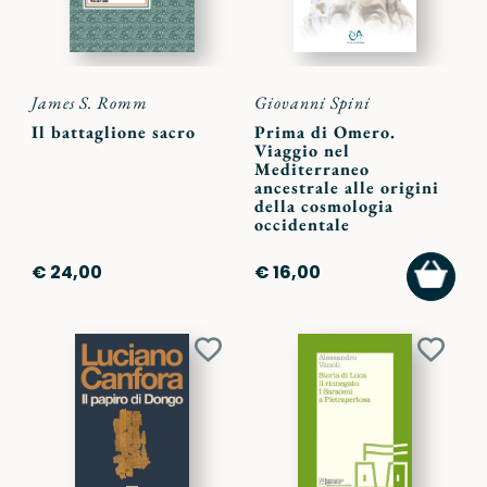
James S. Romm
Giovanni Spini
Il battaglione sacro
Prima di Omero.
Viaggio nel
Mediterraneo
ancestrale alle origini
della cosmologia
occidentale
AGGI
€ 24,00
€ 16,00
AL
CARR
Aggiungi
Aggiu
ai
ai
preferiti
preferi