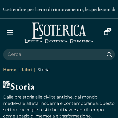
embre per lavori di rinnovamento, le spedizioni degli ordin
0
Apri
Vai
menù
al
carrell
Cer
Home
Libri
Storia
Storia
Dalla preistoria alle civiltà antiche, dal mondo
medievale all’età moderna e contemporanea, questo
settore raccoglie testi che attraversano il tempo
come spazio di memoria e trasformazione.