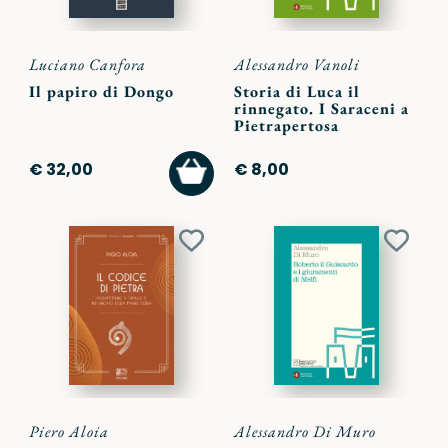
Luciano Canfora
Alessandro Vanoli
Il papiro di Dongo
Storia di Luca il
rinnegato. I Saraceni a
Pietrapertosa
AGGIUNGI
€ 32,00
€ 8,00
AL
CARRELLO
Aggiungi
Aggiu
ai
ai
preferiti
preferi
Piero Aloia
Alessandro Di Muro