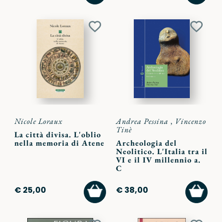
CARRELLO
CARR
Aggiungi
Aggiu
ai
ai
preferiti
preferi
Nicole Loraux
Andrea Pessina
,
Vincenzo
Tinè
La città divisa. L'oblio
nella memoria di Atene
Archeologia del
Neolitico. L'Italia tra il
VI e il IV millennio a.
C
AGGIUNGI
AGGI
€ 25,00
€ 38,00
AL
AL
CARRELLO
CARR