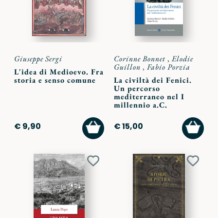
Giuseppe Sergi
Corinne Bonnet
,
Elodie
Guillon
,
Fabio Porzia
L'idea di Medioevo. Fra
storia e senso comune
La civiltà dei Fenici.
Un percorso
mediterraneo nel I
millennio a.C.
AGGIUNGI
AGGI
€ 9,90
€ 15,00
AL
AL
CARRELLO
CARR
Aggiungi
Aggiu
ai
ai
preferiti
preferi