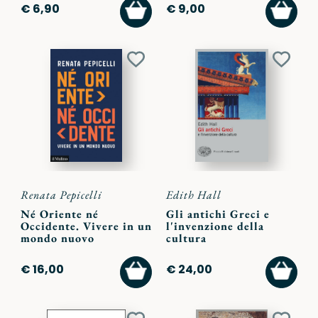
AGGIUNGI
AGGI
€ 6,90
€ 9,00
AL
AL
CARRELLO
CARR
Aggiungi
Aggiu
ai
ai
preferiti
preferi
Renata Pepicelli
Edith Hall
Né Oriente né
Gli antichi Greci e
Occidente. Vivere in un
l'invenzione della
mondo nuovo
cultura
AGGIUNGI
AGGI
€ 16,00
€ 24,00
AL
AL
CARRELLO
CARR