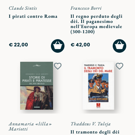
Claude Sintès
Francesco Borri
I pirati contro Roma
Il regno perduto degli
dèi. Il paganesimo
nell'Europa medievale
(300-1200)
AGGIUNGI
AGGI
€ 22,00
€ 42,00
AL
AL
CARRELLO
CARR
Aggiungi
Aggiu
ai
ai
preferiti
preferi
Annamaria «lilla»
Thaddeus V. Tuleja
Mariotti
Il tramonto degli dèi