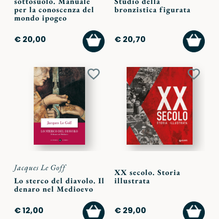
sottosuolo. Manuale
Studio della
per la conoscenza del
bronzistica figurata
mondo ipogeo
AGGIUNGI
AGGI
€ 20,00
€ 20,70
AL
AL
CARRELLO
CARR
Aggiungi
Aggiu
ai
ai
preferiti
preferi
Jacques Le Goff
XX secolo. Storia
Lo sterco del diavolo. Il
illustrata
denaro nel Medioevo
AGGIUNGI
AGGI
€ 12,00
€ 29,00
AL
AL