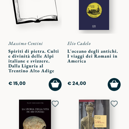
preferiti
preferi
Massimo Centini
Elio Cadelo
Spiriti di pietra. Culti
L'oceano degli antichi.
e divinità delle Alpi
I viaggi dei Romani in
italiane e svizzere.
America
Dalla Liguria al
Trentino Alto Adige
AGGIUNGI
AGGI
€ 15,00
€ 24,00
AL
AL
CARRELLO
CARR
Aggiungi
Aggiu
ai
ai
preferiti
preferi