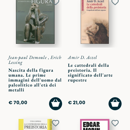
Aggiungi
Aggiu
ai
ai
preferiti
preferi
Jean-paul Demoule
,
Erich
Amir D. Aczel
Lessing
Le cattedrali della
Nascita della figura
preistoria. Il
umana. Le prime
significato dell'arte
immagini dell'uomo dal
rupestre
paleolitico all'età dei
metalli
AGGIUNGI
AGGI
€ 70,00
€ 21,00
AL
AL
CARRELLO
CARR
Aggiungi
Aggiu