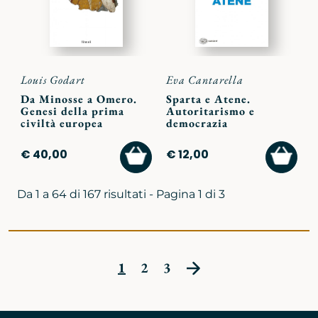
Louis Godart
Eva Cantarella
Da Minosse a Omero.
Sparta e Atene.
Genesi della prima
Autoritarismo e
civiltà europea
democrazia
AGGIUNGI
AGGI
€ 40,00
€ 12,00
AL
AL
CARRELLO
CARR
Da 1 a 64 di 167 risultati - Pagina 1 di 3
1
2
3