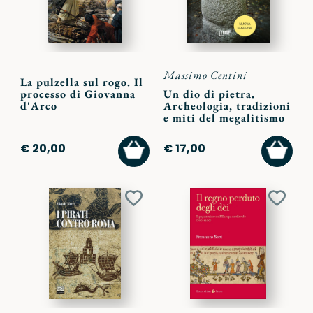
Massimo Centini
La pulzella sul rogo. Il
processo di Giovanna
Un dio di pietra.
d'Arco
Archeologia, tradizioni
e miti del megalitismo
AGGIUNGI
AGGI
€ 20,00
€ 17,00
AL
AL
CARRELLO
CARR
Aggiungi
Aggiu
ai
ai
preferiti
preferi