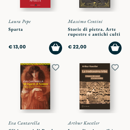
Laura Pepe
Massimo Centini
Sparta
Storie di pietra. Arte
rupestre e antichi culti
AGGIUNGI
AGGI
€ 13,00
€ 22,00
AL
AL
CARRELLO
CARR
Aggiungi
Aggiu
ai
ai
preferiti
preferi
Eva Cantarella
Arthur Koestler