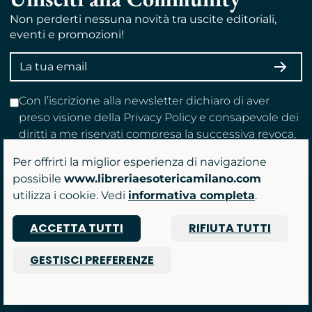
Non perderti nessuna novità tra uscite editoriali,
eventi e promozioni!
Indirizzo
ISCRI
email
Con l’iscrizione alla newsletter dichiaro di aver
preso visione della Privacy Policy e consapevole dei
diritti a me riservati compresa la successiva revoca,
acconsento a ricevere gratuitamente newsletter e
Per offrirti la miglior esperienza di navigazione
comunicazioni promozionali.
possibile
www.libreriaesotericamilano.com
utilizza i cookie. Vedi
informativa completa
.
Restiamo connessi
ACCETTA TUTTI
RIFIUTA TUTTI
Facebook
Instagram
TikTok
Youtube
GESTISCI PREFERENZE
Acquista