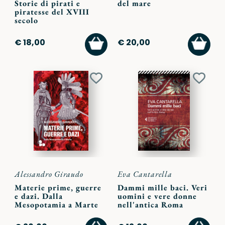
Storie di pirati e
del mare
piratesse del XVIII
secolo
AGGIUNGI
AGGI
€ 18,00
€ 20,00
AL
AL
CARRELLO
CARR
Aggiungi
Aggiu
ai
ai
preferiti
preferi
Alessandro Giraudo
Eva Cantarella
Materie prime, guerre
Dammi mille baci. Veri
e dazi. Dalla
uomini e vere donne
Mesopotamia a Marte
nell'antica Roma
AGGIUNGI
AGGI