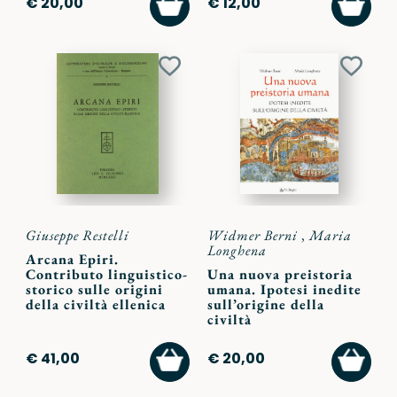
€ 20,00
€ 12,00
AL
AL
CARRELLO
CARR
Aggiungi
Aggiu
ai
ai
preferiti
preferi
Giuseppe Restelli
Widmer Berni
,
Maria
Longhena
Arcana Epiri.
Contributo linguistico-
Una nuova preistoria
storico sulle origini
umana. Ipotesi inedite
della civiltà ellenica
sull’origine della
civiltà
AGGIUNGI
AGGI
€ 41,00
€ 20,00
AL
AL
CARRELLO
CARR