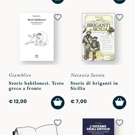
CARRELLO
CARR
Aggiungi
Aggiu
ai
ai
preferiti
preferi
Giamblico
Natascia Savoia
Storie babilonesi. Testo
Storie di briganti in
greco a fronte
Sicilia
AGGIUNGI
AGGI
€ 12,00
€ 7,00
AL
AL
CARRELLO
CARR
Aggiungi
Aggiu
ai
ai