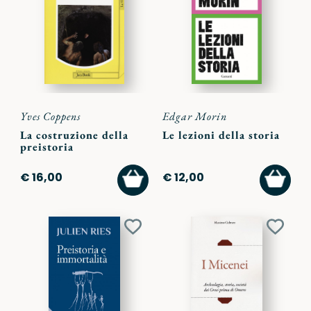
ai
ai
preferiti
preferi
Yves Coppens
Edgar Morin
La costruzione della
Le lezioni della storia
preistoria
AGGIUNGI
AGGI
€ 16,00
€ 12,00
AL
AL
CARRELLO
CARR
Aggiungi
Aggiu
ai
ai
preferiti
preferi