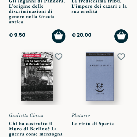
Gli inganni di Pandora.
La tredicesima tribù.
L'origine delle
L’impero dei cazari e la
discriminazioni di
sua eredità
genere nella Grecia
antica
AGGIUNGI
AGGI
€ 9,50
€ 20,00
AL
AL
CARRELLO
CARR
Aggiungi
Aggiu
ai
ai
preferiti
preferi
Giulietto Chiesa
Plutarco
Chi ha costruito il
Le virtù di Sparta
Muro di Berlino? La
guerra come menzogna