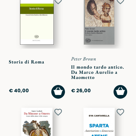
Aggiungi
Aggiu
ai
ai
preferiti
preferi
Peter Brown
Storia di Roma
Il mondo tardo antico.
Da Marco Aurelio a
Maometto
AGGIUNGI
AGGI
€ 40,00
€ 26,00
AL
AL
CARRELLO
CARR
Aggiungi
Aggiu
ai
ai
preferiti
preferi