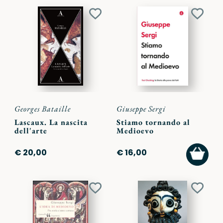
Aggiungi
Aggiu
ai
ai
preferiti
preferi
Georges Bataille
Giuseppe Sergi
Lascaux. La nascita
Stiamo tornando al
dell'arte
Medioevo
AGGI
€ 20,00
€ 16,00
AL
CARR
Aggiungi
Aggiu
ai
ai
preferiti
preferi