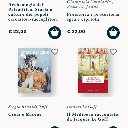
Giampaolo Graziadio
,
Archeologia del
Anna M. Jasink
Paleolitico. Storia e
culture dei popoli
Preistoria e protostoria
cacciatori-raccoglitori
egea e cipriota
AGGIUNGI
AGGI
€ 22,00
€ 22,00
AL
AL
CARRELLO
CARR
Aggiungi
Aggiu
ai
ai
preferiti
preferi
Sergio Rinaldi Tufi
Jacques Le Goff
Creta e Micene
Il Medioevo raccontato
da Jacques Le Goff