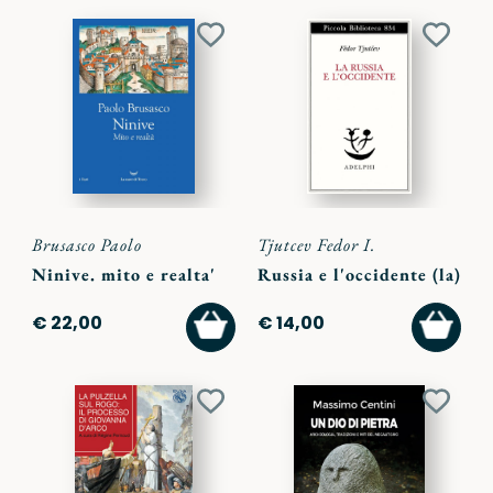
Aggiungi
Aggiu
ai
ai
preferiti
preferi
Brusasco Paolo
Tjutcev Fedor I.
Ninive. mito e realta'
Russia e l'occidente (la)
AGGIUNGI
AGGI
€ 22,00
€ 14,00
AL
AL
CARRELLO
CARR
Aggiungi
Aggiu
ai
ai
preferiti
preferi