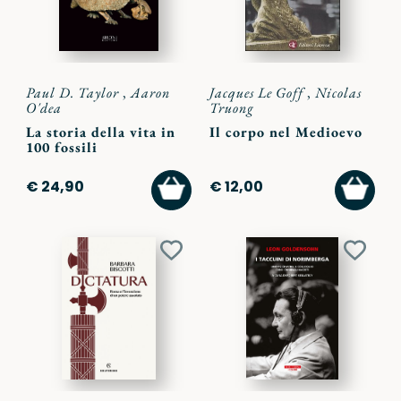
Paul D. Taylor
,
Aaron
Jacques Le Goff
,
Nicolas
O'dea
Truong
La storia della vita in
Il corpo nel Medioevo
100 fossili
AGGIUNGI
AGGI
€ 24,90
€ 12,00
AL
AL
CARRELLO
CARR
Aggiungi
Aggiu
ai
ai
preferiti
preferi