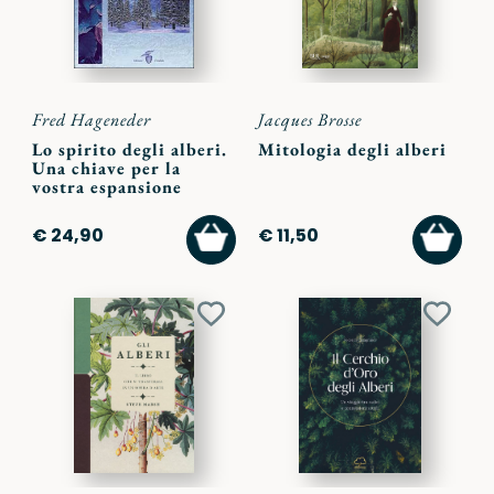
Fred Hageneder
Jacques Brosse
Lo spirito degli alberi.
Mitologia degli alberi
Una chiave per la
vostra espansione
AGGIUNGI
AGGI
€ 24,90
€ 11,50
AL
AL
CARRELLO
CARR
Aggiungi
Aggiu
ai
ai
preferiti
preferi