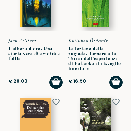
preferiti
preferi
John Vaillant
Kutluhan Özdemir
L'albero d'oro. Una
La lezione della
storia vera di avidità e
rugiada. Tornare alla
follia
Terra: dall'esperienza
di Fukuoka al risveglio
interiore
AGGIUNGI
AGGI
€ 20,00
€ 16,50
AL
AL
CARRELLO
CARR
Aggiungi
Aggiu
ai
ai
preferiti
preferi