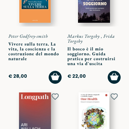
Peter Godfrey-smith
Markus Torgeby
,
Frida
Torgeby
Vivere sulla terra. La
vita, la coscienza e la
Il bosco è il mio
costruzione del mondo
soggiorno. Guida
naturale
pratica per costruirsi
una via d'uscita
AGGIUNGI
AGGI
€ 28,00
€ 22,00
AL
AL
CARRELLO
CARR
Aggiungi
Aggiu
ai
ai
preferiti
preferi