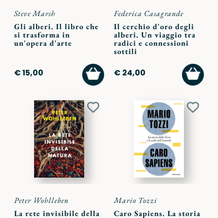
Steve Marsh
Federica Casagrande
Gli alberi. Il libro che
Il cerchio d'oro degli
si trasforma in
alberi. Un viaggio tra
un'opera d'arte
radici e connessioni
sottili
AGGIUNGI
AGGI
€ 15,00
€ 24,00
AL
AL
CARRELLO
CARR
Aggiungi
Aggiu
ai
ai
preferiti
preferi
Peter Wohlleben
Mario Tozzi
La rete invisibile della
Caro Sapiens. La storia