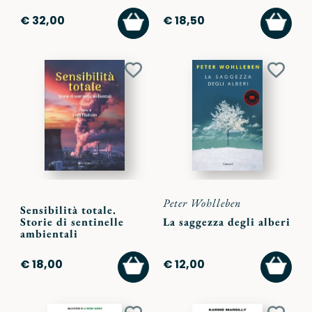
AGGIUNGI
AGGI
€ 32,00
€ 18,50
AL
AL
CARRELLO
CARR
Aggiungi
Aggiu
ai
ai
preferiti
preferi
Peter Wohlleben
Sensibilità totale.
Storie di sentinelle
La saggezza degli alberi
ambientali
AGGIUNGI
AGGI
€ 18,00
€ 12,00
AL
AL
CARRELLO
CARR