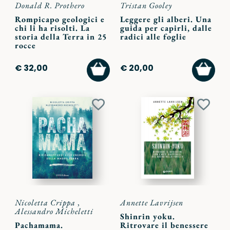
Donald R. Prothero
Tristan Gooley
Rompicapo geologici e
Leggere gli alberi. Una
chi li ha risolti. La
guida per capirli, dalle
storia della Terra in 25
radici alle foglie
rocce
AGGIUNGI
AGGI
€ 32,00
€ 20,00
AL
AL
CARRELLO
CARR
Aggiungi
Aggiu
ai
ai
preferiti
preferi
Nicoletta Crippa
,
Annette Lavrijsen
Alessandro Micheletti
Shinrin yoku.
Pachamama.
Ritrovare il benessere