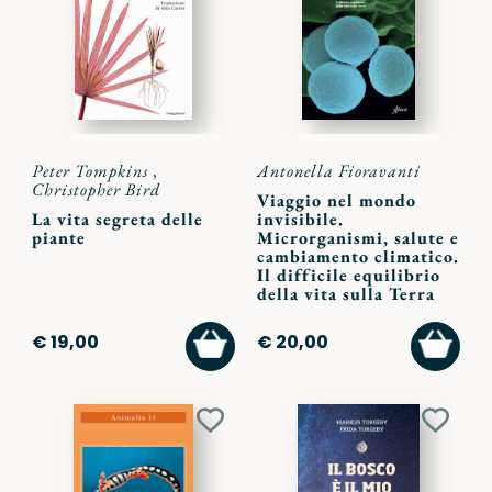
preferiti
preferi
Peter Tompkins
,
Antonella Fioravanti
Christopher Bird
Viaggio nel mondo
La vita segreta delle
invisibile.
piante
Microrganismi, salute e
cambiamento climatico.
Il difficile equilibrio
della vita sulla Terra
AGGIUNGI
AGGI
€ 19,00
€ 20,00
AL
AL
CARRELLO
CARR
Aggiungi
Aggiu
ai
ai
preferiti
preferi