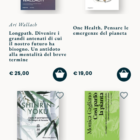
Ari Wallach
One Health. Pensare le
Longpath. Divenire i
emergenze del pianeta
grandi antenati di cui
il nostro futuro ha
bisogno. Un antidoto
alla mentalità del breve
termine
AGGIUNGI
AGGI
€ 25,00
€ 19,00
AL
AL
CARRELLO
CARR
Aggiungi
Aggiu
ai
ai
preferiti
preferi