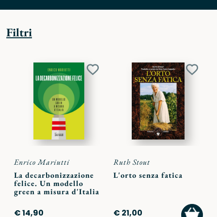
Filtri
Aggiungi
Aggiu
ai
ai
preferiti
preferi
Enrico Mariutti
Ruth Stout
La decarbonizzazione
L'orto senza fatica
felice. Un modello
green a misura d'Italia
AGGI
€ 14,90
€ 21,00