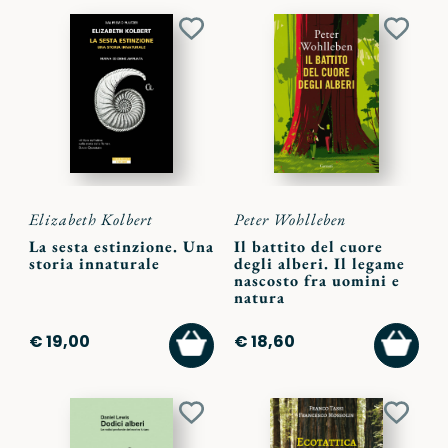
Aggiungi
Aggiu
ai
ai
preferiti
preferi
Elizabeth Kolbert
Peter Wohlleben
La sesta estinzione. Una
Il battito del cuore
storia innaturale
degli alberi. Il legame
nascosto fra uomini e
natura
AGGIUNGI
AGGI
€ 19,00
€ 18,60
AL
AL
CARRELLO
CARR
Aggiungi
Aggiu
ai
ai