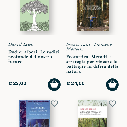
preferiti
preferi
Daniel Lewis
Franco Tassi
,
Francesco
Mossolin
Dodici alberi. Le radici
profonde del nostro
Ecotattica. Metodi e
futuro
strategie per vincere le
battaglie in difesa della
natura
AGGIUNGI
AGGI
€ 22,00
€ 24,00
AL
AL
CARRELLO
CARR
Aggiungi
Aggiu
ai
ai
preferiti
preferi