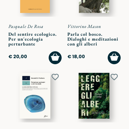
Pasquale De Rosa
Vittorino Mason
Del sentire ecologico.
Parla col bosco.
Per un'ecologia
Dialoghi e meditazioni
perturbante
con gli alberi
AGGIUNGI
AGGI
€ 20,00
€ 18,00
AL
AL
CARRELLO
CARR
Aggiungi
Aggiu
ai
ai
preferiti
preferi