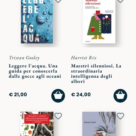
Aggiungi
Aggiu
ai
ai
preferiti
preferi
Tristan Gooley
Harriet Rix
Leggere l'acqua. Una
Maestri silenziosi. La
guida per conoscerla
straordinaria
dalle gocce agli oceani
intelligenza degli
alberi
AGGIUNGI
AGGI
€ 21,00
€ 24,00
AL
AL
CARRELLO
CARR
Aggiungi
Aggiu
ai
ai
preferiti
preferi