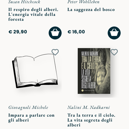
Susan Hitchcock
Peter Wohlleben
Il respiro degli alberi.
La saggezza del bosco
L'energia vitale della
foresta
AGGIUNGI
AGGI
€ 29,90
€ 16,00
AL
AL
CARRELLO
CARR
Aggiungi
Aggiu
ai
ai
preferiti
preferi
Giovagnoli Michele
Nalini M. Nadkarni
Impara a parlare con
Tra la terra e il cielo.
gli alberi
La vita segreta degli
alberi