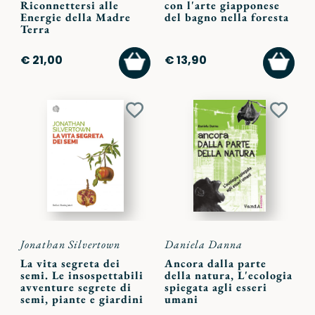
Riconnettersi alle
con l'arte giapponese
Energie della Madre
del bagno nella foresta
Terra
AGGIUNGI
AGGI
€ 21,00
€ 13,90
AL
AL
CARRELLO
CARR
Aggiungi
Aggiu
ai
ai
preferiti
preferi
Jonathan Silvertown
Daniela Danna
La vita segreta dei
Ancora dalla parte
semi. Le insospettabili
della natura, L'ecologia
avventure segrete di
spiegata agli esseri
semi, piante e giardini
umani