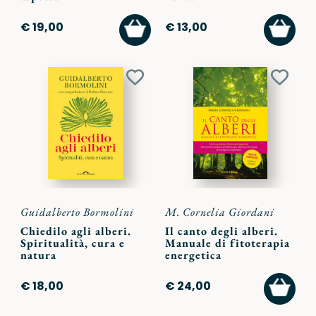
AGGIUNGI
AGGI
€ 19,00
€ 13,00
AL
AL
CARRELLO
CARR
Aggiungi
Aggiu
ai
ai
preferiti
preferi
Guidalberto Bormolini
M. Cornelia Giordani
Chiedilo agli alberi.
Il canto degli alberi.
Spiritualità, cura e
Manuale di fitoterapia
natura
energetica
AGGI
€ 18,00
€ 24,00
AL
CARR