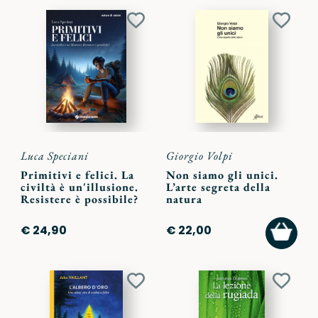
Aggiungi
Aggiu
ai
ai
preferiti
preferi
Luca Speciani
Giorgio Volpi
Primitivi e felici. La
Non siamo gli unici.
civiltà è un'illusione.
L’arte segreta della
Resistere è possibile?
natura
AGGI
€ 24,90
€ 22,00
AL
CARR
Aggiungi
Aggiu
ai
ai