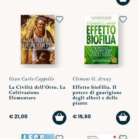
AL
CARR
Aggiungi
Aggiu
ai
ai
preferiti
preferi
Gian Carlo Cappello
Clemens G. Arvay
La Civiltà dell'Orto. La
Effetto biofilia. Il
Coltivazione
potere di guarigione
Elementare
degli alberi e delle
piante
AGGIUNGI
AGGI
€ 21,00
€ 15,50
AL
AL
CARRELLO
CARR