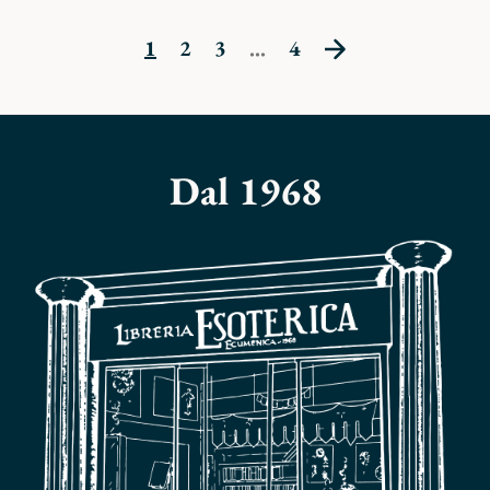
1
2
3
...
4
Dal 1968