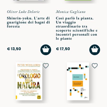
Oliver Luke Delorie
Monica Gagliano
Shinrin-yoku. L'arte di
Così parlò la pianta.
guarigione dei bagni di
Un viaggio
foresta
straordinario tra
scoperte scientifiche e
incontri personali con
le piante
AGGIUNGI
AGGI
€ 13,50
€ 17,50
AL
AL
CARRELLO
CARR
Aggiungi
Aggiu
ai
ai
preferiti
preferi