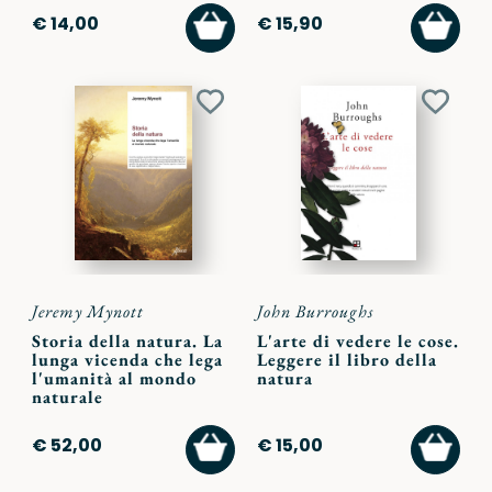
AGGIUNGI
AGGI
€ 14,00
€ 15,90
AL
AL
CARRELLO
CARR
Aggiungi
Aggiu
ai
ai
preferiti
preferi
Jeremy Mynott
John Burroughs
Storia della natura. La
L'arte di vedere le cose.
lunga vicenda che lega
Leggere il libro della
l'umanità al mondo
natura
naturale
AGGIUNGI
AGGI
€ 52,00
€ 15,00
AL
AL
CARRELLO
CARR