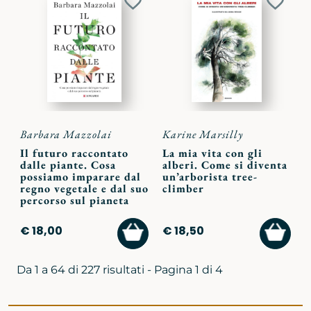
Aggiungi
Aggiu
ai
ai
preferiti
preferi
Barbara Mazzolai
Karine Marsilly
Il futuro raccontato
La mia vita con gli
dalle piante. Cosa
alberi. Come si diventa
possiamo imparare dal
un’arborista tree-
regno vegetale e dal suo
climber
percorso sul pianeta
AGGIUNGI
AGGI
€ 18,00
€ 18,50
AL
AL
CARRELLO
CARR
Da 1 a 64 di 227 risultati - Pagina 1 di 4