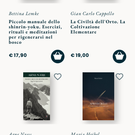
Bettina Lemke
Gian Carlo Cappello
Piccolo manuale dello
La Civiltà dell'Orto. La
shinrin-yoku. Esercizi,
Coltivazione
rituali e meditazioni
Elementare
per rigenerarsi nel
bosco
AGGIUNGI
AGGI
€ 17,90
€ 19,00
AL
AL
CARRELLO
CARR
Aggiungi
Aggiu
ai
ai
preferiti
preferi
Arne Naess
Maria Heibel