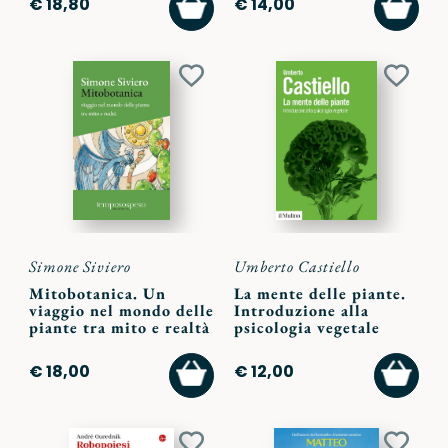
€ 18,80
€ 14,00
AL
AL
CARRELLO
CARR
Aggiungi
Aggiu
ai
ai
preferiti
preferi
Simone Siviero
Umberto Castiello
Mitobotanica. Un
La mente delle piante.
viaggio nel mondo delle
Introduzione alla
piante tra mito e realtà
psicologia vegetale
AGGIUNGI
AGGI
€ 18,00
€ 12,00
AL
AL
CARRELLO
CARR