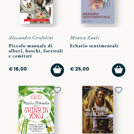
Alessandro Cerofolini
Monica Zauli
Piccolo manuale di
Erbario sentimentale
alberi, boschi, forestali
e comitati
AGGIUNGI
AGGI
€ 16,00
€ 25,00
AL
AL
CARRELLO
CARR
Aggiungi
Aggiu
ai
ai
preferiti
preferi