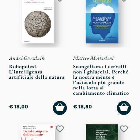
Aggiungi
Aggiu
ai
ai
preferiti
preferi
André Ourednik
Matteo Motterlini
Robopoiesi.
Scongeliamo i cervelli
L'intelligenza
non i ghiacciai. Perché
artificiale della natura
la nostra mente è
l'ostacolo più grande
nella lotta al
cambiamento climatico
AGGIUNGI
AGGI
€ 18,00
€ 18,50
AL
AL
CARRELLO
CARR
Aggiungi
Aggiu
ai
ai