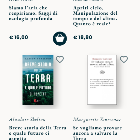
Siamo l'aria che
Apriti cielo.
respiriamo. Saggi di
Manipolazione del
ecologia profonda
tempo e del clima.
Quanto è reale?
AGGIUNGI
€ 16,00
€ 18,80
AL
CARRELLO
Aggiungi
Aggiu
ai
ai
preferiti
preferi
Alasdair Skelton
Marguerite Yourcenar
Breve storia della Terra
Se vogliamo provare
e quale futuro ci
ancora a salvare la
aspetta
Terra