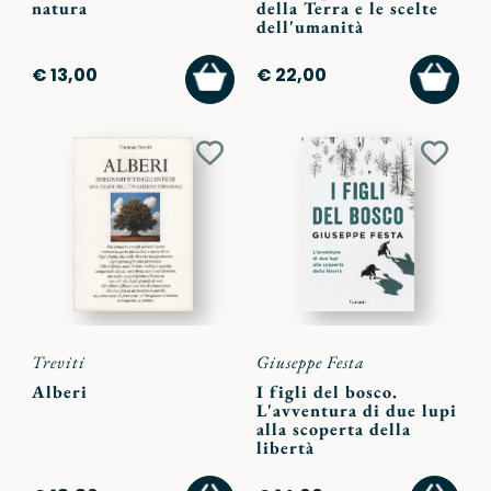
natura
della Terra e le scelte
dell'umanità
AGGIUNGI
AGGI
€ 13,00
€ 22,00
AL
AL
CARRELLO
CARR
Aggiungi
Aggiu
ai
ai
preferiti
preferi
Treviti
Giuseppe Festa
Alberi
I figli del bosco.
L'avventura di due lupi
alla scoperta della
libertà
AGGIUNGI
AGGI