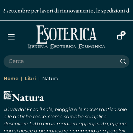
tembre per lavori di rinnovamento, le spedizioni degli ordin
0
Apri
Vai
menù
al
carrell
Cer
Home
Libri
Natura
Natura
«
Guarda! Ecco il sole, pioggia e le rocce: l’antico sole
e le antiche rocce. Come sarebbe semplice
descrivere tutto ciò in maniera appropriata; eppure
non si riesce a pronunciare nemmeno una parola
».