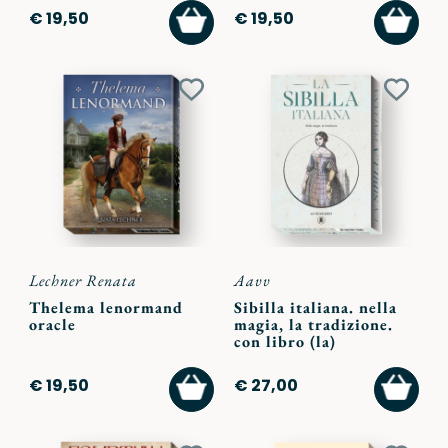
AGGIUNGI
AGGI
€ 19,50
€ 19,50
AL
AL
CARRELLO
CARR
Aggiungi
Aggiu
ai
ai
preferiti
preferi
Lechner Renata
Aavv
Thelema lenormand
Sibilla italiana. nella
oracle
magia, la tradizione.
con libro (la)
AGGIUNGI
AGGI
€ 19,50
€ 27,00
AL
AL
CARRELLO
CARR