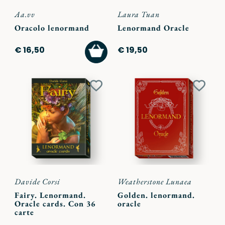
Aa.vv
Laura Tuan
Oracolo lenormand
Lenormand Oracle
AGGIUNGI
€ 16,50
€ 19,50
AL
CARRELLO
Aggiungi
Aggiu
ai
ai
preferiti
preferi
Davide Corsi
Weatherstone Lunaea
Fairy. Lenormand.
Golden. lenormand.
Oracle cards. Con 36
oracle
carte