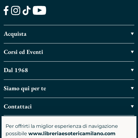
Facebook
Instagram
TikTok
Youtube
Acquista
Corsi ed Eventi
Dal 1968
Siamo qui per te
Contattaci
Vieni a trovarci
Per offrirti la miglior esperienza di navigazione
possibile
www.libreriaesotericamilano.com