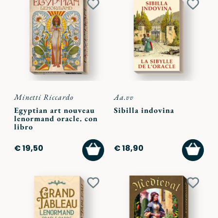
Aggiungi
Aggiu
ai
ai
preferiti
preferi
Minetti Riccardo
Aa.vv
Egyptian art nouveau
Sibilla indovina
lenormand oracle. con
libro
AGGIUNGI
AGGI
€ 19,50
€ 18,90
AL
AL
CARRELLO
CARR
Aggiungi
Aggiu
ai
ai
preferiti
preferi