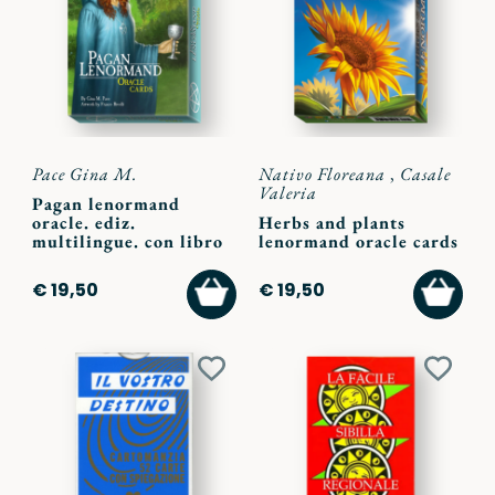
ai
ai
preferiti
preferi
Pace Gina M.
Nativo Floreana
,
Casale
Valeria
Pagan lenormand
oracle. ediz.
Herbs and plants
multilingue. con libro
lenormand oracle cards
AGGIUNGI
AGGI
€ 19,50
€ 19,50
AL
AL
CARRELLO
CARR
Aggiungi
Aggiu
ai
ai
preferiti
preferi