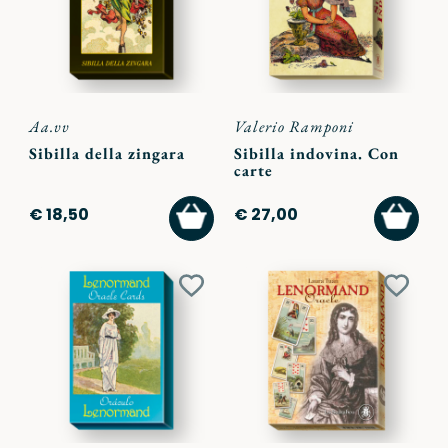
Aa.vv
Valerio Ramponi
Sibilla della zingara
Sibilla indovina. Con
carte
AGGIUNGI
AGGI
€ 18,50
€ 27,00
AL
AL
CARRELLO
CARR
Aggiungi
Aggiu
ai
ai
preferiti
preferi