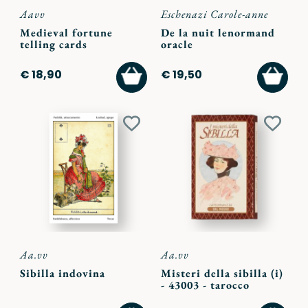
Aavv
Eschenazi Carole-anne
Medieval fortune
De la nuit lenormand
telling cards
oracle
AGGIUNGI
AGGI
€ 18,90
€ 19,50
AL
AL
CARRELLO
CARR
Aggiungi
Aggiu
ai
ai
preferiti
preferi
Aa.vv
Aa.vv
Sibilla indovina
Misteri della sibilla (i)
- 43003 - tarocco