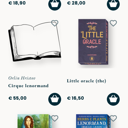
AGGIUNGI
AGGI
€ 18,90
€ 28,00
AL
AL
CARRELLO
CARR
Aggiungi
Aggiu
ai
ai
preferiti
preferi
Orlin Hristov
Little oracle (the)
Cirque lenormand
AGGIUNGI
AGGI
€ 55,00
€ 16,50
AL
AL
CARRELLO
CARR
Aggiungi
Aggiu