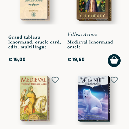
Villone Arturo
Grand tableau
lenormand. oracle card.
Medieval lenormand
ediz. multilingue
oracle
AGGI
€ 15,00
€ 19,50
AL
CARR
Aggiungi
Aggiu
ai
ai
preferiti
preferi