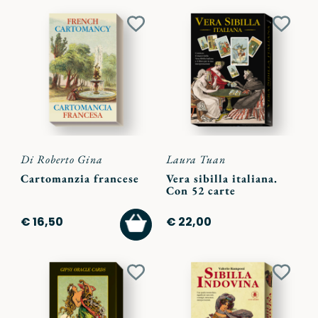
Aggiungi
Aggiu
ai
ai
preferiti
preferi
Di Roberto Gina
Laura Tuan
Cartomanzia francese
Vera sibilla italiana.
Con 52 carte
AGGIUNGI
€ 16,50
€ 22,00
AL
CARRELLO
Aggiungi
Aggiu
ai
ai
preferiti
preferi