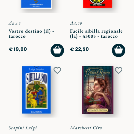
Aa.vv
Aa.vv
Vostro destino (il) -
Facile sibilla regionale
tarocco
(la) - 43005 - tarocco
AGGIUNGI
AGGI
€ 19,00
€ 22,50
AL
AL
CARRELLO
CARR
Aggiungi
Aggiu
ai
ai
preferiti
preferi
Scapini Luigi
Marchetti Ciro