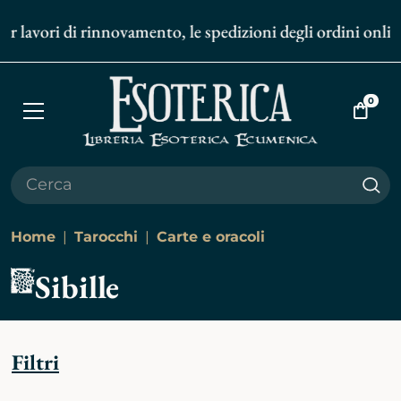
avori di rinnovamento, le spedizioni degli ordini online e 
0
Apri
Vai
menù
al
carrell
Cer
Home
Tarocchi
Carte e oracoli
Sibille
Filtri