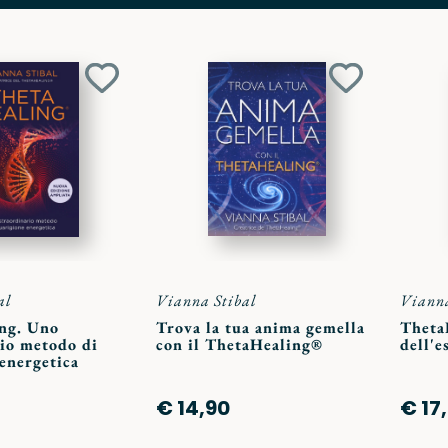
Aggiungi
Aggiungi
ai
ai
preferiti
preferiti
al
Vianna Stibal
Vianna
ng. Uno
Trova la tua anima gemella
ThetaH
rio metodo di
con il ThetaHealing®
dell'e
energetica
€ 14,90
€ 17