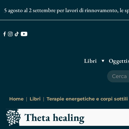
5 agosto al 2 settembre per lavori di rinnovamento, le sped
Facebook
Instagram
TikTok
Youtube
Libri
Oggettis
Home
Libri
Terapie energetiche e corpi sottili
Theta healing