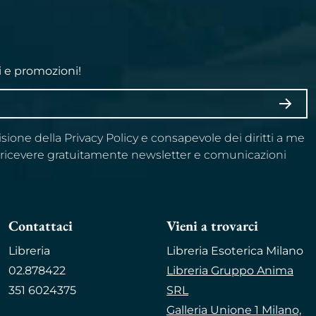
i e promozioni!
ISCRI
visione della Privacy Policy e consapevole dei diritti a me
a ricevere gratuitamente newsletter e comunicazioni
Contattaci
Vieni a trovarci
Libreria
Libreria Esoterica Milano
02.878422
Libreria Gruppo Anima
351 6024375
SRL
Galleria Unione 1 Milano,