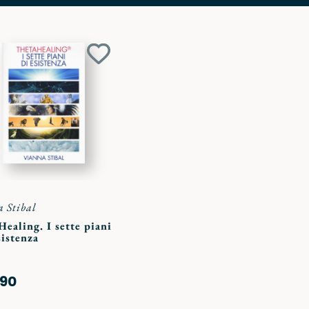
Aggiungi
ai
preferiti
 Stibal
ealing. I sette piani
sistenza
,90