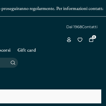
io proseguiranno regolarmente. Per informazioni contattaci a
Dal 1968
Contatti
0
Via
Vai
Vai
all'area
alla
al
corsi
Gift card
personale
biblioteca
carrello
personale
Cerca