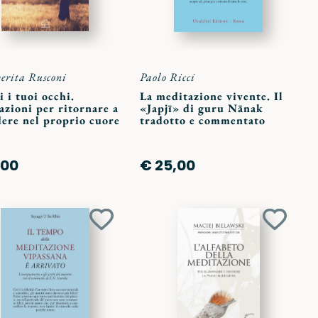
rita Rusconi
Paolo Ricci
 i tuoi occhi.
La meditazione vivente. Il
zioni per ritornare a
«Japjī» di guru Nānak
dere nel proprio cuore
tradotto e commentato
,00
€ 25,00
Aggiungi
Aggiun
ai
ai
preferiti
preferit