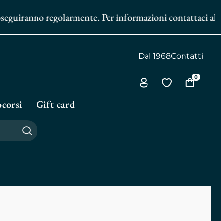
uiranno regolarmente. Per informazioni contattaci al
351 60
Dal 1968
Contatti
0
Via
Vai
Vai
all'area
alla
al
corsi
Gift card
personale
biblioteca
carrello
personale
Cerca