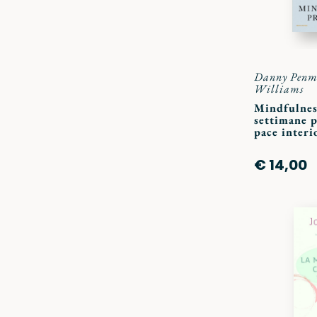
Danny Pen
Williams
Mindfulnes
settimane p
pace interi
€ 14,00