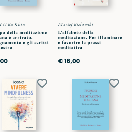
i U Ba Khin
Maciej Bielawski
po della meditazione
L'alfabeto della
ana è arrivato.
meditazione. Per illuminare
gnamento e gli scritti
e favorire la prassi
aestro
meditativa
,00
€ 16,00
Aggiungi
Aggiun
ai
ai
preferiti
preferit