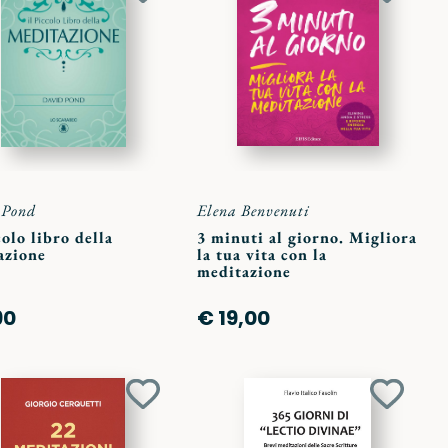
ai
ai
preferiti
preferit
 Pond
Elena Benvenuti
colo libro della
3 minuti al giorno. Migliora
azione
la tua vita con la
meditazione
90
€ 19,00
Aggiungi
Aggiun
ai
ai