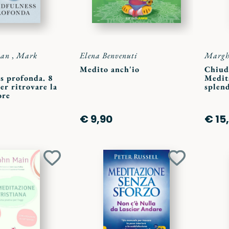
man
,
Mark
Elena Benvenuti
Marghe
Medito anch'io
Chiudi
s profonda. 8
Medita
er ritrovare la
splen
ore
€ 9,90
€ 15
Aggiungi
Aggiungi
ai
ai
preferiti
preferiti