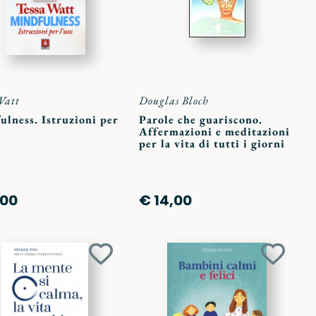
Watt
Douglas Bloch
lness. Istruzioni per
Parole che guariscono.
Affermazioni e meditazioni
per la vita di tutti i giorni
,00
€ 14,00
Aggiungi
Aggiun
ai
ai
preferiti
preferit