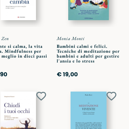
 Zen
Monia Monti
te si calma, la vita
Bambini calmi e felici.
a. Mindfulness per
Tecniche di meditazione per
 meglio in dieci passi
bambini e adulti per gestire
l'ansia e lo stress
,90
€ 19,00
Aggiungi
Aggiun
ai
ai
preferiti
preferit