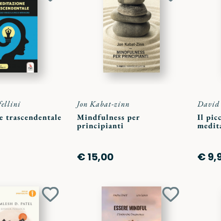
ai
ai
preferiti
preferiti
ellini
Jon Kabat-zinn
David
e trascendentale
Mindfulness per
Il pic
principianti
medit
€ 15,00
€ 9,
Aggiungi
Aggiungi
ai
ai