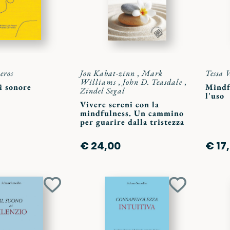
eros
Jon Kabat-zinn
,
Mark
Tessa 
Williams
,
John D. Teasdale
,
i sonore
Mindfu
Zindel Segal
l'uso
Vivere sereni con la
mindfulness. Un cammino
per guarire dalla tristezza
€ 24,00
€ 17
Aggiungi
Aggiungi
ai
ai
preferiti
preferiti