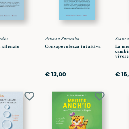
edho
Achaan Sumedho
Stanza
l silenzio
Consapevolezza intuitiva
La men
cambi
vivere
€ 13,00
€ 16
Aggiungi
Aggiungi
ai
ai
preferiti
preferiti