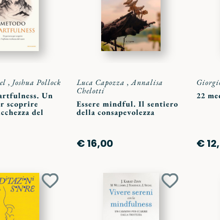
preferiti
preferiti
el
,
Joshua Pollock
Luca Capozza
,
Annalisa
Giorgi
Chelotti
rtfulness. Un
22 med
r scoprire
Essere mindful. Il sentiero
icchezza del
della consapevolezza
€ 16,00
€ 12
Aggiungi
Aggiungi
ai
ai
preferiti
preferiti