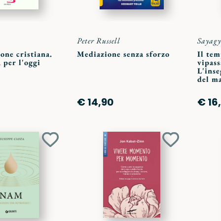
Peter Russell
Sayagy
one cristiana.
Mediazione senza sforzo
Il tem
 per l'oggi
vipass
L'inse
del m
€ 14,90
€ 16
Aggiungi
Aggiungi
ai
ai
preferiti
preferiti