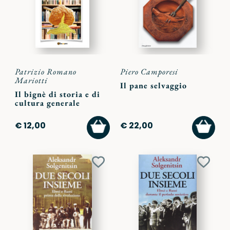
preferiti
preferi
Patrizio Romano
Piero Camporesi
Mariotti
Il pane selvaggio
Il bignè di storia e di
cultura generale
AGGIUNGI
AGGI
€ 12,00
€ 22,00
AL
AL
CARRELLO
CARR
Aggiungi
Aggiu
ai
ai
preferiti
preferi