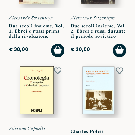
Aleksandr Solzenicyn
Aleksandr Solzenicyn
Due secoli insieme. Vol.
Due secoli insieme. Vol.
1: Ebrei e russi prima
2: Ebrei e russi durante
della rivoluzione
il periodo sovietico
AGGIUNGI
AGGI
€ 30,00
€ 30,00
AL
AL
CARRELLO
CARR
Aggiungi
Aggiu
ai
ai
preferiti
preferi
Adriano Cappelli
Charles Poletti