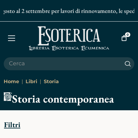
osto al 2 settembre per lavori di rinnovamento, le spedizion
0
Apri
Vai
menù
al
carrell
Cer
Home
Libri
Storia
Storia contemporanea
Filtri