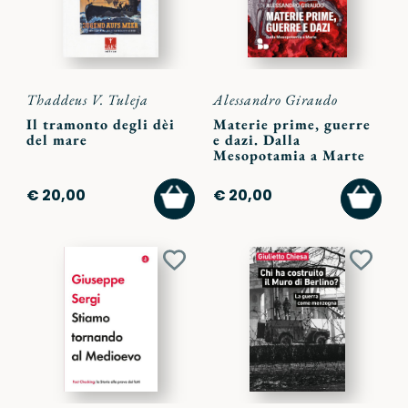
Thaddeus V. Tuleja
Alessandro Giraudo
Il tramonto degli dèi
Materie prime, guerre
del mare
e dazi. Dalla
Mesopotamia a Marte
AGGIUNGI
AGGI
€ 20,00
€ 20,00
AL
AL
CARRELLO
CARR
Aggiungi
Aggiu
ai
ai
preferiti
preferi