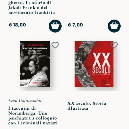
ghetto. La storia di
Jakob Frank e del
movimento frankista
AGGIUNGI
AGGI
€ 18,00
€ 7,00
AL
AL
CARRELLO
CARR
Aggiungi
Aggiu
ai
ai
preferiti
preferi
Leon Goldensohn
XX secolo. Storia
I taccuini di
illustrata
Norimberga. Uno
psichiatra a colloquio
con i criminali nazisti