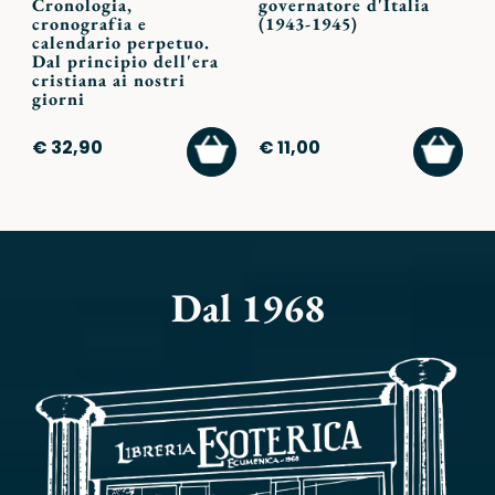
Cronologia,
governatore d'Italia
cronografia e
(1943-1945)
calendario perpetuo.
Dal principio dell'era
cristiana ai nostri
giorni
AGGIUNGI
AGGI
€ 32,90
€ 11,00
AL
AL
CARRELLO
CARR
Dal 1968