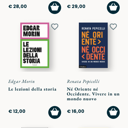
AGGIUNGI
AGGI
€ 28,00
€ 29,00
AL
AL
CARRELLO
CARR
Aggiungi
Aggiu
ai
ai
preferiti
preferi
Edgar Morin
Renata Pepicelli
Le lezioni della storia
Né Oriente né
Occidente. Vivere in un
mondo nuovo
AGGIUNGI
AGGI
€ 12,00
€ 16,00
AL
AL
CARRELLO
CARR