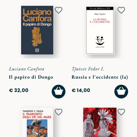
Aggiungi
Aggiu
ai
ai
preferiti
preferi
Luciano Canfora
Tjutcev Fedor I.
Il papiro di Dongo
Russia e l'occidente (la)
AGGIUNGI
AGGI
€ 32,00
€ 14,00
AL
AL
CARRELLO
CARR
Aggiungi
Aggiu
ai
ai
preferiti
preferi