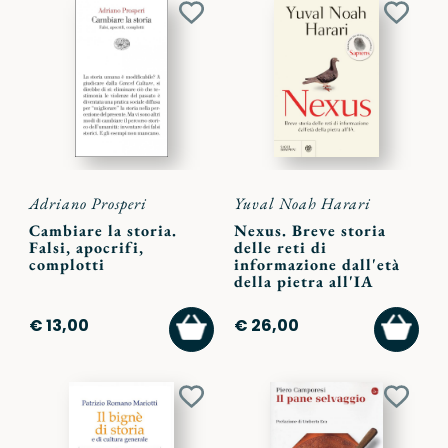
Aggiungi
Aggiu
ai
ai
preferiti
preferi
Adriano Prosperi
Yuval Noah Harari
Cambiare la storia.
Nexus. Breve storia
Falsi, apocrifi,
delle reti di
complotti
informazione dall'età
della pietra all'IA
AGGIUNGI
AGGI
€ 13,00
€ 26,00
AL
AL
CARRELLO
CARR
Aggiungi
Aggiu
ai
ai