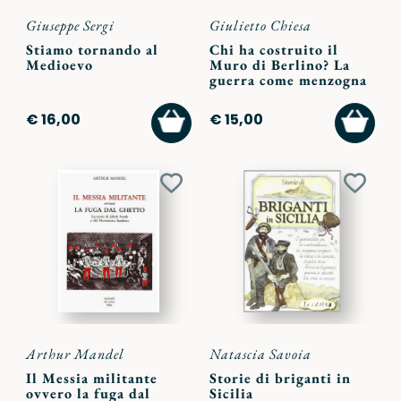
Giuseppe Sergi
Giulietto Chiesa
Stiamo tornando al
Chi ha costruito il
Medioevo
Muro di Berlino? La
guerra come menzogna
AGGIUNGI
AGGI
€ 16,00
€ 15,00
AL
AL
CARRELLO
CARR
Aggiungi
Aggiu
ai
ai
preferiti
preferi
Arthur Mandel
Natascia Savoia
Il Messia militante
Storie di briganti in
ovvero la fuga dal
Sicilia