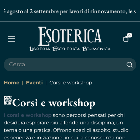
15 agosto al 2 settembre per lavori di rinnovamento, le sped
0
Apri
Vai
menù
al
carrell
Cer
Home
Eventi
Corsi e workshop
Corsi e workshop
I corsi e workshop
sono percorsi pensati per chi
desidera esplorare più a fondo una disciplina, un
tema o una pratica. Offrono spazi di ascolto, studio,
esperienza e iniziazione, in cui la conoscenza non