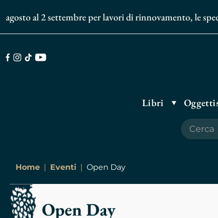
osto al 2 settembre per lavori di rinnovamento, le spedizio
Facebook
Instagram
TikTok
Youtube
Libri
Oggettis
Home
Eventi
Open Day
Open Day