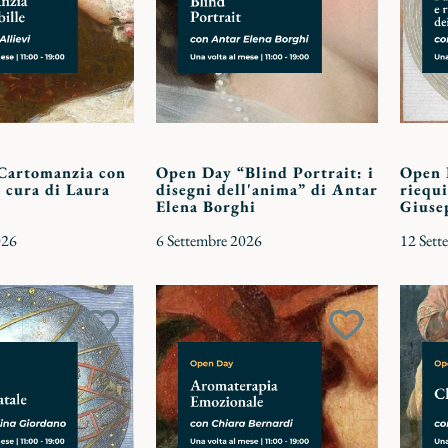
Cartomanzia con
Open Day “Blind Portrait: i
Open D
a cura di Laura
disegni dell'anima” di Antar
riequi
Elena Borghi
Giuse
026
6 Settembre 2026
12 Sett
Aggiungi
Aggiungi
ai
ai
preferiti
preferiti