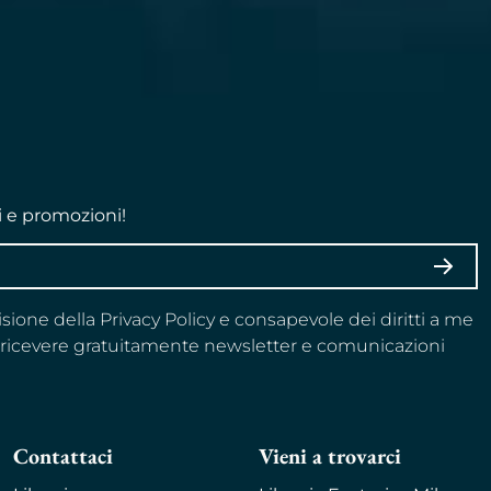
i e promozioni!
ISCRI
visione della Privacy Policy e consapevole dei diritti a me
a ricevere gratuitamente newsletter e comunicazioni
Contattaci
Vieni a trovarci