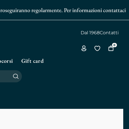
roseguiranno regolarmente. Per informazioni contattaci al
35
Dal 1968
Contatti
0
Via
Vai
Vai
all'area
alla
al
corsi
Gift card
personale
biblioteca
carrello
personale
Cerca