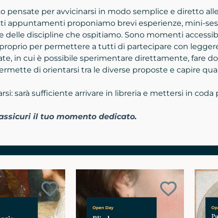
 pensate per avvicinarsi in modo semplice e diretto alle at
esti appuntamenti proponiamo brevi esperienze, mini-sess
 e delle discipline che ospitiamo. Sono momenti accessibil
proprio per permettere a tutti di partecipare con leggere
te, in cui è possibile sperimentare direttamente, fare do
rmette di orientarsi tra le diverse proposte e capire q
: sarà sufficiente arrivare in libreria e mettersi in coda
i assicuri il tuo momento dedicato.
Aggiungi
Aggiungi
ai
ai
preferiti
preferiti