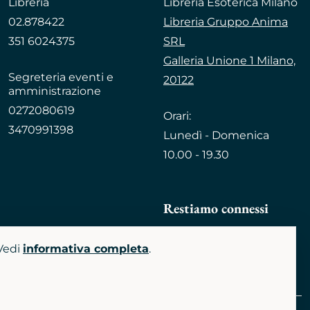
Libreria
Libreria Esoterica Milano
02.878422
Libreria Gruppo Anima
351 6024375
SRL
Galleria Unione 1 Milano,
Segreteria eventi e
20122
amministrazione
0272080619
Orari:
3470991398
Lunedì - Domenica
10.00 - 19.30
Restiamo connessi
 Vedi
informativa completa
.
Facebook
Instagram
TikTok
Youtube