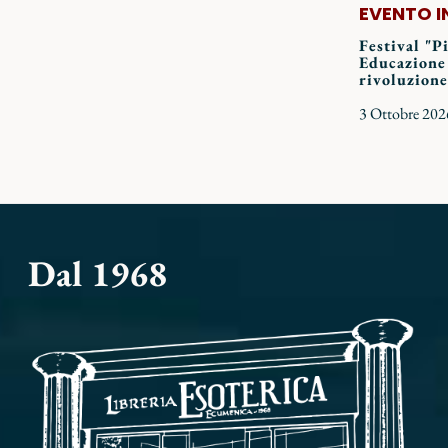
EVENTO I
Festival "P
Educazione
rivoluzione
3 Ottobre 202
Dal 1968