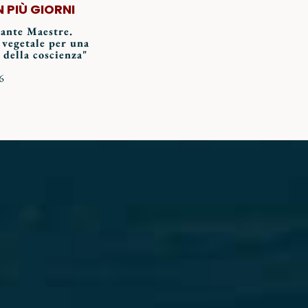
N PIÙ GIORNI
iante Maestre.
 vegetale per una
 della coscienza"
6