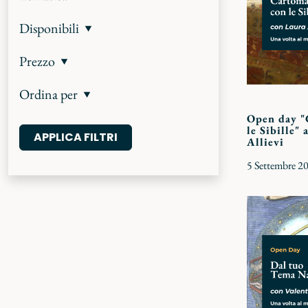
Disponibili
Prezzo
Ordina per
Open day "
le Sibille" 
Allievi
5 Settembre 2