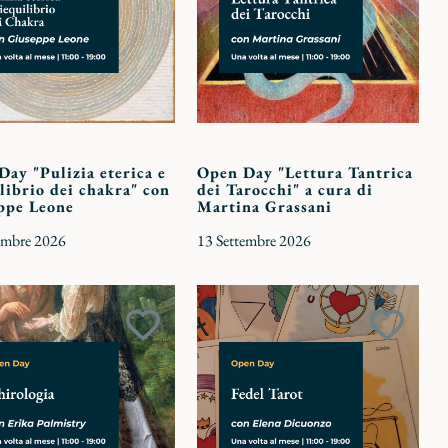
ay "Pulizia eterica e
Open Day "Lettura Tantrica
librio dei chakra" con
dei Tarocchi" a cura di
ppe Leone
Martina Grassani
embre 2026
13 Settembre 2026
Aggiungi
Aggiun
ai
ai
preferiti
preferit