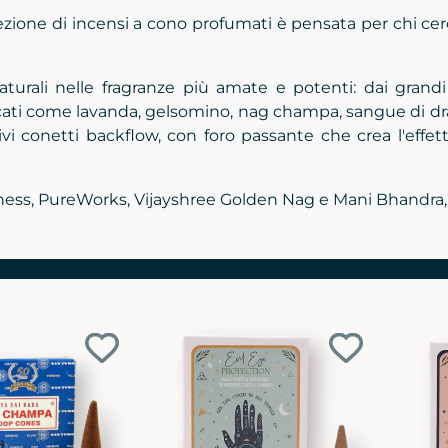
ezione di incensi a cono profumati è pensata per chi cer
turali nelle fragranze più amate e potenti: dai grandi 
cercati come lavanda, gelsomino, nag champa, sangue di dr
vi conetti backflow, con foro passante che crea l'effett
ss, PureWorks, Vijayshree Golden Nag e Mani Bhandra, con
Aggiungi
Aggiungi
ai
ai
preferiti
preferiti