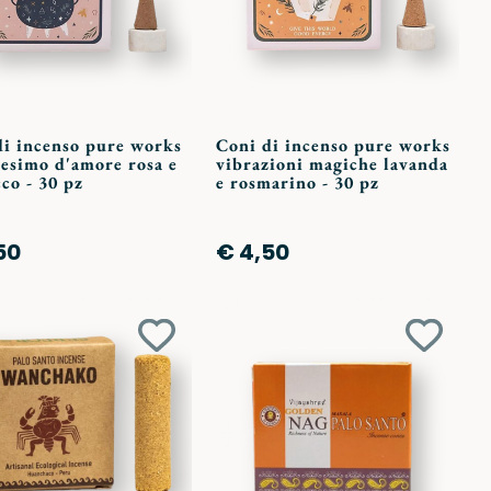
di incenso pure works
Coni di incenso pure works
tesimo d'amore rosa e
vibrazioni magiche lavanda
co - 30 pz
e rosmarino - 30 pz
50
€ 4,50
Aggiungi
Aggiun
ai
ai
preferiti
preferit