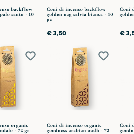
censo backflow
Coni di incenso backflow
Coni 
palo santo - 10
golden nag salvia bianca - 10
golde
pz
€ 3,50
€ 3,
Aggiungi
Aggiungi
ai
ai
preferiti
preferiti
enso organic
Coni di incenso organic
Coni d
ndalo - 72 gr
goodness arabian oudh - 72
goodne