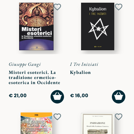
Aggiungi
Aggiu
ai
ai
preferiti
preferi
Giuseppe Gangi
I Tre Iniziati
Misteri esoterici. La
Kybalion
tradizione ermetico-
esoterica in Occidente
AGGIUNGI
AGGI
€ 21,00
€ 16,00
AL
AL
CARRELLO
CARR
Aggiungi
Aggiu
ai
ai