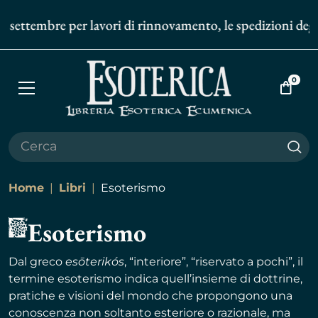
bre per lavori di rinnovamento, le spedizioni degli ordini o
0
Apri
Vai
menù
al
carrell
Cer
Home
Libri
Esoterismo
Esoterismo
Dal greco
esōterikós
, “interiore”, “riservato a pochi”, il
termine esoterismo indica quell’insieme di dottrine,
pratiche e visioni del mondo che propongono una
conoscenza non soltanto esteriore o razionale, ma