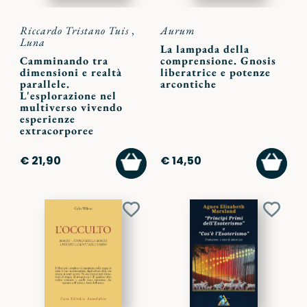
Riccardo Tristano Tuis
,
Aurum
Luna
La lampada della
Camminando tra
comprensione. Gnosis
dimensioni e realtà
liberatrice e potenze
parallele.
arcontiche
L'esplorazione nel
multiverso vivendo
esperienze
extracorporee
AGGIUNGI
AGGI
€ 21,90
€ 14,50
AL
AL
CARRELLO
CARR
Aggiungi
Aggiu
ai
ai
preferiti
preferi