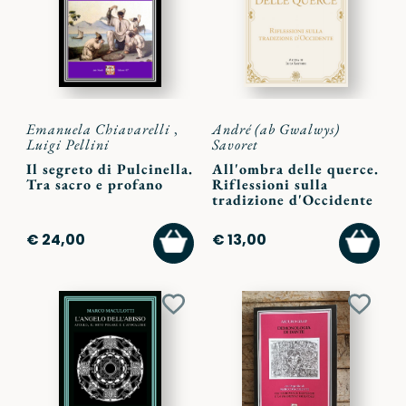
preferiti
preferi
Emanuela Chiavarelli
,
André (ab Gwalwys)
Luigi Pellini
Savoret
Il segreto di Pulcinella.
All'ombra delle querce.
Tra sacro e profano
Riflessioni sulla
tradizione d'Occidente
AGGIUNGI
AGGI
€ 24,00
€ 13,00
AL
AL
CARRELLO
CARR
Aggiungi
Aggiu
ai
ai
preferiti
preferi