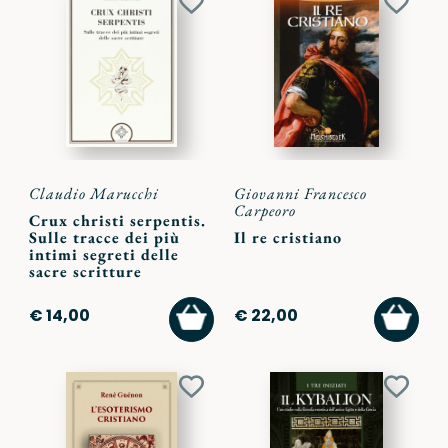
Aggiungi
Aggiu
ai
ai
preferiti
preferi
Claudio Marucchi
Giovanni Francesco
Carpeoro
Crux christi serpentis.
Sulle tracce dei più
Il re cristiano
intimi segreti delle
sacre scritture
AGGIUNGI
AGGI
€ 14,00
€ 22,00
AL
AL
CARRELLO
CARR
Aggiungi
Aggiu
ai
ai
preferiti
preferi