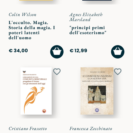
Colin Wilson
Agnes Elizabeth
Marsland
L'occulto. Magia.
Storia della magia. I
"principi primi
poteri latenti
dell'esoterismo"
dell'uomo
AGGIUNGI
AGGI
€ 34,00
€ 12,99
AL
AL
CARRELLO
CARR
Aggiungi
Aggiu
ai
ai
preferiti
preferi
Cristiano Frassetto
Francesca Zecchinato