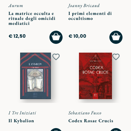
Aurum
Joanny Bricaud
La matrice occulta e
I primi elementi di
rituale degli omicidi
occultismo
mediatici
AGGIUNGI
AGGI
€ 12,50
€ 10,00
AL
AL
CARRELLO
CARR
Aggiungi
Aggiu
ai
ai
preferiti
preferi
I Tre Iniziati
Sebastiano Fusco
Il Kybalion
Codex Rosae Crucis