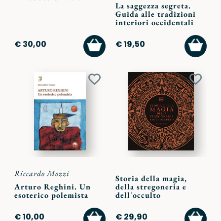
La saggezza segreta.
Guida alle tradizioni
interiori occidentali
AGGIUNGI
AGGI
€ 30,00
€ 19,50
AL
AL
CARRELLO
CARR
Aggiungi
Aggiu
ai
ai
preferiti
preferi
Riccardo Mozzi
Storia della magia,
Arturo Reghini. Un
della stregoneria e
esoterico polemista
dell'occulto
AGGIUNGI
AGGI
€ 10,00
€ 29,90