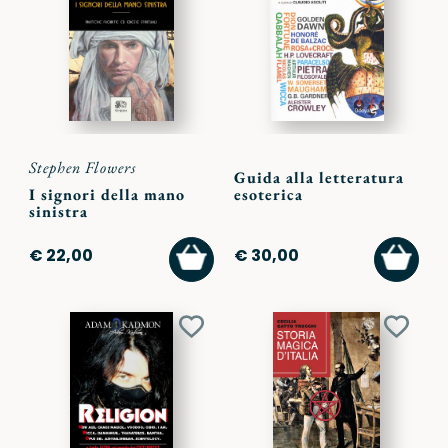
ai
ai
preferiti
preferi
Stephen Flowers
Guida alla letteratura
I signori della mano
esoterica
sinistra
AGGIUNGI
AGGI
€ 22,00
€ 30,00
AL
AL
CARRELLO
CARR
Aggiungi
Aggiu
ai
ai
preferiti
preferi