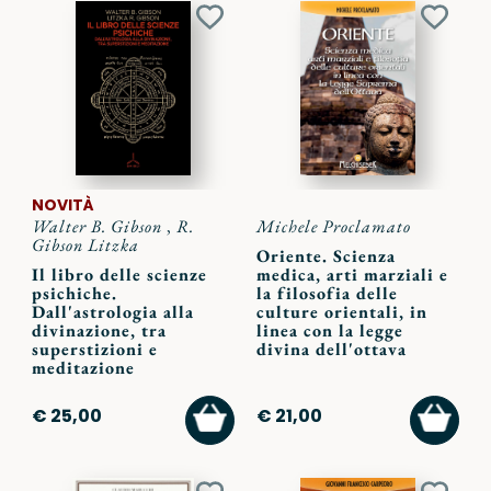
Aggiungi
Aggiu
ai
ai
preferiti
preferi
NOVITÀ
Walter B. Gibson
,
R.
Michele Proclamato
Gibson Litzka
Oriente. Scienza
Il libro delle scienze
medica, arti marziali e
psichiche.
la filosofia delle
Dall'astrologia alla
culture orientali, in
divinazione, tra
linea con la legge
superstizioni e
divina dell'ottava
meditazione
AGGIUNGI
AGGI
€ 25,00
€ 21,00
AL
AL
CARRELLO
CARR