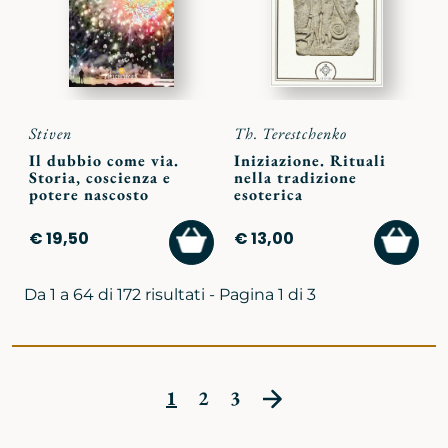
preferiti
preferi
Stiven
Th. Terestchenko
Il dubbio come via.
Iniziazione. Rituali
Storia, coscienza e
nella tradizione
potere nascosto
esoterica
AGGIUNGI
AGGI
€ 19,50
€ 13,00
AL
AL
CARRELLO
CARR
Da 1 a 64 di 172 risultati - Pagina 1 di 3
1
2
3