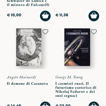
Schwaller de Lubicz e
il mistero di Fulcanelli
AGGIUNGI
AGGI
€ 10,00
€ 11,36
AL
AL
CARRELLO
CARR
Aggiungi
Aggiu
ai
ai
preferiti
preferi
Angelo Mainardi
George M. Young
Il demone di Casanova
I cosmisti russi. Il
futurismo esoterico di
Nikolaj Fedorov e dei
suoi seguaci
AGGIUNGI
AGGI
€ 14,46
€ 23,00