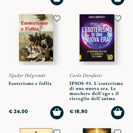
AL
AL
CARRELLO
CARR
Aggiungi
Aggiu
ai
ai
preferiti
preferi
Njadyr Helgrindr
Carlo Dorofatti
Esoterismo e follia
IPSOS-93. L'esoterismo
di una nuova era. Le
maschere dell'ego e il
risveglio dell'anima
AGGIUNGI
AGGI
€ 24,00
€ 18,90
AL
AL
CARRELLO
CARR