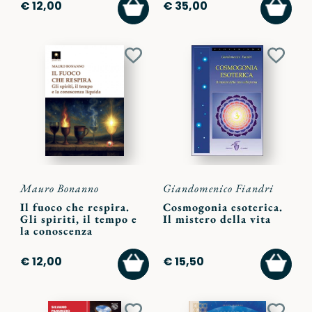
AGGIUNGI
AGGI
€ 12,00
€ 35,00
AL
AL
CARRELLO
CARR
Aggiungi
Aggiu
ai
ai
preferiti
preferi
Mauro Bonanno
Giandomenico Fiandri
Il fuoco che respira.
Cosmogonia esoterica.
Gli spiriti, il tempo e
Il mistero della vita
la conoscenza
AGGIUNGI
AGGI
€ 12,00
€ 15,50
AL
AL
CARRELLO
CARR