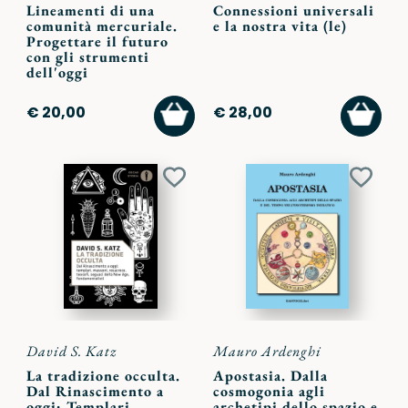
Lineamenti di una
Connessioni universali
comunità mercuriale.
e la nostra vita (le)
Progettare il futuro
con gli strumenti
dell'oggi
AGGIUNGI
AGGI
€ 20,00
€ 28,00
AL
AL
CARRELLO
CARR
Aggiungi
Aggiu
ai
ai
preferiti
preferi
David S. Katz
Mauro Ardenghi
La tradizione occulta.
Apostasia. Dalla
Dal Rinascimento a
cosmogonia agli
oggi: Templari,
archetipi dello spazio e