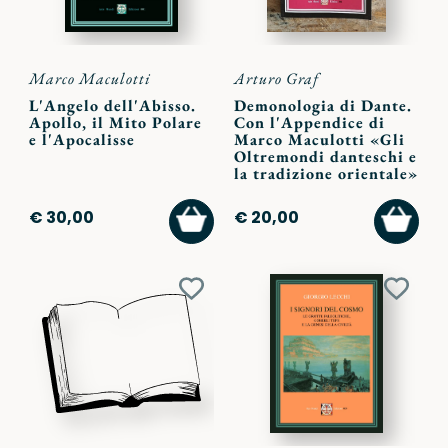
Marco Maculotti
Arturo Graf
L'Angelo dell'Abisso.
Demonologia di Dante.
Apollo, il Mito Polare
Con l'Appendice di
e l'Apocalisse
Marco Maculotti «Gli
Oltremondi danteschi e
la tradizione orientale»
AGGIUNGI
AGGI
€ 30,00
€ 20,00
AL
AL
CARRELLO
CARR
Aggiungi
Aggiu
ai
ai
preferiti
preferi