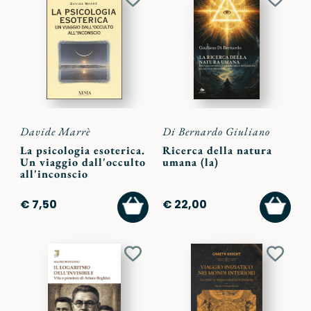
Aggiungi
Aggiu
ai
ai
preferiti
preferi
Davide Marrè
Di Bernardo Giuliano
La psicologia esoterica.
Ricerca della natura
Un viaggio dall'occulto
umana (la)
all'inconscio
AGGIUNGI
AGGI
€ 7,50
€ 22,00
AL
AL
CARRELLO
CARR
Aggiungi
Aggiu
ai
ai
preferiti
preferi