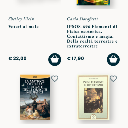
Shelley Klein
Carlo Dorofatti
Votati al male
IPSOS-696 Elementi di
Fisica esoterica.
Contattismo e magia.
Della realtà terrestre e
extraterrestre
AGGIUNGI
AGGI
€ 22,00
€ 17,90
AL
AL
CARRELLO
CARR
Aggiungi
Aggiu
ai
ai
preferiti
preferi