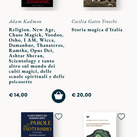
Adam Kadmon
Cecilia Gatto Trocchi
Religion. New Age,
Storia magica d'Italia
Chaos Magick, Voodoo,
Osho, I AM, Wicca,
Damanhur, Thanateros,
Ramtha, Opus Dei,
Ashtar Sheran,
Scientology e tanto
altro sul mondo dei
culti magici, delle
scuole spirituali e delle
psicosette
AGGIUNGI
€ 14,00
€ 20,00
AL
CARRELLO
Aggiungi
Aggiu
ai
ai
preferiti
preferi