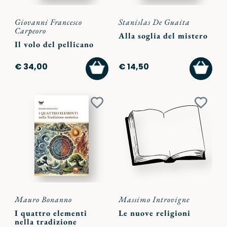
Giovanni Francesco
Stanislas De Guaita
Carpeoro
Alla soglia del mistero
Il volo del pellicano
AGGIUNGI
AGGI
€ 34,00
€ 14,50
AL
AL
CARRELLO
CARR
Aggiungi
Aggiu
ai
ai
preferiti
preferi
Mauro Bonanno
Massimo Introvigne
I quattro elementi
Le nuove religioni
nella tradizione