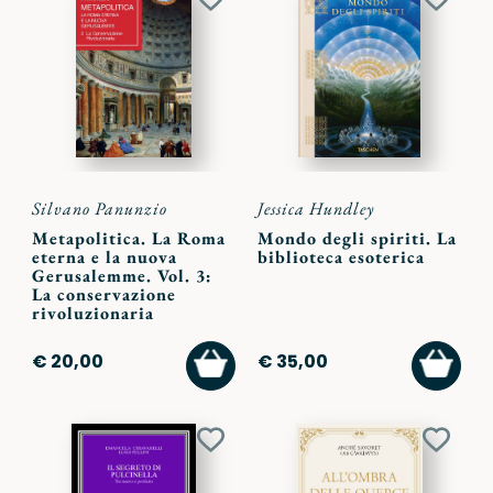
Aggiungi
Aggiu
ai
ai
preferiti
preferi
Silvano Panunzio
Jessica Hundley
Metapolitica. La Roma
Mondo degli spiriti. La
eterna e la nuova
biblioteca esoterica
Gerusalemme. Vol. 3:
La conservazione
rivoluzionaria
AGGIUNGI
AGGI
€ 20,00
€ 35,00
AL
AL
CARRELLO
CARR
Aggiungi
Aggiu
ai
ai