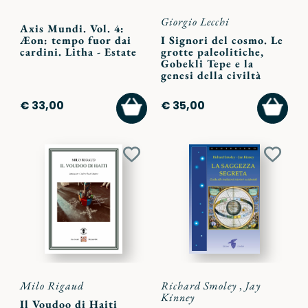
Giorgio Lecchi
Axis Mundi. Vol. 4:
Æon: tempo fuor dai
I Signori del cosmo. Le
cardini. Litha - Estate
grotte paleolitiche,
Gobekli Tepe e la
genesi della civiltà
AGGIUNGI
AGGI
€ 33,00
€ 35,00
AL
AL
CARRELLO
CARR
Aggiungi
Aggiu
ai
ai
preferiti
preferi
Milo Rigaud
Richard Smoley
,
Jay
Kinney
Il Voudoo di Haiti