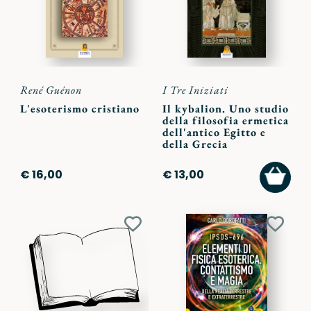
René Guénon
I Tre Iniziati
L'esoterismo cristiano
Il kybalion. Uno studio
della filosofia ermetica
dell'antico Egitto e
della Grecia
AGGI
€ 16,00
€ 13,00
AL
CARR
Aggiungi
Aggiu
ai
ai
preferiti
preferi