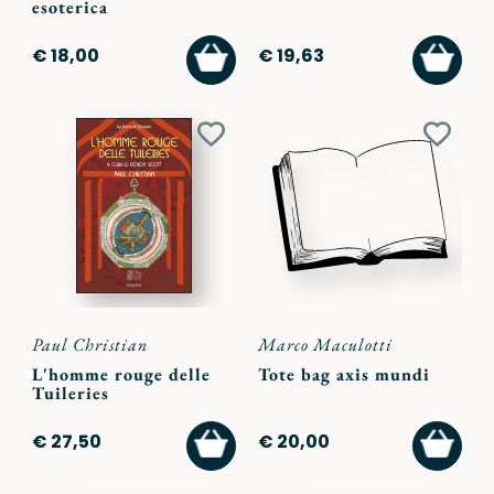
esoterica
AGGIUNGI
AGGI
€ 18,00
€ 19,63
AL
AL
CARRELLO
CARR
Aggiungi
Aggiu
ai
ai
preferiti
preferi
Paul Christian
Marco Maculotti
L'homme rouge delle
Tote bag axis mundi
Tuileries
AGGIUNGI
AGGI
€ 27,50
€ 20,00
AL
AL
CARRELLO
CARR