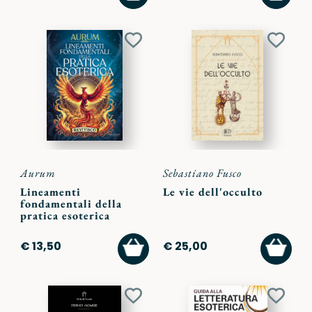
CARRELLO
CARR
Aggiungi
Aggiu
ai
ai
preferiti
preferi
Aurum
Sebastiano Fusco
Lineamenti
Le vie dell'occulto
fondamentali della
pratica esoterica
AGGIUNGI
AGGI
€ 13,50
€ 25,00
AL
AL
CARRELLO
CARR
Aggiungi
Aggiu