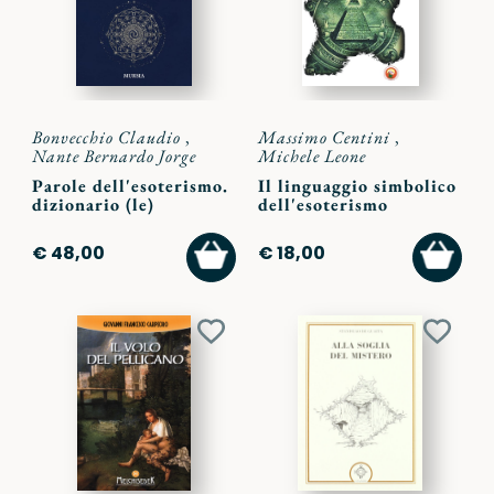
Bonvecchio Claudio
,
Massimo Centini
,
Nante Bernardo Jorge
Michele Leone
Parole dell'esoterismo.
Il linguaggio simbolico
dizionario (le)
dell'esoterismo
AGGIUNGI
AGGI
€ 48,00
€ 18,00
AL
AL
CARRELLO
CARR
Aggiungi
Aggiu
ai
ai
preferiti
preferi