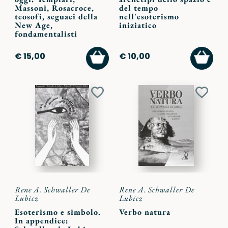
Massoni, Rosacroce,
del tempo
teosofi, seguaci della
nell'esoterismo
New Age,
iniziatico
fondamentalisti
AGGIUNGI
AGGI
€ 15,00
€ 10,00
AL
AL
CARRELLO
CARR
Aggiungi
Aggiu
ai
ai
preferiti
preferi
Rene A. Schwaller De
Rene A. Schwaller De
Lubicz
Lubicz
Esoterismo e simbolo.
Verbo natura
In appendice: