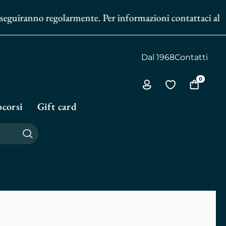
uiranno regolarmente. Per informazioni contattaci al
351 60
Dal 1968
Contatti
0
Via
Vai
Vai
all'area
alla
al
corsi
Gift card
personale
biblioteca
carrello
personale
Cerca