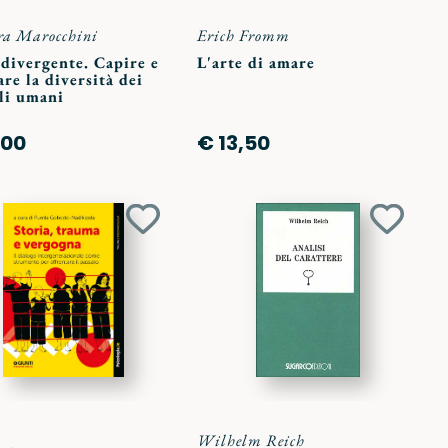
ra Marocchini
Erich Fromm
divergente. Capire e
L'arte di amare
are la diversità dei
li umani
,00
€ 13,50
Aggiungi
Aggiun
ai
ai
preferiti
preferit
Wilhelm Reich