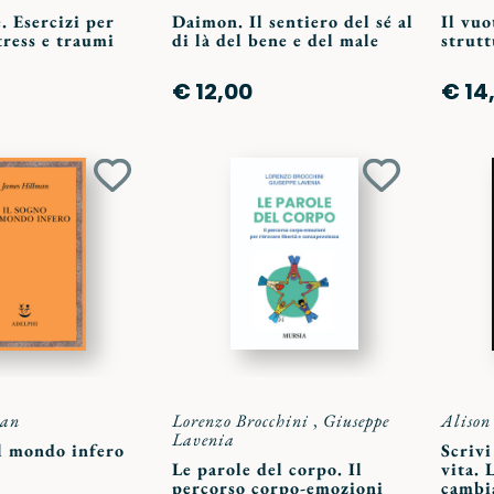
 Esercizi per
Daimon. Il sentiero del sé al
Il vuo
stress e traumi
di là del bene e del male
strutt
€ 12,00
€ 14
Aggiungi
Aggiungi
ai
ai
preferiti
preferiti
man
Lorenzo Brocchini
,
Giuseppe
Alison
Lavenia
il mondo infero
Scrivi
Le parole del corpo. Il
vita. 
percorso corpo-emozioni
cambi