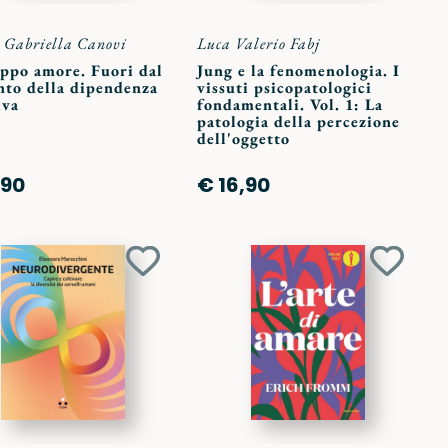
Gabriella Canovi
Luca Valerio Fabj
oppo amore. Fuori dal
Jung e la fenomenologia. I
nto della dipendenza
vissuti psicopatologici
iva
fondamentali. Vol. 1: La
patologia della percezione
dell'oggetto
,90
€ 16,90
Aggiungi
Aggiun
ai
ai
preferiti
preferit