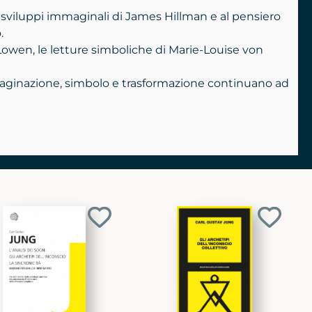
i sviluppi immaginali di James Hillman e al pensiero
.
Lowen, le letture simboliche di Marie-Louise von
immaginazione, simbolo e trasformazione continuano ad
Aggiungi
Aggiun
ai
ai
preferiti
preferit