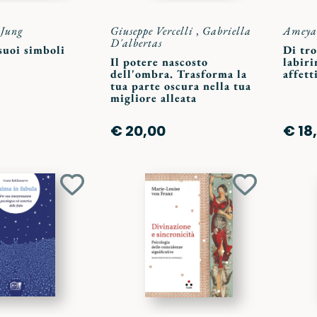
 Jung
Giuseppe Vercelli
,
Gabriella
Ameya 
D'albertas
suoi simboli
Di tr
Il potere nascosto
labiri
dell'ombra. Trasforma la
affett
tua parte oscura nella tua
migliore alleata
€ 20,00
€ 18
Aggiungi
Aggiungi
ai
ai
preferiti
preferiti