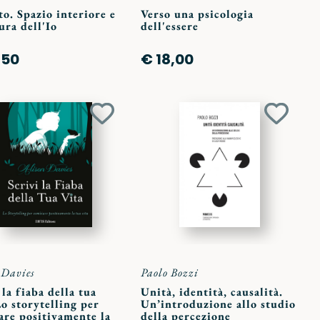
to. Spazio interiore e
Verso una psicologia
ura dell'Io
dell'essere
,50
€ 18,00
Aggiungi
Aggiun
ai
ai
preferiti
preferit
 Davies
Paolo Bozzi
 la fiaba della tua
Unità, identità, causalità.
Lo storytelling per
Un’introduzione allo studio
are positivamente la
della percezione