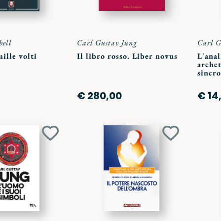
bell
Carl Gustav Jung
Carl G
mille volti
Il libro rosso. Liber novus
L'anal
archet
sincro
€ 280,00
€ 14
Aggiungi
Aggiungi
ai
ai
preferiti
preferiti