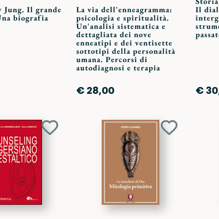
Storia
 Jung. Il grande
La via dell'enneagramma:
Il dia
Una biografia
psicologia e spiritualità.
inter
Un'analisi sistematica e
strume
dettagliata dei nove
passat
enneatipi e dei ventisette
sottotipi della personalità
umana. Percorsi di
autodiagnosi e terapia
€ 28,00
€ 30
Aggiungi
Aggiungi
ai
ai
preferiti
preferiti