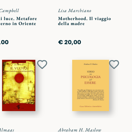
 Campbell
Lisa Marchiano
i luce. Metafore
Motherhood. Il viaggio
terno in Oriente
della madre
,00
€ 20,00
Aggiungi
Aggiun
ai
ai
preferiti
preferit
Almaas
Abraham H. Maslow