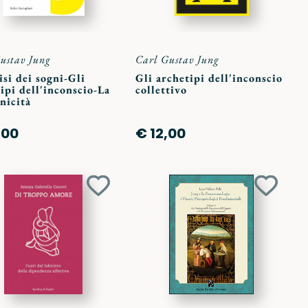
ustav Jung
Carl Gustav Jung
isi dei sogni-Gli
Gli archetipi dell'inconscio
ipi dell'inconscio-La
collettivo
nicità
,00
€ 12,00
Aggiungi
Aggiun
ai
ai
preferiti
preferit