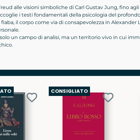
reud alle visioni simboliche di Carl Gustav Jung, fino agl
coglie i testi fondamentali della psicologia del profondo
fiaba, il corpo come via di consapevolezza in Alexander 
ersonale.
 solo un campo di analisi, ma un territorio vivo in cui 
chico.
IATO
CONSIGLIATO
Aggiungi
Aggiungi
ai
ai
preferiti
preferiti