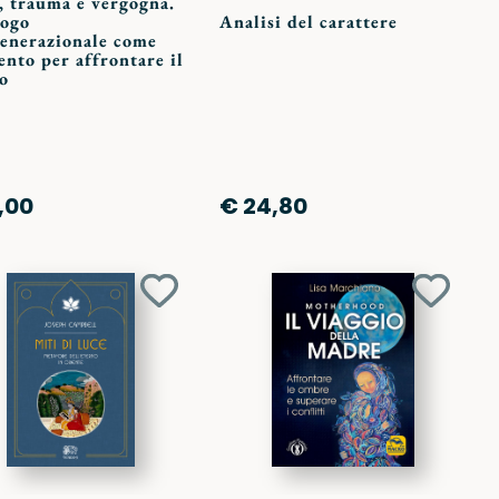
, trauma e vergogna.
logo
Analisi del carattere
generazionale come
nto per affrontare il
o
,00
€ 24,80
Aggiungi
Aggiun
ai
ai
preferiti
preferit