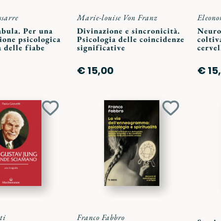
sarre
Marie-louise Von Franz
Eleono
abula. Per una
Divinazione e sincronicità.
Neuro
ione psicologica
Psicologia delle coincidenze
coltiv
a delle fiabe
significative
cervel
€ 15,00
€ 15
Aggiungi
Aggiungi
ai
ai
preferiti
preferiti
ti
Franco Fabbro