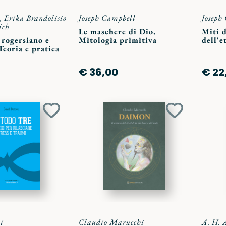
,
Erika Brandolisio
Joseph Campbell
Joseph
ich
Le maschere di Dio.
Miti d
 rogersiano e
Mitologia primitiva
dell'e
Teoria e pratica
€ 36,00
€ 22
Aggiungi
Aggiungi
ai
ai
preferiti
preferiti
i
Claudio Marucchi
A. H. 