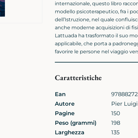
internazionale, questo libro racco
modello psicoterapeutico, fra i poch
dell’Istruzione, nel quale conflui
anche moderne acquisizioni di fisic
Lattuada ha trasformato il suo m
applicabile, che porta a padroneggi
favorire le persone nel viaggio vers
Caratteristiche
Ean
97888272
Autore
Pier Luig
Pagine
150
Peso (grammi)
198
Larghezza
135