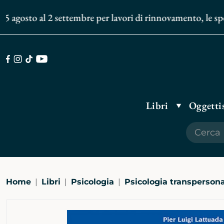
agosto al 2 settembre per lavori di rinnovamento, le spediz
Facebook
Instagram
TikTok
Youtube
Libri
Oggettis
Home
Libri
Psicologia
Psicologia transperson
Ingrandisci
immagine