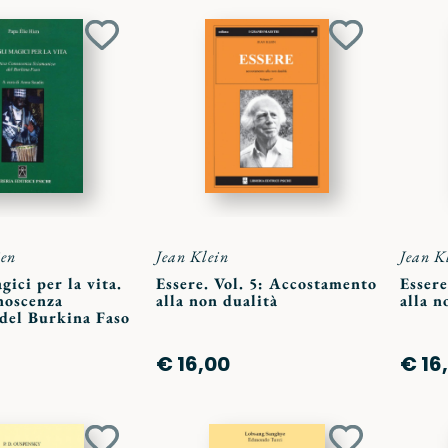
Aggiungi
Aggiungi
ai
ai
preferiti
preferiti
ien
Jean Klein
Jean K
gici per la vita.
Essere. Vol. 5: Accostamento
Essere
noscenza
alla non dualità
alla n
 del Burkina Faso
€ 16,00
€ 16