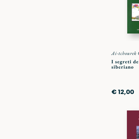
Ai-tchourek
I segreti d
siberiano
€ 12,00