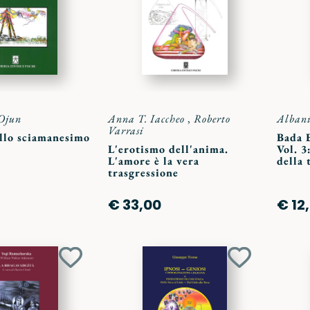
preferiti
preferiti
 Ojun
Anna T. Iaccheo
,
Roberto
Albani
Varrasi
ello sciamanesimo
Bada B
L'erotismo dell'anima.
Vol. 3
L'amore è la vera
della 
trasgressione
€ 33,00
€ 12
Aggiungi
Aggiungi
ai
ai
preferiti
preferiti