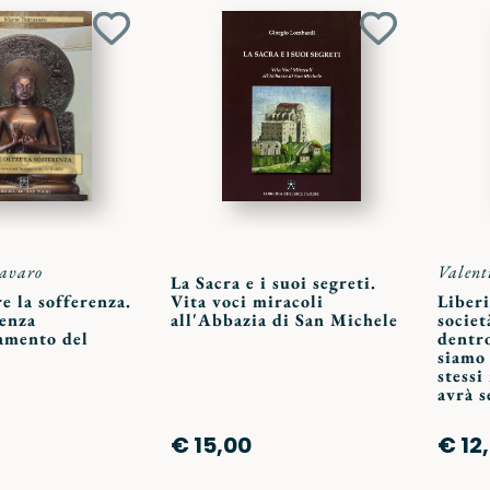
Aggiungi
Aggiungi
ai
ai
preferiti
preferiti
avaro
Valent
La Sacra e i suoi segreti.
e la sofferenza.
Vita voci miracoli
Liberi
senza
all'Abbazia di San Michele
societ
namento del
dentr
siamo 
stessi
avrà s
€ 15,00
€ 12