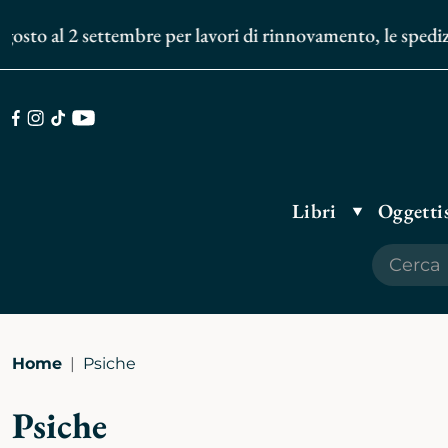
al 2 settembre per lavori di rinnovamento, le spedizioni de
Facebook
Instagram
TikTok
Youtube
Libri
Oggettis
Home
Psiche
Psiche