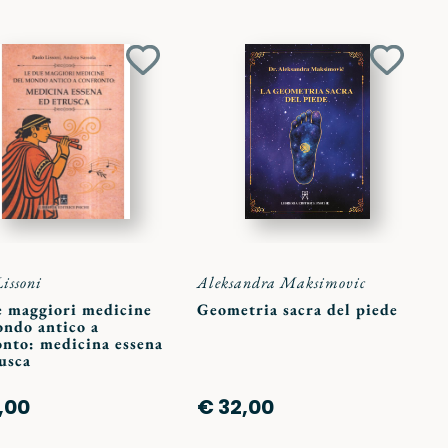
Aggiungi
Aggiun
ai
ai
preferiti
preferit
Lissoni
Aleksandra Maksimovic
e maggiori medicine
Geometria sacra del piede
ondo antico a
onto: medicina essena
usca
,00
€ 32,00