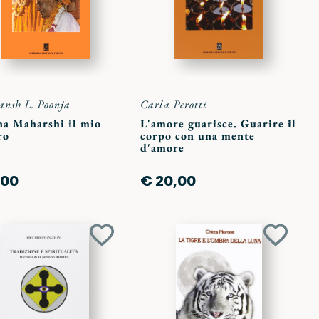
nsh L. Poonja
Carla Perotti
a Maharshi il mio
L'amore guarisce. Guarire il
ro
corpo con una mente
d'amore
,00
€ 20,00
Aggiungi
Aggiun
ai
ai
preferiti
preferit