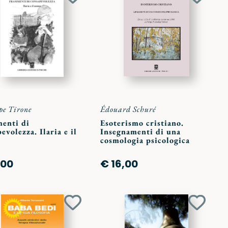
Aggiungi
Aggiun
ai
ai
preferiti
preferit
pe Tirone
Édouard Schuré
enti di
Esoterismo cristiano.
evolezza. Ilaria e il
Insegnamenti di una
cosmologia psicologica
,00
€ 16,00
Aggiungi
Aggiun
ai
ai