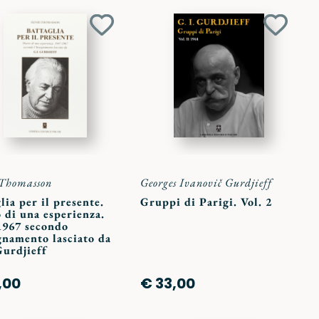
Aggiungi
Aggiun
ai
ai
preferiti
preferit
 Thomasson
Georges Ivanovič Gurdjieff
lia per il presente.
Gruppi di Parigi. Vol. 2
 di una esperienza.
1967 secondo
gnamento lasciato da
Gurdjieff
,00
€ 33,00