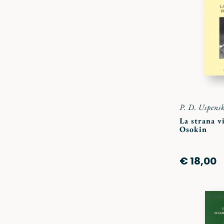
P. D. Uspensk
La strana v
Osokin
€ 18,00