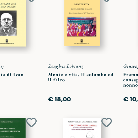
Aggiungi
Aggiungi
ai
ai
preferiti
preferiti
ij
Sanghye Lobsang
Giusep
ita di Ivan
Mente e vita. Il colombo ed
Framm
il falco
consap
nonno
€ 18,00
€ 10
Aggiungi
Aggiungi
ai
ai