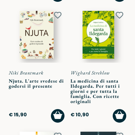
CARRELLO
CARR
Aggiungi
Aggiu
ai
ai
preferiti
preferi
Niki Brantmark
Wighard Strehlow
Njuta. L'arte svedese di
La medicina di santa
godersi il presente
Ildegarda. Per tutti i
giorni e per tutta la
famiglia. Con ricette
originali
AGGIUNGI
AGGI
€ 15,90
€ 10,90
AL
AL
CARRELLO
CARR