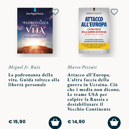
Aggiungi
Aggiu
ai
ai
preferiti
preferi
Miguel Jr. Ruiz
Marco Pizzuti
La padronanza della
Attacco all'Europa.
vita. Guida tolteca alla
L'altra faccia della
libertà personale
guerra in Ucraina. Ciò
che i media non dicono.
Le trame USA per
colpire la Russia e
destabilizzare il
Vecchio Continente
AGGIUNGI
AGGI
€ 15,90
€ 14,90
AL
AL