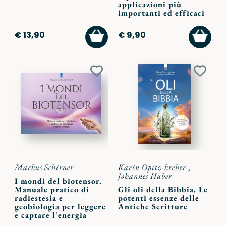
applicazioni più
importanti ed efficaci
AGGIUNGI
AGGI
€ 13,90
€ 9,90
AL
AL
CARRELLO
CARR
Aggiungi
Aggiu
ai
ai
preferiti
preferi
Markus Schirner
Karin Opitz-kreher
,
Johannes Huber
I mondi del biotensor.
Manuale pratico di
Gli oli della Bibbia. Le
radiestesia e
potenti essenze delle
geobiologia per leggere
Antiche Scritture
e captare l'energia