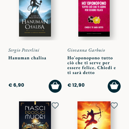
ai
ai
preferiti
preferi
Sergio Peterlini
Giovanna Garbuio
Hanuman chalisa
Ho'oponopono tutto
ciò che ti serve per
essere felice. Chiedi e
ti sarà detto
AGGIUNGI
AGGI
€ 6,90
€ 12,90
AL
AL
CARRELLO
CARR
Aggiungi
Aggiu
ai
ai
preferiti
preferi