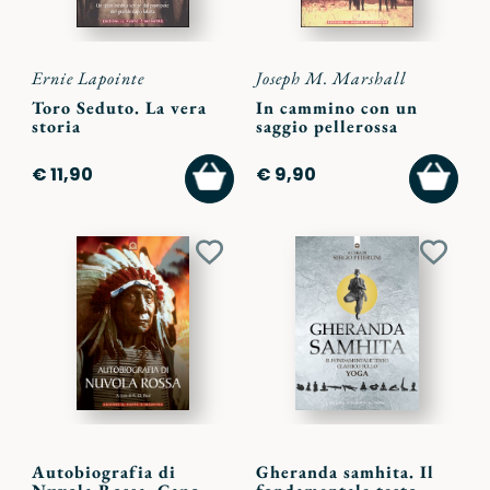
Ernie Lapointe
Joseph M. Marshall
Toro Seduto. La vera
In cammino con un
storia
saggio pellerossa
AGGIUNGI
AGGI
€ 11,90
€ 9,90
AL
AL
CARRELLO
CARR
Aggiungi
Aggiu
ai
ai
preferiti
preferi
Autobiografia di
Gheranda samhita. Il