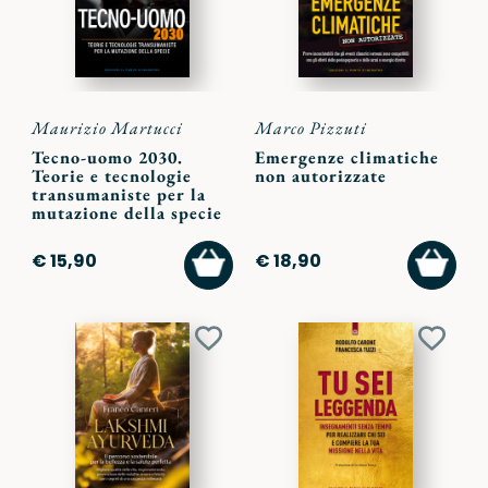
Maurizio Martucci
Marco Pizzuti
Tecno-uomo 2030.
Emergenze climatiche
Teorie e tecnologie
non autorizzate
transumaniste per la
mutazione della specie
AGGIUNGI
AGGI
€ 15,90
€ 18,90
AL
AL
CARRELLO
CARR
Aggiungi
Aggiu
ai
ai
preferiti
preferi