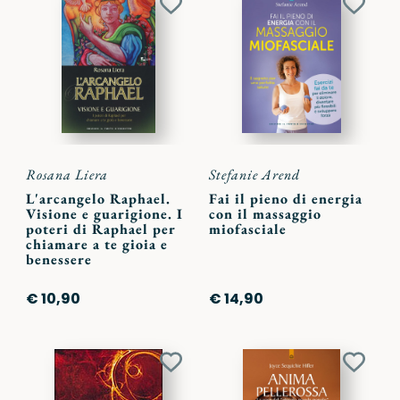
Aggiungi
Aggiu
ai
ai
preferiti
preferi
Rosana Liera
Stefanie Arend
L'arcangelo Raphael.
Fai il pieno di energia
Visione e guarigione. I
con il massaggio
poteri di Raphael per
miofasciale
chiamare a te gioia e
benessere
€ 10,90
€ 14,90
Aggiungi
Aggiu
ai
ai