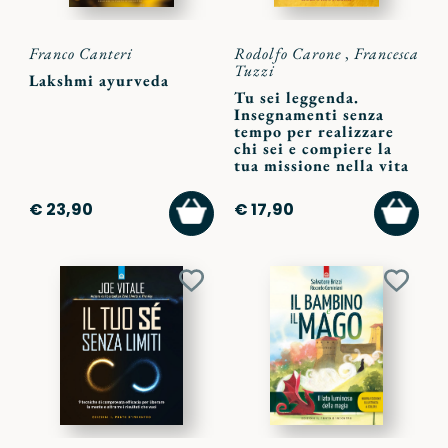
Franco Canteri
Rodolfo Carone
,
Francesca
Tuzzi
Lakshmi ayurveda
Tu sei leggenda.
Insegnamenti senza
tempo per realizzare
chi sei e compiere la
tua missione nella vita
AGGIUNGI
AGGI
€ 23,90
€ 17,90
AL
AL
CARRELLO
CARR
Aggiungi
Aggiu
ai
ai
preferiti
preferi