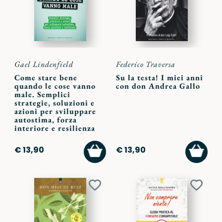
Gael Lindenfield
Federico Traversa
Come stare bene
Su la testa! I miei anni
quando le cose vanno
con don Andrea Gallo
male. Semplici
strategie, soluzioni e
azioni per sviluppare
autostima, forza
interiore e resilienza
AGGIUNGI
AGGI
€ 13,90
€ 13,90
AL
AL
CARRELLO
CARR
Aggiungi
Aggiu
ai
ai
preferiti
preferi