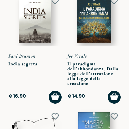
Aggiungi
Aggiu
ai
ai
preferiti
preferi
Paul Brunton
Joe Vitale
India segreta
Il paradigma
dell'abbondanza. Dalla
legge dell'attrazione
alla legge della
creazione
AGGIUNGI
AGGI
€ 16,90
€ 14,90
AL
AL
CARRELLO
CARR
Aggiungi
Aggiu
ai
ai