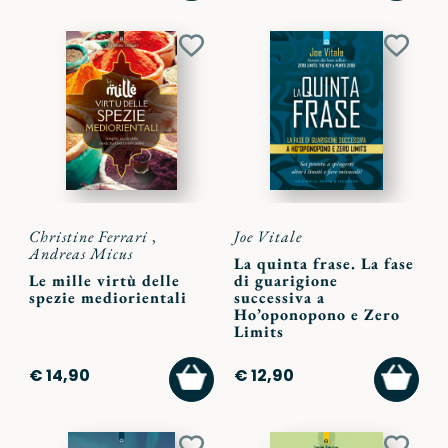
CARRELLO
CARR
Aggiungi
Aggiu
ai
ai
preferiti
preferi
Christine Ferrari
,
Joe Vitale
Andreas Micus
La quinta frase. La fase
Le mille virtù delle
di guarigione
spezie mediorientali
successiva a
Ho’oponopono e Zero
Limits
AGGIUNGI
AGGI
€ 14,90
€ 12,90
AL
AL
CARRELLO
CARR