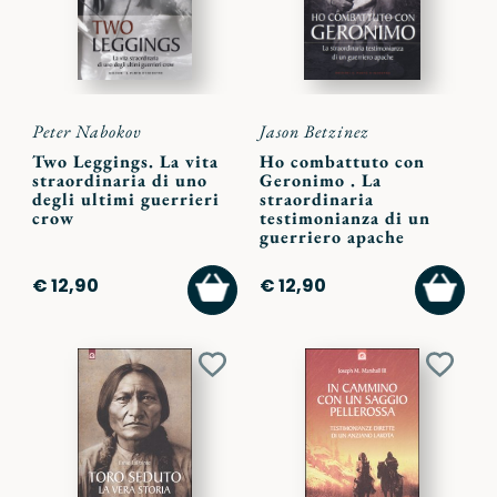
Peter Nabokov
Jason Betzinez
Two Leggings. La vita
Ho combattuto con
straordinaria di uno
Geronimo . La
degli ultimi guerrieri
straordinaria
crow
testimonianza di un
guerriero apache
AGGIUNGI
AGGI
€ 12,90
€ 12,90
AL
AL
CARRELLO
CARR
Aggiungi
Aggiu
ai
ai
preferiti
preferi