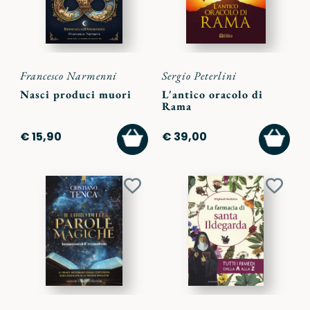
Francesco Narmenni
Sergio Peterlini
Nasci produci muori
L'antico oracolo di
Rama
AGGIUNGI
AGGI
€ 15,90
€ 39,00
AL
AL
CARRELLO
CARR
Aggiungi
Aggiu
ai
ai
preferiti
preferi