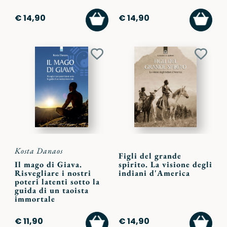
AGGIUNGI
AGGI
€ 14,90
€ 14,90
AL
AL
CARRELLO
CARR
Aggiungi
Aggiu
ai
ai
preferiti
preferi
Kosta Danaos
Figli del grande
Il mago di Giava.
spirito. La visione degli
Risvegliare i nostri
indiani d'America
poteri latenti sotto la
guida di un taoista
immortale
AGGIUNGI
AGGI
€ 11,90
€ 14,90
AL
AL