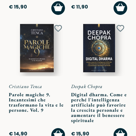
AGGIUNGI
AGGI
€ 15,90
€ 11,90
AL
AL
CARRELLO
CARR
Aggiungi
Aggiu
ai
ai
preferiti
preferi
Cristiano Tenca
Deepak Chopra
Parole magiche 9.
Digital dharma. Come e
Incantesimi che
perché l'intelligenza
trasformano la vita e le
artificiale può favorire
persone. Vol. 9
la crescita personale e
aumentare il benessere
spirituale
AGGIUNGI
AGGI
€ 14,90
€ 15,90