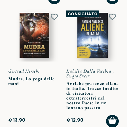
CARRELLO
CARR
CONSIGLIATO
Aggiungi
Aggiu
ai
ai
preferiti
preferi
Gertrud Hirschi
Isabella Dalla Vecchia
,
Sergio Succu
Mudra. Lo yoga delle
mani
Antiche presenze aliene
in Italia. Tracce inedite
di visitatori
extraterrestri nel
nostro Paese in un
lontano passato
AGGI
€ 13,90
€ 12,90
AL