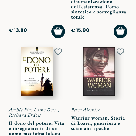
disumanizzazione
dell’esistenza. Uomo
sintetico e sorveglianza
totale
AGGIUNGI
AGGI
€ 13,90
€ 15,90
AL
AL
CARRELLO
CARR
Aggiungi
Aggiu
ai
ai
preferiti
preferi
Archie Fire Lame Deer
,
Peter Aleshire
Richard Erdoes
Warrior woman. Storia
Il dono del potere. Vita
di Lozen, guerriera e
e insegnamenti di un
sciamana apache
uomo-medicina lakota