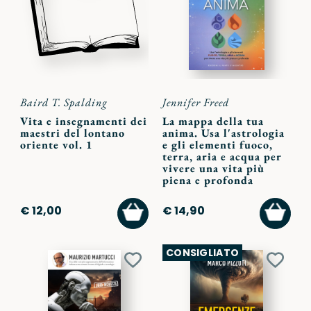
preferiti
preferi
Baird T. Spalding
Jennifer Freed
Vita e insegnamenti dei
La mappa della tua
maestri del lontano
anima. Usa l'astrologia
oriente vol. 1
e gli elementi fuoco,
terra, aria e acqua per
vivere una vita più
piena e profonda
AGGIUNGI
AGGI
€ 12,00
€ 14,90
AL
AL
CARRELLO
CARR
CONSIGLIATO
Aggiungi
Aggiu
ai
ai
preferiti
preferi