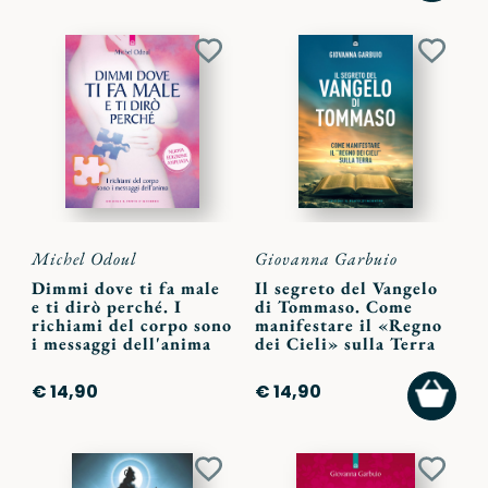
CARR
Aggiungi
Aggiu
ai
ai
preferiti
preferi
Michel Odoul
Giovanna Garbuio
Dimmi dove ti fa male
Il segreto del Vangelo
e ti dirò perché. I
di Tommaso. Come
richiami del corpo sono
manifestare il «Regno
i messaggi dell'anima
dei Cieli» sulla Terra
AGGI
€ 14,90
€ 14,90
AL
CARR
Aggiungi
Aggiu