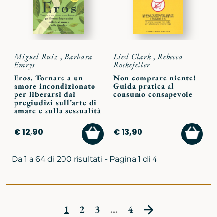
Miguel Ruiz
,
Barbara
Liesl Clark
,
Rebecca
Emrys
Rockefeller
Eros. Tornare a un
Non comprare niente!
amore incondizionato
Guida pratica al
per liberarsi dai
consumo consapevole
pregiudizi sull’arte di
amare e sulla sessualità
AGGIUNGI
AGGI
€ 12,90
€ 13,90
AL
AL
CARRELLO
CARR
Da 1 a 64 di 200 risultati - Pagina 1 di 4
1
2
3
...
4