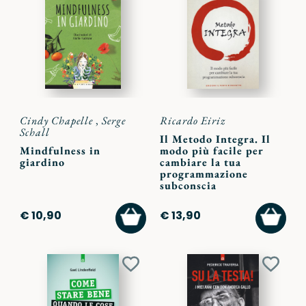
ai
ai
preferiti
preferi
Cindy Chapelle
,
Serge
Ricardo Eiriz
Schall
Il Metodo Integra. Il
Mindfulness in
modo più facile per
giardino
cambiare la tua
programmazione
subconscia
AGGIUNGI
AGGI
€ 10,90
€ 13,90
AL
AL
CARRELLO
CARR
Aggiungi
Aggiu
ai
ai
preferiti
preferi