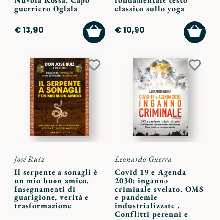
Nuvola Rossa. Capo
fondamentale testo
guerriero Oglala
classico sullo yoga
AGGIUNGI
AGGI
€ 13,90
€ 10,90
AL
AL
CARRELLO
CARR
Aggiungi
Aggiu
ai
ai
preferiti
preferi
José Ruiz
Leonardo Guerra
Il serpente a sonagli è
Covid 19 e Agenda
un mio buon amico.
2030: inganno
Insegnamenti di
criminale svelato. OMS
guarigione, verità e
e pandemie
trasformazione
industrializzate .
Conflitti perenni e