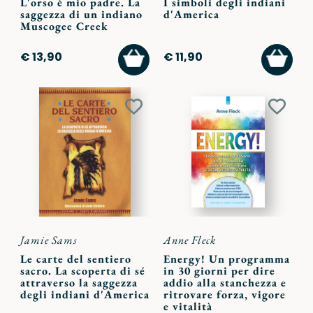
L'orso è mio padre. La
I simboli degli indiani
saggezza di un indiano
d'America
Muscogee Creek
AGGIUNGI
AGGI
€ 13,90
€ 11,90
AL
AL
CARRELLO
CARR
Aggiungi
Aggiu
ai
ai
preferiti
preferi
Jamie Sams
Anne Fleck
Le carte del sentiero
Energy! Un programma
sacro. La scoperta di sé
in 30 giorni per dire
attraverso la saggezza
addio alla stanchezza e
degli indiani d'America
ritrovare forza, vigore
e vitalità