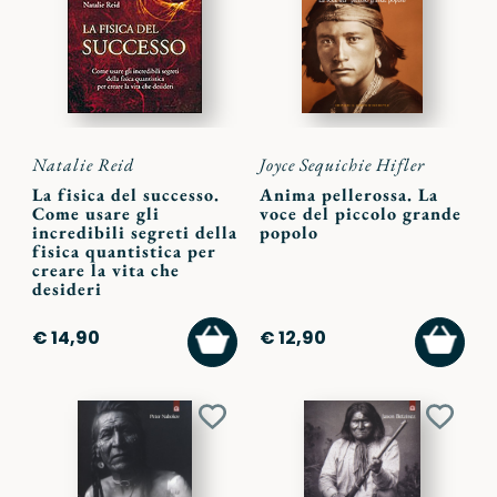
preferiti
preferi
Natalie Reid
Joyce Sequichie Hifler
La fisica del successo.
Anima pellerossa. La
Come usare gli
voce del piccolo grande
incredibili segreti della
popolo
fisica quantistica per
creare la vita che
desideri
AGGIUNGI
AGGI
€ 14,90
€ 12,90
AL
AL
CARRELLO
CARR
Aggiungi
Aggiu
ai
ai
preferiti
preferi