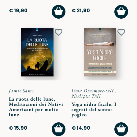
AGGIUNGI
AGGI
€ 19,90
€ 21,90
AL
AL
CARRELLO
CARR
Aggiungi
Aggiu
ai
ai
preferiti
preferi
Jamie Sams
Uma Dinsmore-tuli
,
Nirlipta Tuli
La ruota delle lune.
Meditazioni dei Nativi
Yoga nidra facile. I
Americani per molte
segreti del sonno
lune
yogico
AGGIUNGI
AGGI
€ 15,90
€ 14,90
AL
AL
CARRELLO
CARR