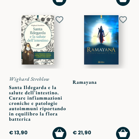
AL
AL
CARRELLO
CARR
Aggiungi
Aggiu
ai
ai
preferiti
preferi
Wighard Strehlow
Ramayana
Santa Ildegarda e la
salute dell'intestino.
Curare infiammazioni
croniche e patologie
autoimmuni riportando
in equilibro la flora
batterica
AGGIUNGI
AGGI
€ 13,90
€ 21,90
AL
AL