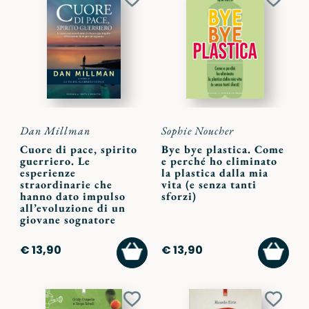
Aggiungi
Aggiu
ai
ai
preferiti
preferi
Dan Millman
Sophie Noucher
Cuore di pace, spirito
Bye bye plastica. Come
guerriero. Le
e perché ho eliminato
esperienze
la plastica dalla mia
straordinarie che
vita (e senza tanti
hanno dato impulso
sforzi)
all’evoluzione di un
giovane sognatore
AGGIUNGI
AGGI
€ 13,90
€ 13,90
AL
AL
CARRELLO
CARR
Aggiungi
Aggiu