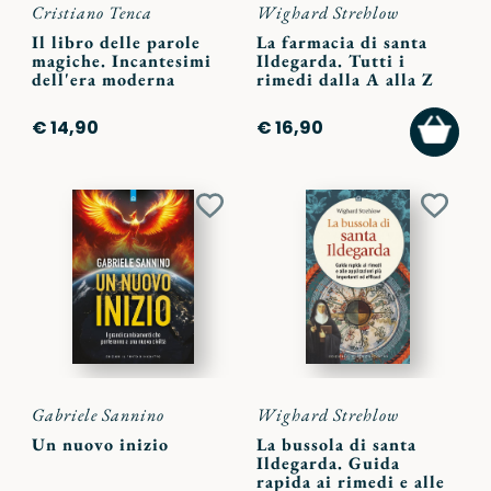
Cristiano Tenca
Wighard Strehlow
Il libro delle parole
La farmacia di santa
magiche. Incantesimi
Ildegarda. Tutti i
dell'era moderna
rimedi dalla A alla Z
AGGI
€ 14,90
€ 16,90
AL
CARR
Aggiungi
Aggiu
ai
ai
preferiti
preferi
Gabriele Sannino
Wighard Strehlow
Un nuovo inizio
La bussola di santa
Ildegarda. Guida
rapida ai rimedi e alle