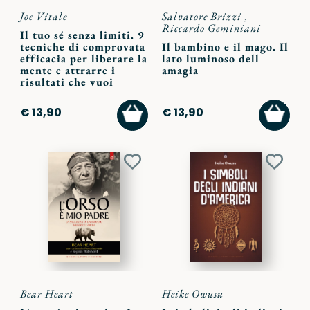
Joe Vitale
Salvatore Brizzi
,
Riccardo Geminiani
Il tuo sé senza limiti. 9
tecniche di comprovata
Il bambino e il mago. Il
efficacia per liberare la
lato luminoso dell
mente e attrarre i
amagia
risultati che vuoi
AGGIUNGI
AGGI
€ 13,90
€ 13,90
AL
AL
CARRELLO
CARR
Aggiungi
Aggiu
ai
ai
preferiti
preferi
Bear Heart
Heike Owusu