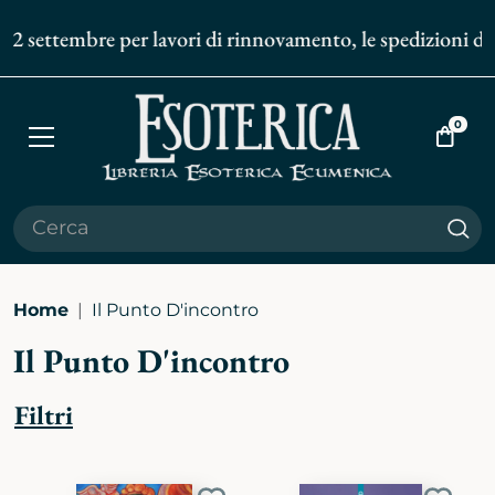
embre per lavori di rinnovamento, le spedizioni degli ordin
0
Apri
Vai
menù
al
carrell
Cer
Home
Il Punto D'incontro
Il Punto D'incontro
Filtri