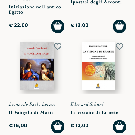
Ipostasi degli Arconti
Iniziazione nell'antico
Egitto
AGGIUNGI
AGGI
€ 22,00
€ 12,00
AL
AL
CARRELLO
CARR
Aggiungi
Aggiu
ai
ai
preferiti
preferi
Leonardo Paolo Lovari
Édouard Schuré
Il Vangelo di Maria
La visione di Ermete
AGGIUNGI
AGGI
€ 16,00
€ 13,00
AL
AL
CARRELLO
CARR