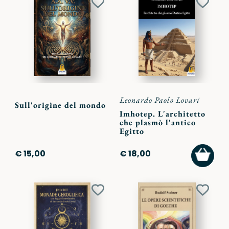
Aggiungi
Aggiu
ai
ai
preferiti
preferi
Leonardo Paolo Lovari
Sull'origine del mondo
Imhotep. L'architetto
che plasmò l'antico
Egitto
AGGI
€ 15,00
€ 18,00
AL
CARR
Aggiungi
Aggiu
ai
ai
preferiti
preferi