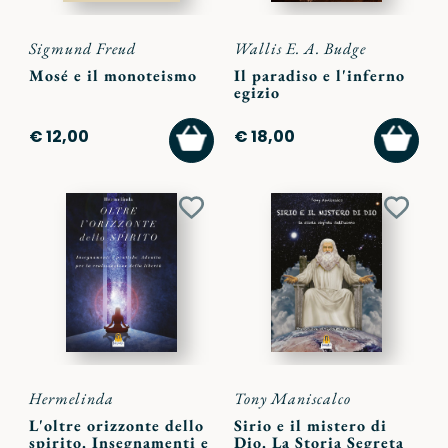
Sigmund Freud
Wallis E. A. Budge
Mosé e il monoteismo
Il paradiso e l'inferno
egizio
AGGIUNGI
AGGI
€ 12,00
€ 18,00
AL
AL
CARRELLO
CARR
Aggiungi
Aggiu
ai
ai
preferiti
preferi
Hermelinda
Tony Maniscalco
L'oltre orizzonte dello
Sirio e il mistero di
spirito. Insegnamenti e
Dio. La Storia Segreta