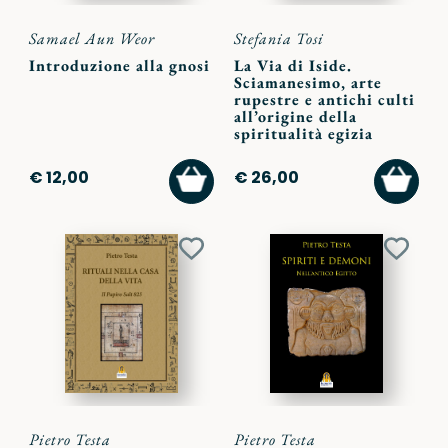
Samael Aun Weor
Stefania Tosi
Introduzione alla gnosi
La Via di Iside.
Sciamanesimo, arte
rupestre e antichi culti
all’origine della
spiritualità egizia
AGGIUNGI
AGGI
€ 12,00
€ 26,00
AL
AL
CARRELLO
CARR
Aggiungi
Aggiu
ai
ai
preferiti
preferi
Pietro Testa
Pietro Testa