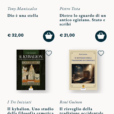
Tony Maniscalco
Pietro Testa
Dio è una stella
Dietro lo sguardo di un
antico egiziano. Stato e
scribi
AGGIUNGI
AGGI
€ 32,00
€ 21,00
AL
AL
CARRELLO
CARR
Aggiungi
Aggiu
ai
ai
preferiti
preferi
I Tre Iniziati
René Guénon
Il kybalion. Uno studio
Il risveglio della
della filosofia ermetica
tradizione occidentale