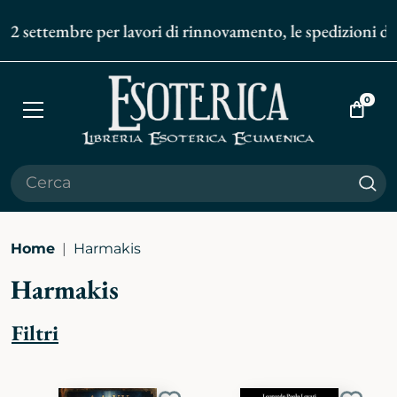
embre per lavori di rinnovamento, le spedizioni degli ordin
0
Apri
Vai
menù
al
carrell
Cer
Home
Harmakis
Harmakis
Filtri