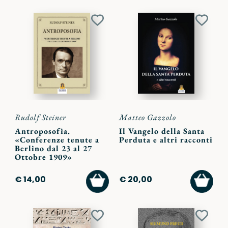
Aggiungi
Aggiu
ai
ai
preferiti
preferi
Rudolf Steiner
Matteo Gazzolo
Antroposofia.
Il Vangelo della Santa
«Conferenze tenute a
Perduta e altri racconti
Berlino dal 23 al 27
Ottobre 1909»
AGGIUNGI
AGGI
€ 14,00
€ 20,00
AL
AL
CARRELLO
CARR
Aggiungi
Aggiu