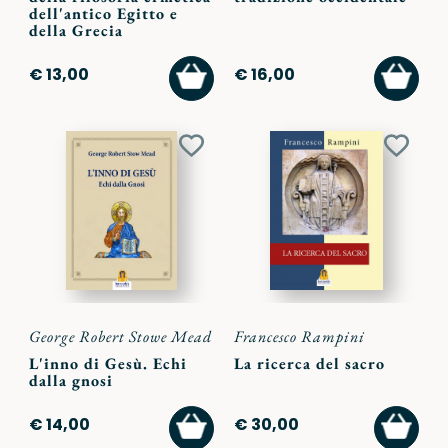
dell'antico Egitto e
della Grecia
AGGIUNGI
AGGI
€ 13,00
€ 16,00
AL
AL
CARRELLO
CARR
Aggiungi
Aggiu
ai
ai
preferiti
preferi
George Robert Stowe Mead
Francesco Rampini
L'inno di Gesù. Echi
La ricerca del sacro
dalla gnosi
AGGIUNGI
AGGI
€ 14,00
€ 30,00
AL
AL