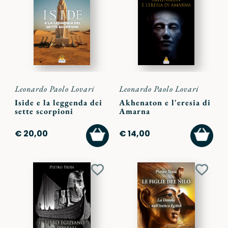
ai
ai
preferiti
preferi
Leonardo Paolo Lovari
Leonardo Paolo Lovari
Iside e la leggenda dei
Akhenaton e l'eresia di
sette scorpioni
Amarna
AGGIUNGI
AGGI
€ 20,00
€ 14,00
AL
AL
CARRELLO
CARR
Aggiungi
Aggiu
ai
ai
preferiti
preferi