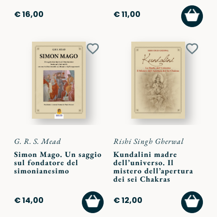
AGGI
€ 16,00
€ 11,00
AL
CARR
Aggiungi
Aggiu
ai
ai
preferiti
preferi
G. R. S. Mead
Rishi Singh Gherwal
Simon Mago. Un saggio
Kundalini madre
sul fondatore del
dell’universo. Il
simonianesimo
mistero dell’apertura
dei sei Chakras
AGGIUNGI
AGGI
€ 14,00
€ 12,00
AL
AL
CARRELLO
CARR