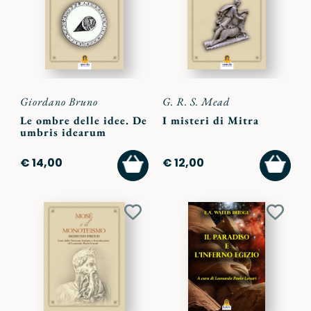
preferiti
preferi
Giordano Bruno
G. R. S. Mead
Le ombre delle idee. De
I misteri di Mitra
umbris idearum
AGGIUNGI
AGGI
€ 14,00
€ 12,00
AL
AL
CARRELLO
CARR
Aggiungi
Aggiu
ai
ai
preferiti
preferi