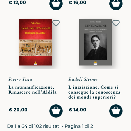
AGGIUNGI
AGGI
€ 12,00
€ 16,00
AL
AL
CARRELLO
CARR
Aggiungi
Aggiu
ai
ai
preferiti
preferi
Pietro Testa
Rudolf Steiner
La mummificazione.
L'iniziazione. Come si
Rinascere nell'Aldilà
consegue la conoscenza
dei mondi superiori?
AGGIUNGI
AGGI
€ 20,00
€ 14,00
AL
AL
CARRELLO
CARR
Da 1 a 64 di 102 risultati - Pagina 1 di 2