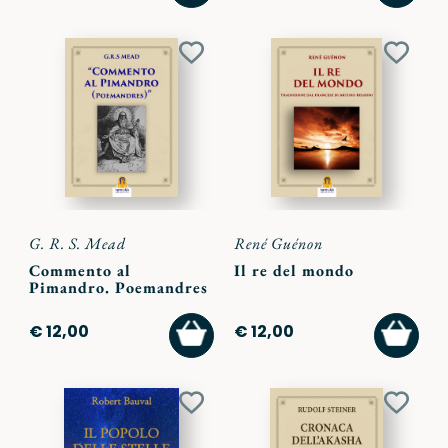
CARRELLO
CARR
Aggiungi
Aggiu
ai
ai
preferiti
preferi
G. R. S. Mead
René Guénon
Commento al
Il re del mondo
Pimandro. Poemandres
AGGIUNGI
AGGI
€ 12,00
€ 12,00
AL
AL
CARRELLO
CARR
Aggiungi
Aggiu
ai
ai