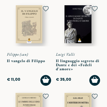
Aggiungi
Aggiu
ai
ai
preferiti
preferi
Filippo (san)
Luigi Valli
Il vangelo di Filippo
Il linguaggio segreto di
Dante e dei «Fedeli
d'amore»
AGGIUNGI
AGGI
€ 11,00
€ 35,00
AL
AL
CARRELLO
CARR
Aggiungi
Aggiu
ai
ai