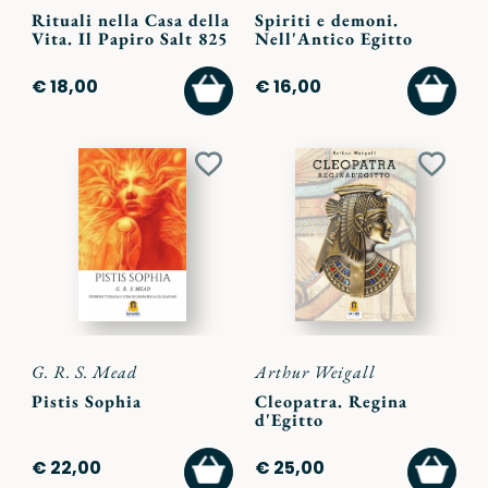
Rituali nella Casa della
Spiriti e demoni.
Vita. Il Papiro Salt 825
Nell'Antico Egitto
AGGIUNGI
AGGI
€ 18,00
€ 16,00
AL
AL
CARRELLO
CARR
Aggiungi
Aggiu
ai
ai
preferiti
preferi
G. R. S. Mead
Arthur Weigall
Pistis Sophia
Cleopatra. Regina
d'Egitto
AGGIUNGI
AGGI
€ 22,00
€ 25,00
AL
AL