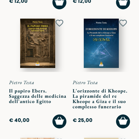
€ 12,00
€ 12,00
AL
AL
CARRELLO
CARR
Aggiungi
Aggiu
ai
ai
preferiti
preferi
Pietro Testa
Pietro Testa
Il papiro Ebers.
L'orizzonte di Kheope.
Saggezza delle medicina
La piramide del re
dell'antico Egitto
Kheope a Giza e il suo
complesso funerario
AGGIUNGI
AGGI
€ 40,00
€ 25,00
AL
AL
CARRELLO
CARR