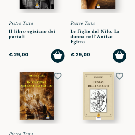
Pietro Testa
Pietro Testa
Il libro egiziano dei
Le figlie del Nilo. La
portali
donna nell'Antico
Egitto
AGGIUNGI
AGGI
€ 29,00
€ 29,00
AL
AL
CARRELLO
CARR
Aggiungi
Aggiu
ai
ai
preferiti
preferi
Pietro Testa