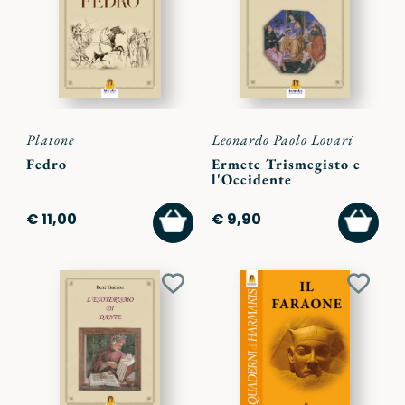
preferiti
preferi
Platone
Leonardo Paolo Lovari
Fedro
Ermete Trismegisto e
l'Occidente
AGGIUNGI
AGGI
€ 11,00
€ 9,90
AL
AL
CARRELLO
CARR
Aggiungi
Aggiu
ai
ai
preferiti
preferi