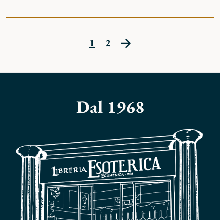
1
2
Dal 1968