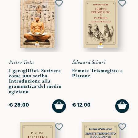
Aggiungi
Aggiu
ai
ai
preferiti
preferi
Pietro Testa
Édouard Schuré
I geroglifici. Scrivere
Ermete Trismegisto e
come uno scriba.
Platone
Introduzione alla
grammatica del medio
egiziano
AGGIUNGI
AGGI
€ 28,00
€ 12,00
AL
AL
CARRELLO
CARR
Aggiungi
Aggiu
ai
ai