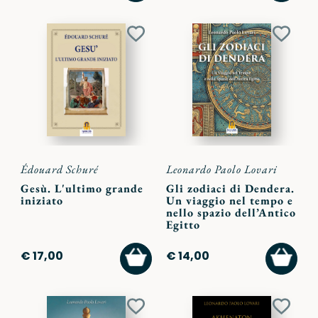
CARRELLO
CARR
Aggiungi
Aggiu
ai
ai
preferiti
preferi
Édouard Schuré
Leonardo Paolo Lovari
Gesù. L'ultimo grande
Gli zodiaci di Dendera.
iniziato
Un viaggio nel tempo e
nello spazio dell’Antico
Egitto
AGGIUNGI
AGGI
€ 17,00
€ 14,00
AL
AL
CARRELLO
CARR
Aggiungi
Aggiu