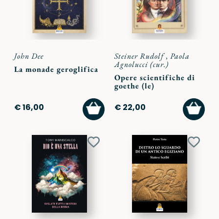
John Dee
Steiner Rudolf
,
Paola
Agnolucci (cur.)
La monade geroglifica
Opere scientifiche di
goethe (le)
AGGIUNGI
AGGI
€ 16,00
€ 22,00
AL
AL
CARRELLO
CARR
Aggiungi
Aggiu
ai
ai
preferiti
preferi