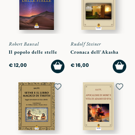
preferiti
preferi
Robert Bauval
Rudolf Steiner
Il popolo delle stelle
Cronaca dell'Akasha
AGGIUNGI
AGGI
€ 12,00
€ 16,00
AL
AL
CARRELLO
CARR
Aggiungi
Aggiu
ai
ai
preferiti
preferi