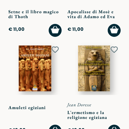
Setne e il libro magico
Apocalisse di Mosè e
di Thoth
vita di Adamo ed Eva
AGGIUNGI
AGGI
€ 11,00
€ 11,00
AL
AL
CARRELLO
CARR
Aggiungi
Aggiu
ai
ai
preferiti
preferi
Jean Doresse
Amuleti egiziani
L'ermetismo e la
religione egiziana
AGGIUNGI
AGGI