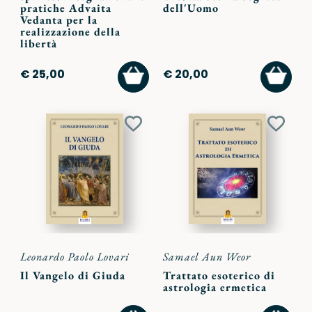
pratiche Advaita
dell'Uomo
Vedanta per la
realizzazione della
libertà
AGGIUNGI
AGGI
€ 25,00
€ 20,00
AL
AL
CARRELLO
CARR
Aggiungi
Aggiu
ai
ai
preferiti
preferi
Leonardo Paolo Lovari
Samael Aun Weor
Il Vangelo di Giuda
Trattato esoterico di
astrologia ermetica