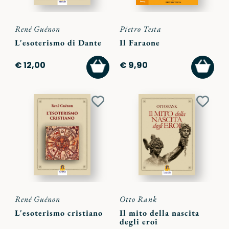
René Guénon
Pietro Testa
L'esoterismo di Dante
Il Faraone
AGGIUNGI
AGGI
€ 12,00
€ 9,90
AL
AL
CARRELLO
CARR
Aggiungi
Aggiu
ai
ai
preferiti
preferi
René Guénon
Otto Rank
L'esoterismo cristiano
Il mito della nascita
degli eroi