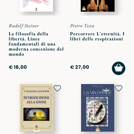
Rudolf Steiner
Pietro Testa
La filosofia della
Percorrere L'eternità. I
libertà. Linee
libri delle respirazioni
fondamentali di una
moderna concezione del
mondo
AGGI
€ 16,00
€ 27,00
AL
CARR
Aggiungi
Aggiu
ai
ai
preferiti
preferi