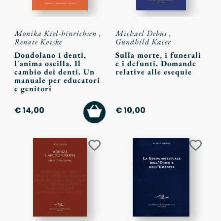
Monika Kiel-hinrichsen
,
Michael Debus
,
Renate Kviske
Gundhild Kacer
Dondolano i denti,
Sulla morte, i funerali
l'anima oscilla. Il
e i defunti. Domande
cambio dei denti. Un
relative alle esequie
manuale per educatori
e genitori
AGGIUNGI
€ 14,00
€ 10,00
AL
CARRELLO
Aggiungi
Aggiu
ai
ai
preferiti
preferi