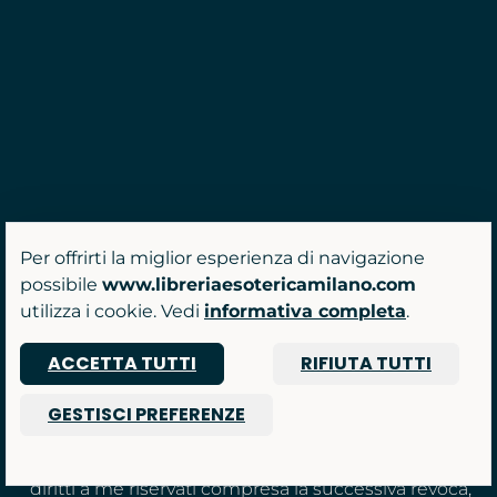
Per offrirti la miglior esperienza di navigazione
Unisciti alla Community
possibile
www.libreriaesotericamilano.com
Non perderti nessuna novità tra uscite editoriali,
utilizza i cookie. Vedi
informativa completa
.
eventi e promozioni!
ACCETTA TUTTI
RIFIUTA TUTTI
Indirizzo
ISCRI
email
GESTISCI PREFERENZE
Con l’iscrizione alla newsletter dichiaro di aver
preso visione della Privacy Policy e consapevole dei
diritti a me riservati compresa la successiva revoca,