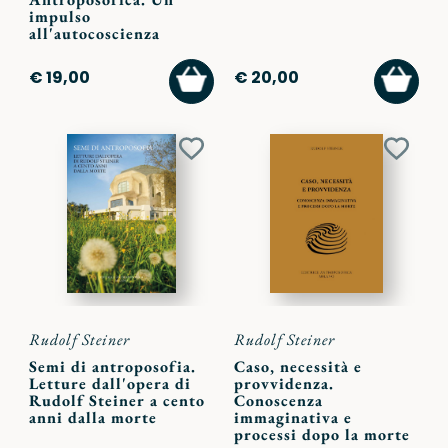
impulso
all'autocoscienza
AGGIUNGI
AGGI
€ 19,00
€ 20,00
AL
AL
CARRELLO
CARR
Aggiungi
Aggiu
ai
ai
preferiti
preferi
Rudolf Steiner
Rudolf Steiner
Semi di antroposofia.
Caso, necessità e
Letture dall'opera di
provvidenza.
Rudolf Steiner a cento
Conoscenza
anni dalla morte
immaginativa e
processi dopo la morte