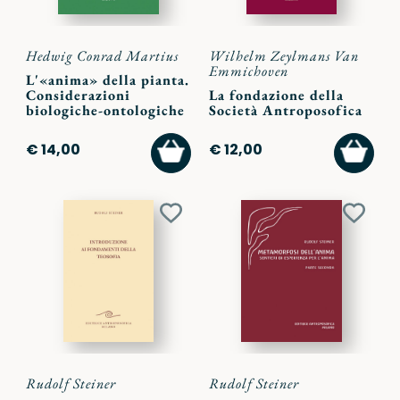
Hedwig Conrad Martius
Wilhelm Zeylmans Van
Emmichoven
L'«anima» della pianta.
Considerazioni
La fondazione della
biologiche-ontologiche
Società Antroposofica
AGGIUNGI
AGGI
€ 14,00
€ 12,00
AL
AL
CARRELLO
CARR
Aggiungi
Aggiu
ai
ai
preferiti
preferi
Rudolf Steiner
Rudolf Steiner