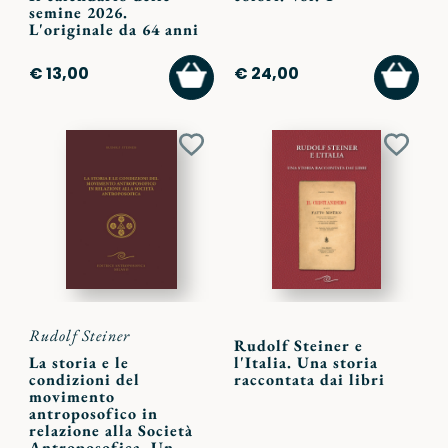
semine 2026.
L'originale da 64 anni
AGGIUNGI
AGGI
€ 13,00
€ 24,00
AL
AL
CARRELLO
CARR
Aggiungi
Aggiu
ai
ai
preferiti
preferi
Rudolf Steiner
Rudolf Steiner e
La storia e le
l'Italia. Una storia
condizioni del
raccontata dai libri
movimento
antroposofico in
relazione alla Società
Antroposofica. Un