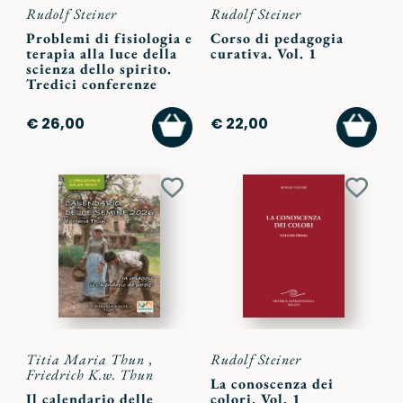
Rudolf Steiner
Rudolf Steiner
Problemi di fisiologia e
Corso di pedagogia
terapia alla luce della
curativa. Vol. 1
scienza dello spirito.
Tredici conferenze
AGGIUNGI
AGGI
€ 26,00
€ 22,00
AL
AL
CARRELLO
CARR
Aggiungi
Aggiu
ai
ai
preferiti
preferi
Titia Maria Thun
,
Rudolf Steiner
Friedrich K.w. Thun
La conoscenza dei
Il calendario delle
colori. Vol. 1