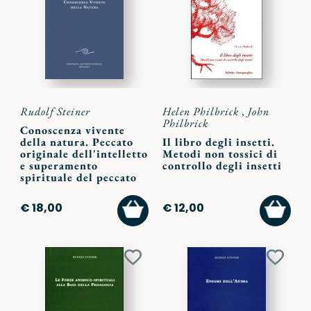
ai
ai
preferiti
preferi
Rudolf Steiner
Helen Philbrick
,
John
Philbrick
Conoscenza vivente
della natura. Peccato
Il libro degli insetti.
originale dell'intelletto
Metodi non tossici di
e superamento
controllo degli insetti
spirituale del peccato
AGGIUNGI
AGGI
€ 18,00
€ 12,00
AL
AL
CARRELLO
CARR
Aggiungi
Aggiu
ai
ai
preferiti
preferi