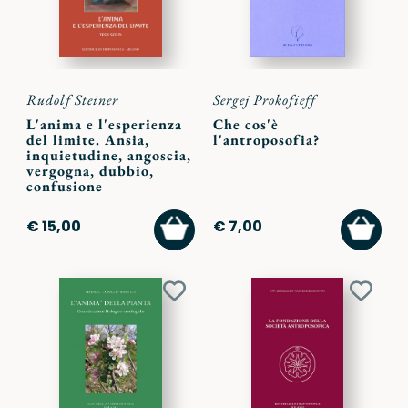
Rudolf Steiner
Sergej Prokofieff
L'anima e l'esperienza
Che cos'è
del limite. Ansia,
l'antroposofia?
inquietudine, angoscia,
vergogna, dubbio,
confusione
AGGIUNGI
AGGI
€ 15,00
€ 7,00
AL
AL
CARRELLO
CARR
Aggiungi
Aggiu
ai
ai
preferiti
preferi