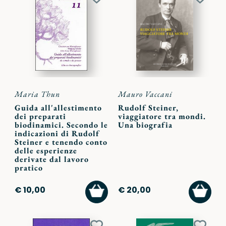
Aggiungi
Aggiu
ai
ai
preferiti
preferi
Maria Thun
Mauro Vaccani
Guida all'allestimento
Rudolf Steiner,
dei preparati
viaggiatore tra mondi.
biodinamici. Secondo le
Una biografia
indicazioni di Rudolf
Steiner e tenendo conto
delle esperienze
derivate dal lavoro
pratico
AGGIUNGI
AGGI
€ 10,00
€ 20,00
AL
AL
CARRELLO
CARR