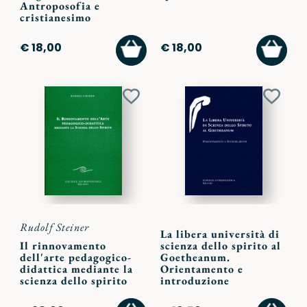
Antroposofia e
cristianesimo
AGGIUNGI
AGGI
€ 18,00
€ 18,00
AL
AL
CARRELLO
CARR
Aggiungi
Aggiu
ai
ai
preferiti
preferi
Rudolf Steiner
La libera università di
Il rinnovamento
scienza dello spirito al
dell'arte pedagogico-
Goetheanum.
didattica mediante la
Orientamento e
scienza dello spirito
introduzione