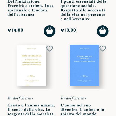
Dell'iniziazione.
I punti essenziali della
Eternità e attimo. Luce
questione sociale.
spirituale e tenebra
Rispetto alle necessità
dell'esistenza
della vita nel presente
e nell'avvenire
AGGIUNGI
AGGI
€ 14,00
€ 13,00
AL
AL
CARRELLO
CARR
Aggiungi
Aggiu
ai
ai
preferiti
preferi
Rudolf Steiner
Rudolf Steiner
Cristo e l'anima umana.
L'uomo nel suo
Il senso della vita. Le
divenire. L'anima e lo
sorgenti della moralità.
spirito del mondo