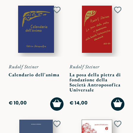
Aggiungi
Aggiu
ai
ai
preferiti
preferi
Rudolf Steiner
Rudolf Steiner
Calendario dell'anima
La posa della pietra di
fondazione della
Società Antroposofica
Universale
AGGIUNGI
AGGI
€ 10,00
€ 14,00
AL
AL
CARRELLO
CARR
Aggiungi
Aggiu