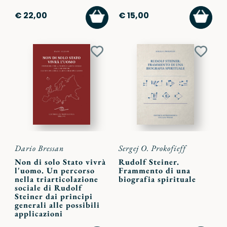
AGGIUNGI
AGGI
€ 22,00
€ 15,00
AL
AL
CARRELLO
CARR
Aggiungi
Aggiu
ai
ai
preferiti
preferi
Dario Bressan
Sergej O. Prokofieff
Non di solo Stato vivrà
Rudolf Steiner.
l'uomo. Un percorso
Frammento di una
nella triarticolazione
biografia spirituale
sociale di Rudolf
Steiner dai principi
generali alle possibili
applicazioni