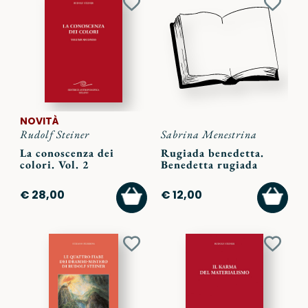
Aggiungi
Aggiu
ai
ai
preferiti
preferi
NOVITÀ
Rudolf Steiner
Sabrina Menestrina
La conoscenza dei
Rugiada benedetta.
colori. Vol. 2
Benedetta rugiada
AGGIUNGI
AGGI
€ 28,00
€ 12,00
AL
AL
CARRELLO
CARR
Aggiungi
Aggiu
ai
ai
preferiti
preferi