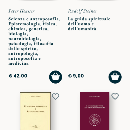
Peter Heusser
Rudolf Steiner
Scienza e antroposofia.
La guida spirituale
Epistemologia, fisica,
dell'uomo e
chimica, genetica,
dell'umanità
biologia,
neurobiologia,
psicologia, filosofia
dello spirito,
antropologia,
antroposofia e
medicina
AGGIUNGI
AGGI
€ 42,00
€ 9,00
AL
AL
CARRELLO
CARR
Aggiungi
Aggiu
ai
ai
preferiti
preferi