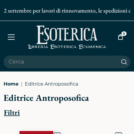
tembre per lavori di rinnovamento, le spedizioni degli ordi
0
Apri
Vai
menù
al
carrell
Cer
Home
Editrice Antroposofica
Editrice Antroposofica
Filtri