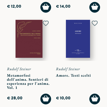
AGGIUNGI
AGGI
€ 12,00
€ 14,00
AL
AL
CARRELLO
CARR
Aggiungi
Aggiu
ai
ai
preferiti
preferi
Rudolf Steiner
Rudolf Steiner
Metamorfosi
Amore. Testi scelti
dell'anima. Sentieri di
esperienza per l'anima.
Vol. 1
AGGIUNGI
AGGI
€ 28,00
€ 10,00
AL
AL
CARRELLO
CARR