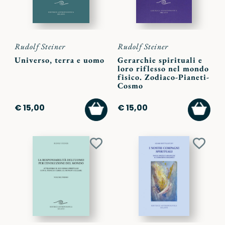
Rudolf Steiner
Rudolf Steiner
Universo, terra e uomo
Gerarchie spirituali e
loro riflesso nel mondo
fisico. Zodiaco-Pianeti-
Cosmo
AGGIUNGI
AGGI
€ 15,00
€ 15,00
AL
AL
CARRELLO
CARR
Aggiungi
Aggiu
ai
ai
preferiti
preferi