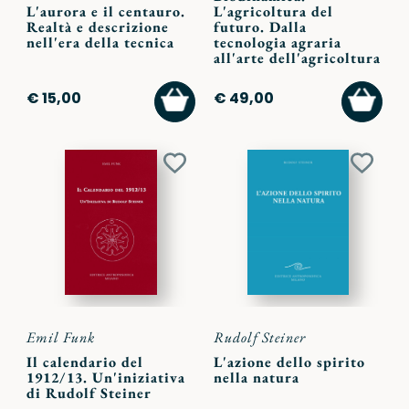
L'aurora e il centauro.
L'agricoltura del
Realtà e descrizione
futuro. Dalla
nell'era della tecnica
tecnologia agraria
all'arte dell'agricoltura
AGGIUNGI
AGGI
€ 15,00
€ 49,00
AL
AL
CARRELLO
CARR
Aggiungi
Aggiu
ai
ai
preferiti
preferi
Emil Funk
Rudolf Steiner
Il calendario del
L'azione dello spirito
1912/13. Un'iniziativa
nella natura
di Rudolf Steiner