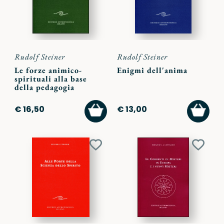
Rudolf Steiner
Rudolf Steiner
Le forze animico-
Enigmi dell'anima
spirituali alla base
della pedagogia
AGGIUNGI
AGGI
€ 16,50
€ 13,00
AL
AL
CARRELLO
CARR
Aggiungi
Aggiu
ai
ai
preferiti
preferi