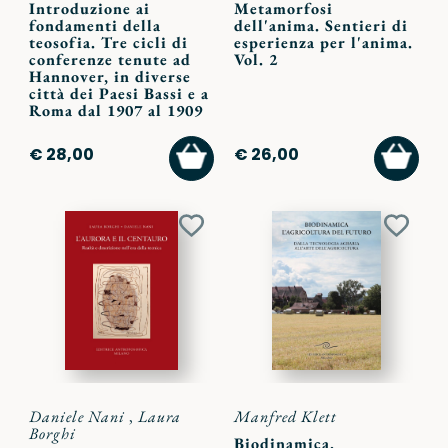
Introduzione ai
Metamorfosi
fondamenti della
dell'anima. Sentieri di
teosofia. Tre cicli di
esperienza per l'anima.
conferenze tenute ad
Vol. 2
Hannover, in diverse
città dei Paesi Bassi e a
Roma dal 1907 al 1909
AGGIUNGI
AGGI
€ 28,00
€ 26,00
AL
AL
CARRELLO
CARR
Aggiungi
Aggiu
ai
ai
preferiti
preferi
Daniele Nani
,
Laura
Manfred Klett
Borghi
Biodinamica.