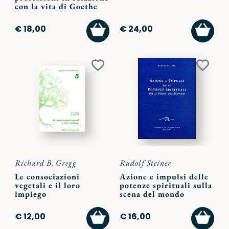
con la vita di Goethe
AGGIUNGI
AGGI
€ 18,00
€ 24,00
AL
AL
CARRELLO
CARR
Aggiungi
Aggiu
ai
ai
preferiti
preferi
Richard B. Gregg
Rudolf Steiner
Le consociazioni
Azione e impulsi delle
vegetali e il loro
potenze spirituali sulla
impiego
scena del mondo
AGGIUNGI
AGGI
€ 12,00
€ 16,00
AL
AL