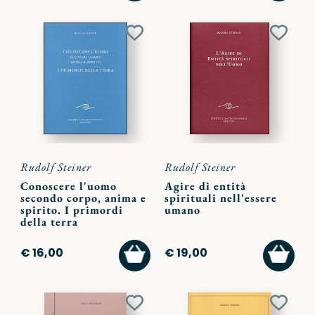
CARRELLO
CARR
Aggiungi
Aggiu
ai
ai
preferiti
preferi
Rudolf Steiner
Rudolf Steiner
Conoscere l'uomo
Agire di entità
secondo corpo, anima e
spirituali nell'essere
spirito. I primordi
umano
della terra
AGGIUNGI
AGGI
€ 16,00
€ 19,00
AL
AL
CARRELLO
CARR
Aggiungi
Aggiu