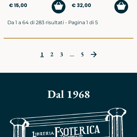
AGGIUNGI
AGGI
€ 15,00
€ 32,00
AL
AL
CARRELLO
CARR
Da 1 a 64 di 283 risultati - Pagina 1 di 5
1
2
3
...
5
Dal 1968