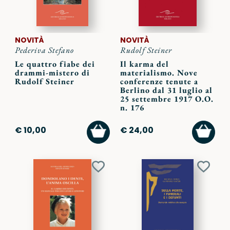
NOVITÀ
NOVITÀ
Pederiva Stefano
Rudolf Steiner
Le quattro fiabe dei
Il karma del
drammi-mistero di
materialismo. Nove
Rudolf Steiner
conferenze tenute a
Berlino dal 31 luglio al
25 settembre 1917 O.O.
n. 176
AGGIUNGI
AGGI
€ 10,00
€ 24,00
AL
AL
CARRELLO
CARR
Aggiungi
Aggiu
ai
ai
preferiti
preferi