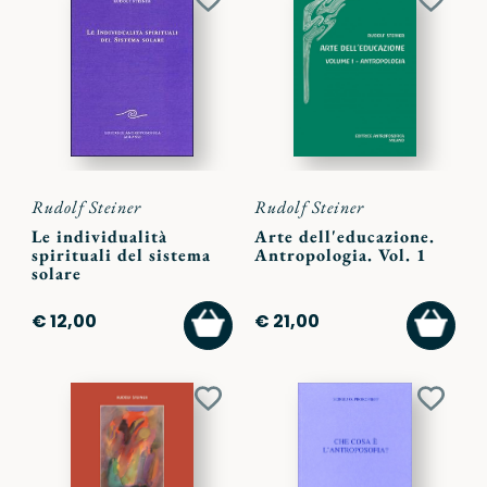
Aggiungi
Aggiu
ai
ai
preferiti
preferi
Rudolf Steiner
Rudolf Steiner
Le individualità
Arte dell'educazione.
spirituali del sistema
Antropologia. Vol. 1
solare
AGGIUNGI
AGGI
€ 12,00
€ 21,00
AL
AL
CARRELLO
CARR
Aggiungi
Aggiu
ai
ai
preferiti
preferi