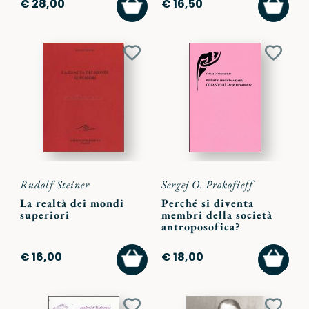
AGGIUNGI
AGGI
€ 28,00
€ 16,50
AL
AL
CARRELLO
CARR
Aggiungi
Aggiu
ai
ai
preferiti
preferi
Rudolf Steiner
Sergej O. Prokofieff
La realtà dei mondi
Perché si diventa
superiori
membri della società
antroposofica?
AGGIUNGI
AGGI
€ 16,00
€ 18,00
AL
AL
CARRELLO
CARR