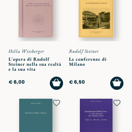
ai
ai
preferiti
preferi
Hella Wiesberger
Rudolf Steiner
L'opera di Rudolf
Le conferenze di
Steiner nella sua realtà
Milano
e la sua vita
AGGIUNGI
AGGI
€ 6,00
€ 6,50
AL
AL
CARRELLO
CARR
Aggiungi
Aggiu
ai
ai
preferiti
preferi