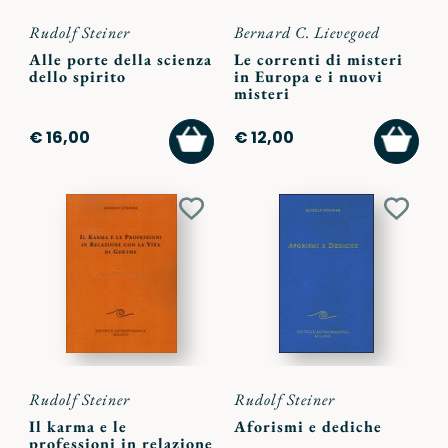
Rudolf Steiner
Bernard C. Lievegoed
Alle porte della scienza
Le correnti di misteri
dello spirito
in Europa e i nuovi
misteri
AGGIUNGI
AGGI
€ 16,00
€ 12,00
AL
AL
CARRELLO
CARR
Aggiungi
Aggiu
ai
ai
preferiti
preferi
Rudolf Steiner
Rudolf Steiner
Il karma e le
Aforismi e dediche
professioni in relazione