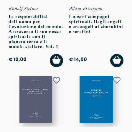
Rudolf Steiner
Adam Bittleston
La responsabilità
I nostri compagni
dell'uomo per
spirituali. Dagli angeli
l'evoluzione del mondo.
e arcangeli ai cherubini
Attraverso il suo nesso
e serafini
spirituale con il
pianeta terra e il
mondo stellare. Vol. 1
AGGIUNGI
AGGI
€ 10,00
€ 14,00
AL
AL
CARRELLO
CARR
Aggiungi
Aggiu
ai
ai
preferiti
preferi