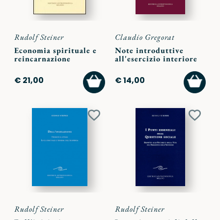
Rudolf Steiner
Claudio Gregorat
Economia spirituale e
Note introduttive
reincarnazione
all'esercizio interiore
AGGIUNGI
AGGI
€ 21,00
€ 14,00
AL
AL
CARRELLO
CARR
Aggiungi
Aggiu
ai
ai
preferiti
preferi
Rudolf Steiner
Rudolf Steiner