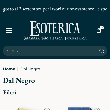
agosto al 2 settembre per lavori di rinnovamento, le spedizi
0
Apri
Vai
menù
al
carrell
Cer
Home
Dal Negro
Dal Negro
Filtri