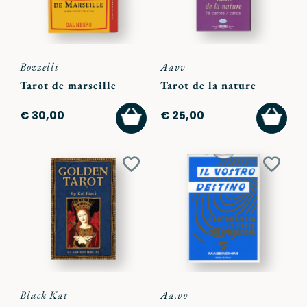
Bozzelli
Aavv
Tarot de marseille
Tarot de la nature
AGGIUNGI
AGGI
€ 30,00
€ 25,00
AL
AL
CARRELLO
CARR
Aggiungi
Aggiu
ai
ai
preferiti
preferi
Black Kat
Aa.vv