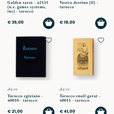
Golden tarot - 42535
Vostro destino (il) -
(u.s. games systems,
tarocco
inc) - tarocco
AGGIUNGI
AGGI
€ 35,00
€ 19,00
AL
AL
CARRELLO
CARR
Aggiungi
Aggiu
ai
ai
preferiti
preferi
Aa.vv
Aa.vv
Tarocco egiziano -
Tarocco enoil gavat -
40010 - tarocco
40011 - tarocco
AGGIUNGI
AGGI
€ 21,00
€ 41,00