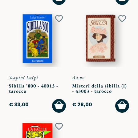
AL
AL
CARRELLO
CARR
Aggiungi
Aggiu
ai
ai
preferiti
preferi
Scapini Luigi
Aa.vv
Sibilla '800 - 40013 -
Misteri della sibilla (i)
tarocco
- 43003 - tarocco
AGGIUNGI
AGGI
€ 33,00
€ 28,00
AL
AL
CARRELLO
CARR
Aggiungi
ai