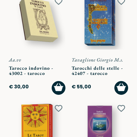
Aggiungi
Aggiu
ai
ai
preferiti
preferi
Aa.vv
Tavaglione Giorgio M.s.
Tarocco indovino -
Tarocchi delle stelle -
43002 - tarocco
42407 - tarocco
AGGIUNGI
AGGI
€ 30,00
€ 55,00
AL
AL
CARRELLO
CARR
Aggiungi
Aggiu
ai
ai
preferiti
preferi