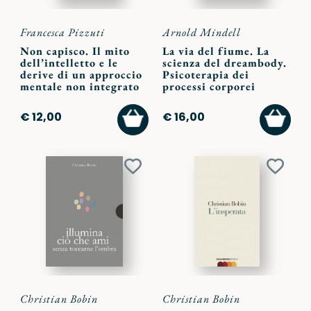
Francesca Pizzuti
Arnold Mindell
Non capisco. Il mito
La via del fiume. La
dell’intelletto e le
scienza del dreambody.
derive di un approccio
Psicoterapia dei
mentale non integrato
processi corporei
AGGIUNGI
AGGI
€ 12,00
€ 16,00
AL
AL
CARRELLO
CARR
Aggiungi
Aggiu
ai
ai
preferiti
preferi
Christian Bobin
Christian Bobin