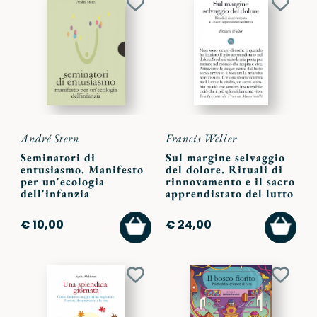
Aggiungi
Aggiu
ai
ai
preferiti
preferi
André Stern
Francis Weller
Seminatori di
Sul margine selvaggio
entusiasmo. Manifesto
del dolore. Rituali di
per un'ecologia
rinnovamento e il sacro
dell'infanzia
apprendistato del lutto
AGGIUNGI
AGGI
€ 10,00
€ 24,00
AL
AL
CARRELLO
CARR
Aggiungi
Aggiu
ai
ai
preferiti
preferi