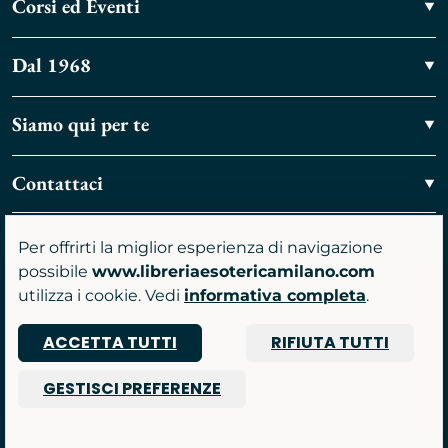
Corsi ed Eventi
Dal 1968
Siamo qui per te
Contattaci
Vieni a trovarci
Per offrirti la miglior esperienza di navigazione
possibile
www.libreriaesotericamilano.com
utilizza i cookie. Vedi
informativa completa
.
ACCETTA TUTTI
RIFIUTA TUTTI
P.IVA 07481590961
GESTISCI PREFERENZE
© 2026 Libreria Gruppo Anima srl
Powered by Nimaia