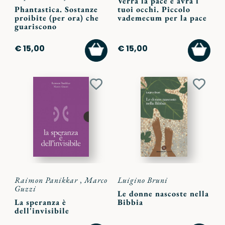
Verrà la pace e avrà i
Phantastica. Sostanze
tuoi occhi. Piccolo
proibite (per ora) che
vademecum per la pace
guariscono
AGGIUNGI
AGGI
€ 15,00
€ 15,00
AL
AL
CARRELLO
CARR
Aggiungi
Aggiu
ai
ai
preferiti
preferi
Raimon Panikkar
,
Marco
Luigino Bruni
Guzzi
Le donne nascoste nella
La speranza è
Bibbia
dell'invisibile