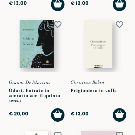
AGGIUNGI
AGGI
€ 13,00
€ 12,00
AL
AL
CARRELLO
CARR
Aggiungi
Aggiu
ai
ai
preferiti
preferi
Gianni De Martino
Christian Bobin
Odori. Entrate in
Prigioniero in culla
contatto con il quinto
senso
AGGIUNGI
AGGI
€ 20,00
€ 13,00
AL
AL
CARRELLO
CARR