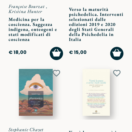
Françoise Bourzat
,
Verso la maturità
Kristina Hunter
psichedelica. Interventi
Medicina per la
selezionati dalle
coscienza. Saggezza
edizioni 2019 e 2020
indigena, enteogeni e
degli Stati Generali
stati modificati di
della Psichedelia in
coscienza
Italia
AGGIUNGI
AGGI
€ 18,00
€ 15,00
AL
AL
CARRELLO
CARR
Aggiungi
Aggiu
ai
ai
preferiti
preferi
Stephanie Chayet