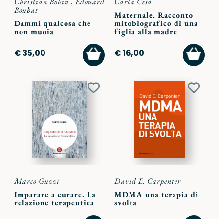
Christian Bobin
,
Édouard
Carla Cesa
Boubat
Maternale. Racconto
Dammi qualcosa che
mitobiografico di una
non muoia
figlia alla madre
AGGIUNGI
AGGI
€ 35,00
€ 16,00
AL
AL
CARRELLO
CARR
Aggiungi
Aggiu
ai
ai
preferiti
preferi
Marco Guzzi
David E. Carpenter
Imparare a curare. La
MDMA una terapia di
relazione terapeutica
svolta