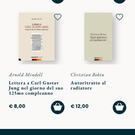
CARRELLO
CARR
Aggiungi
Aggiu
ai
ai
preferiti
preferi
Arnold Mindell
Christian Bobin
Lettera a Carl Gustav
Autoritratto al
Jung nel giorno del suo
radiatore
125mo compleanno
AGGIUNGI
AGGI
€ 8,00
€ 12,00
AL
AL
CARRELLO
CARR