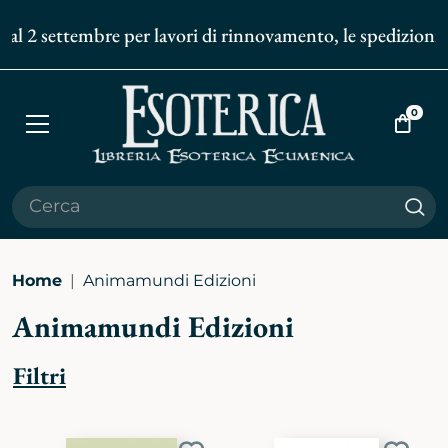
2 settembre per lavori di rinnovamento, le spedizioni degli
0
Apri
Vai
menù
al
carrell
Cer
Home
Animamundi Edizioni
Animamundi Edizioni
Filtri