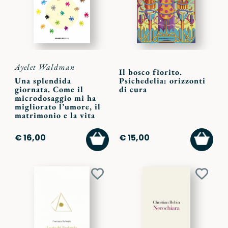
Ayelet Waldman
Il bosco fiorito.
Una splendida
Psichedelia: orizzonti
giornata. Come il
di cura
microdosaggio mi ha
migliorato l’umore, il
matrimonio e la vita
AGGIUNGI
AGGI
€ 16,00
€ 15,00
AL
AL
CARRELLO
CARR
Aggiungi
Aggiu
ai
ai
preferiti
preferi