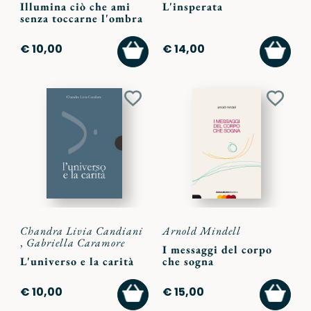
Illumina ciò che ami
L'insperata
senza toccarne l'ombra
AGGIUNGI
AGGI
€ 10,00
€ 14,00
AL
AL
CARRELLO
CARR
Aggiungi
Aggiu
ai
ai
preferiti
preferi
Chandra Livia Candiani
Arnold Mindell
,
Gabriella Caramore
I messaggi del corpo
L'universo e la carità
che sogna
AGGIUNGI
AGGI
€ 10,00
€ 15,00
AL
AL
CARRELLO
CARR