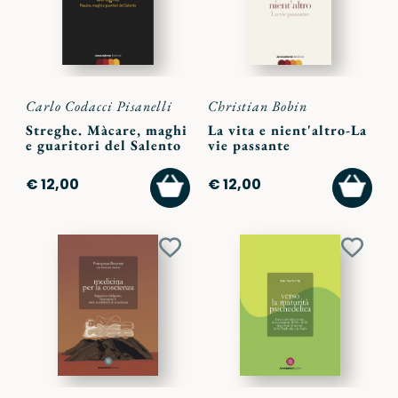
Carlo Codacci Pisanelli
Christian Bobin
Streghe. Màcare, maghi
La vita e nient'altro-La
e guaritori del Salento
vie passante
AGGIUNGI
AGGI
€ 12,00
€ 12,00
AL
AL
CARRELLO
CARR
Aggiungi
Aggiu
ai
ai
preferiti
preferi