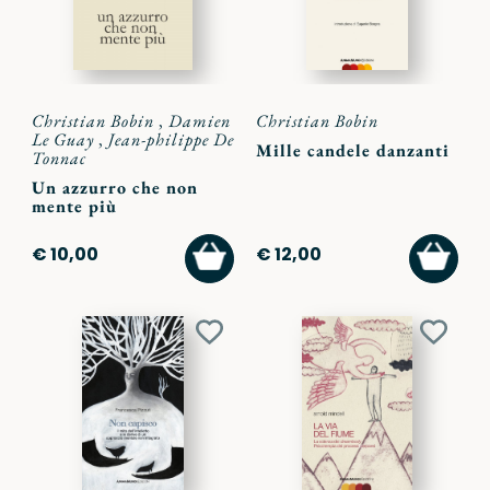
Christian Bobin
,
Damien
Christian Bobin
Le Guay
,
Jean-philippe De
Mille candele danzanti
Tonnac
Un azzurro che non
mente più
AGGIUNGI
AGGI
€ 10,00
€ 12,00
AL
AL
CARRELLO
CARR
Aggiungi
Aggiu
ai
ai
preferiti
preferi