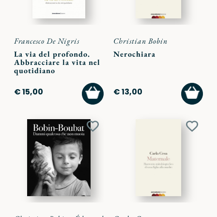
Francesco De Nigris
Christian Bobin
La via del profondo.
Nerochiara
Abbracciare la vita nel
quotidiano
AGGIUNGI
AGGI
€ 15,00
€ 13,00
AL
AL
CARRELLO
CARR
Aggiungi
Aggiu
ai
ai
preferiti
preferi