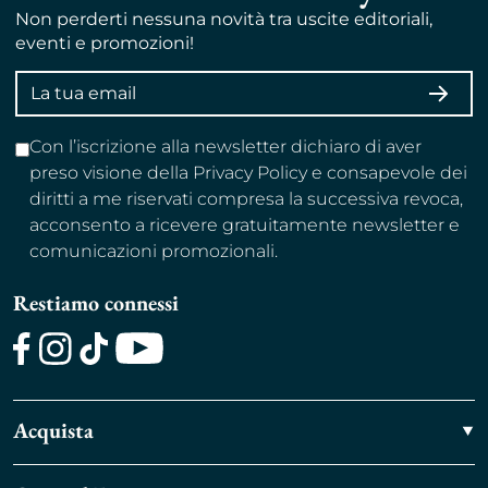
Non perderti nessuna novità tra uscite editoriali,
eventi e promozioni!
Indirizzo
ISCRI
email
Con l’iscrizione alla newsletter dichiaro di aver
preso visione della Privacy Policy e consapevole dei
diritti a me riservati compresa la successiva revoca,
acconsento a ricevere gratuitamente newsletter e
comunicazioni promozionali.
Restiamo connessi
Facebook
Instagram
TikTok
Youtube
Acquista