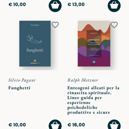
AGGIUNGI
AGGI
€ 10,00
€ 13,00
AL
AL
CARRELLO
CARR
Aggiungi
Aggiu
ai
ai
preferiti
preferi
Silvio Pagani
Ralph Metzner
Funghetti
Enteogeni alleati per la
rinascita spirituale.
Linee guida per
esperienze
psichedeliche
produttive e sicure
AGGIUNGI
AGGI
€ 10,00
€ 16,00
AL
AL