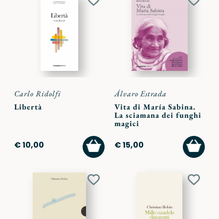
Aggiungi
Aggiu
ai
ai
preferiti
preferi
Carlo Ridolfi
Álvaro Estrada
Libertà
Vita di María Sabina.
La sciamana dei funghi
magici
AGGIUNGI
AGGI
€ 10,00
€ 15,00
AL
AL
CARRELLO
CARR
Aggiungi
Aggiu
ai
ai
preferiti
preferi