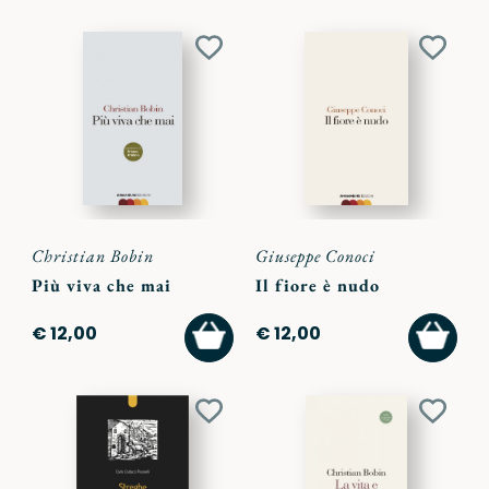
Aggiungi
Aggiu
ai
ai
preferiti
preferi
Christian Bobin
Giuseppe Conoci
Più viva che mai
Il fiore è nudo
AGGIUNGI
AGGI
€ 12,00
€ 12,00
AL
AL
CARRELLO
CARR
Aggiungi
Aggiu
ai
ai
preferiti
preferi