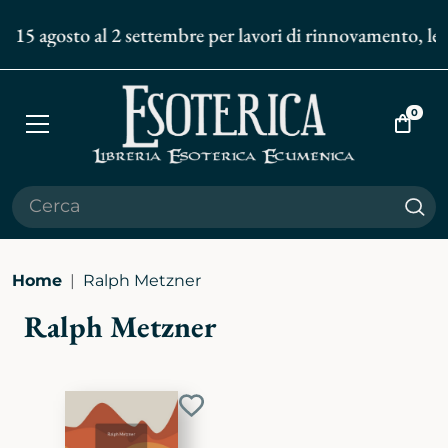
l 15 agosto al 2 settembre per lavori di rinnovamento, le sp
0
Apri
Vai
menù
al
carrell
Cer
Home
Ralph Metzner
Ralph Metzner
Aggiungi
ai