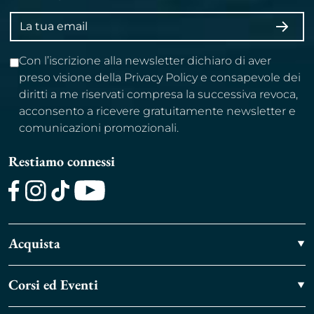
Indirizzo
ISCRI
email
Con l’iscrizione alla newsletter dichiaro di aver
preso visione della Privacy Policy e consapevole dei
diritti a me riservati compresa la successiva revoca,
acconsento a ricevere gratuitamente newsletter e
comunicazioni promozionali.
Restiamo connessi
Facebook
Instagram
TikTok
Youtube
Acquista
Corsi ed Eventi