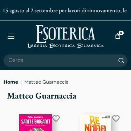
 15 agosto al 2 settembre per lavori di rinnovamento, le sp
0
Apri
Vai
menù
al
carrell
Cer
Home
Matteo Guarnaccia
Matteo Guarnaccia
Aggiungi
Aggiu
ai
ai