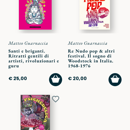
preferiti
preferi
Matteo Guarnaccia
Matteo Guarnaccia
Santi e briganti.
Re Nudo pop & altri
Ritratti gentili di
festival. Il sogno di
artisti, rivoluzionari e
Woodstock in Italia.
guru
1968-1976
AGGIUNGI
AGGI
€ 25,00
€ 20,00
AL
AL
CARRELLO
CARR
Aggiungi
ai
preferiti