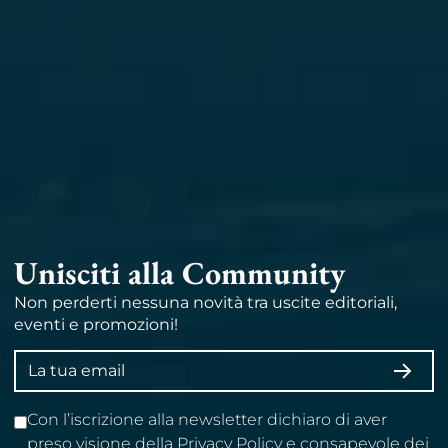
Unisciti alla Community
Non perderti nessuna novità tra uscite editoriali,
eventi e promozioni!
Indirizzo
ISCRI
email
Con l’iscrizione alla newsletter dichiaro di aver
preso visione della Privacy Policy e consapevole dei