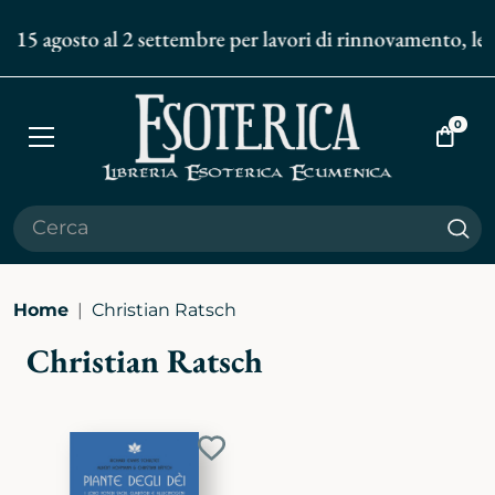
l 15 agosto al 2 settembre per lavori di rinnovamento, le s
0
Apri
Vai
menù
al
carrell
Cer
Home
Christian Ratsch
Christian Ratsch
Aggiungi
ai