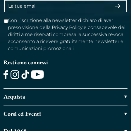
Indirizzo
ISCRI
email
Con l’iscrizione alla newsletter dichiaro di aver
preso visione della Privacy Policy e consapevole dei
diritti a me riservati compresa la successiva revoca,
acconsento a ricevere gratuitamente newsletter e
comunicazioni promozionali.
Restiamo connessi
Facebook
Instagram
TikTok
Youtube
Acquista
Corsi ed Eventi