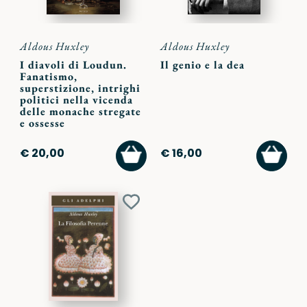
Aldous Huxley
Aldous Huxley
I diavoli di Loudun.
Il genio e la dea
Fanatismo,
superstizione, intrighi
politici nella vicenda
delle monache stregate
e ossesse
AGGIUNGI
AGGI
€ 20,00
€ 16,00
AL
AL
CARRELLO
CARR
Aggiungi
ai
preferiti