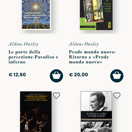
preferiti
preferi
Aldous Huxley
Aldous Huxley
Le porte della
Prode mondo nuovo-
percezione-Paradiso e
Ritorno a «Prode
inferno
mondo nuovo»
AGGIUNGI
AGGI
€ 12,50
€ 20,00
AL
AL
CARRELLO
CARR
Aggiungi
Aggiu
ai
ai
preferiti
preferi