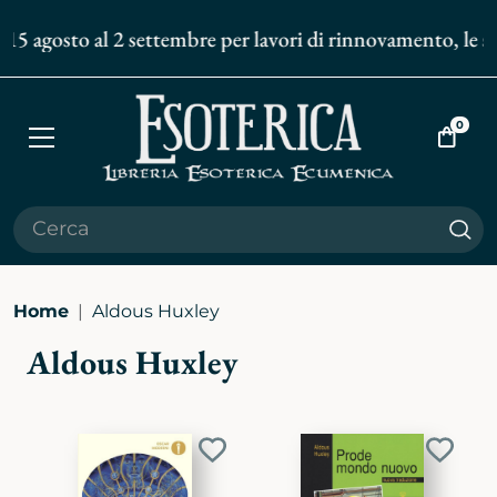
15 agosto al 2 settembre per lavori di rinnovamento, le spe
0
Apri
Vai
menù
al
carrell
Cer
Home
Aldous Huxley
Aldous Huxley
Aggiungi
Aggiu
ai
ai