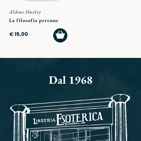
Aldous Huxley
La filosofia perenne
AGGIUNGI
€ 15,00
AL
CARRELLO
Dal 1968