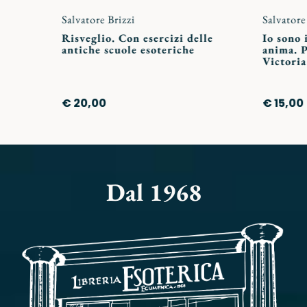
Salvatore Brizzi
Salvatore
Risveglio. Con esercizi delle
Io sono 
antiche scuole esoteriche
anima. P
Victoria
€ 20,00
€ 15,00
Dal 1968