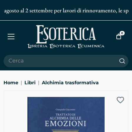
 agosto al 2 settembre per lavori di rinnovamento, le spedi
0
Apri
Vai
menù
al
carrell
Cer
Home
Libri
Alchimia trasformativa
Ingrandisci
Aggi
immagine
alla
bibli
pers