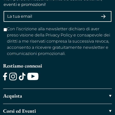
eventi e promozioni!
Indirizzo
ISCRI
email
Con l’iscrizione alla newsletter dichiaro di aver
preso visione della Privacy Policy e consapevole dei
diritti a me riservati compresa la successiva revoca,
acconsento a ricevere gratuitamente newsletter e
comunicazioni promozionali.
Restiamo connessi
Facebook
Instagram
TikTok
Youtube
Acquista
Corsi ed Eventi