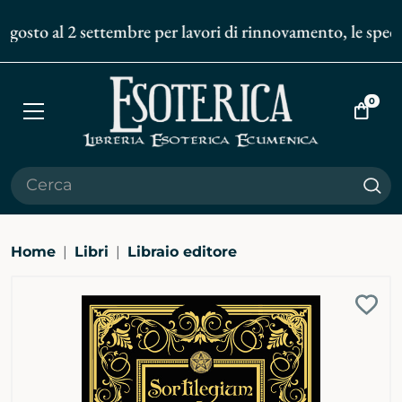
agosto al 2 settembre per lavori di rinnovamento, le spedizi
0
Apri
Vai
menù
al
carrell
Cer
Home
Libri
Libraio editore
Ingrandisci
Aggi
immagine
alla
bibli
pers