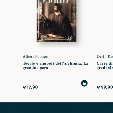
preferiti
Albert Poisson
Delfo Ro
Teorie e simboli dell'alchimia. La
Carte di
grande opera
gradi si
AGGIUNGI
€ 17,90
€ 59,90
AL
CARRELLO