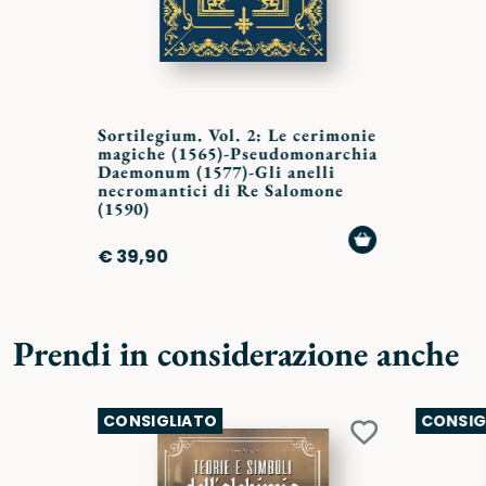
Sortilegium. Vol. 2: Le cerimonie
magiche (1565)-Pseudomonarchia
Daemonum (1577)-Gli anelli
necromantici di Re Salomone
(1590)
AGGIUNGI
€ 39,90
AL
CARRELLO
Prendi in considerazione anche
CONSIGLIATO
CONSIG
Aggiungi
ai