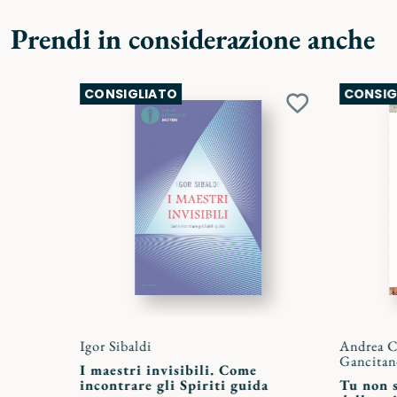
Prendi in considerazione anche
CONSIGLIATO
CONSIG
Aggiungi
ai
preferiti
Igor Sibaldi
Andrea C
Gancitan
I maestri invisibili. Come
incontrare gli Spiriti guida
Tu non 