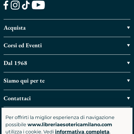
Facebook
Instagram
TikTok
Youtube
Acquista
Corsi ed Eventi
Dal 1968
Siamo qui per te
Contattaci
Vieni a trovarci
Per offrirti la miglior esperienza di navigazione
possibile
www.libreriaesotericamilano.com
utilizza i cookie. Vedi
informativa completa
.