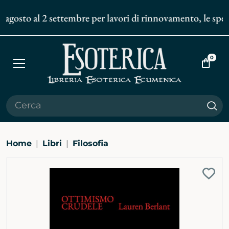
 agosto al 2 settembre per lavori di rinnovamento, le spediz
0
Apri
Vai
menù
al
carrell
Cer
Home
Libri
Filosofia
Ingrandisci
Aggi
immagine
alla
bibli
pers