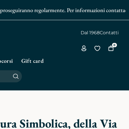
roseguiranno regolarmente. Per informazioni contattaci al
3
Dal 1968
Contatti
0
Via
Vai
Vai
all'area
alla
al
corsi
Gift card
personale
biblioteca
carrello
personale
Cerca
ra Simbolica, della Via