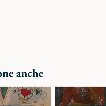
one anche
Aggiungi
ai