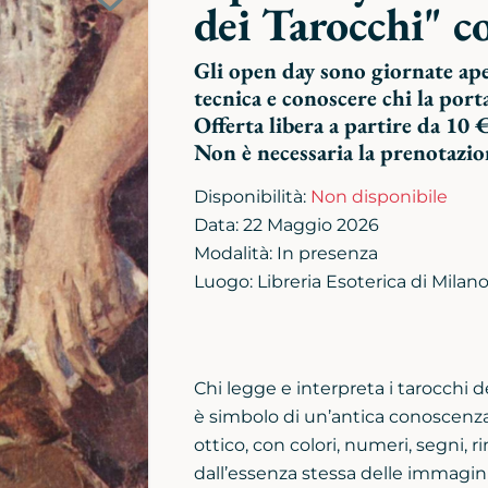
dei Tarocchi" c
Aggiungi
alla
biblioteca
Gli open day sono giornate ape
personale
tecnica e conoscere chi la port
Offerta libera a partire da 10 
Non è necessaria la prenotazio
Disponibilità:
Non disponibile
Data: 22 Maggio 2026
Modalità: In presenza
Luogo: Libreria Esoterica di Milano
Chi legge e interpreta i tarocchi 
è simbolo di un’antica conoscenza
ottico, con colori, numeri, segni, 
dall’essenza stessa delle immagini