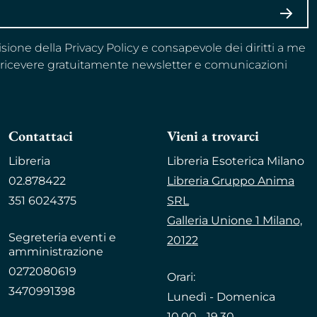
ISCRI
visione della Privacy Policy e consapevole dei diritti a me
a ricevere gratuitamente newsletter e comunicazioni
Contattaci
Vieni a trovarci
Libreria
Libreria Esoterica Milano
02.878422
Libreria Gruppo Anima
351 6024375
SRL
Galleria Unione 1 Milano,
Segreteria eventi e
20122
amministrazione
0272080619
Orari:
3470991398
Lunedì - Domenica
10.00 - 19.30