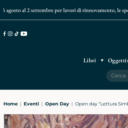
gosto al 2 settembre per lavori di rinnovamento, le spedizi
Facebook
Instagram
TikTok
Youtube
Libri
Oggettis
Home
Eventi
Open Day
Open day "Lettura Simbo
Ingrandisci
immagine