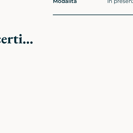
Modalità
In presen
rti...