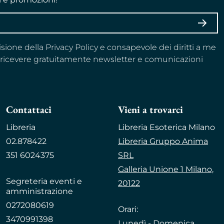
ISCRI
visione della Privacy Policy e consapevole dei diritti a me
a ricevere gratuitamente newsletter e comunicazioni
Contattaci
Vieni a trovarci
Libreria
Libreria Esoterica Milano
02.878422
Libreria Gruppo Anima
351 6024375
SRL
Galleria Unione 1 Milano,
Segreteria eventi e
20122
amministrazione
0272080619
Orari:
3470991398
Lunedì - Domenica