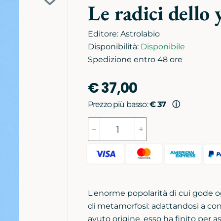
Aggiungi
Le radici dello 
alla
biblioteca
Editore:
Astrolabio
personale
Disponibilità:
Disponibile
Spedizione entro 48 ore
€ 37,00
Prezzo più basso:
€ 37
ⓘ
L'enorme popolarità di cui gode o
di metamorfosi: adattandosi a cond
avuto origine, esso ha finito per a