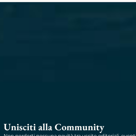
Unisciti alla Community
Non perderti nessuna novità tra uscite editoriali, event