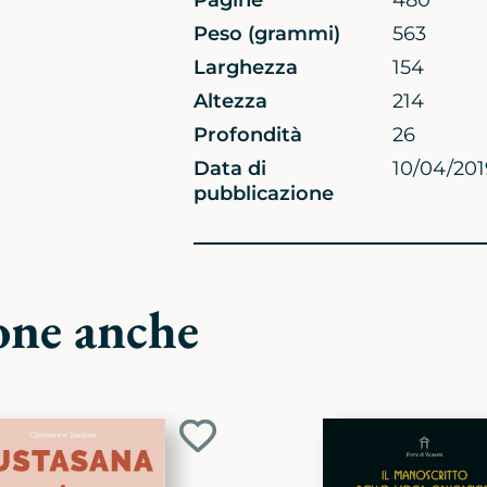
Pagine
480
Peso (grammi)
563
Larghezza
154
Altezza
214
Profondità
26
Data di
10/04/201
pubblicazione
one anche
Aggiungi
ai