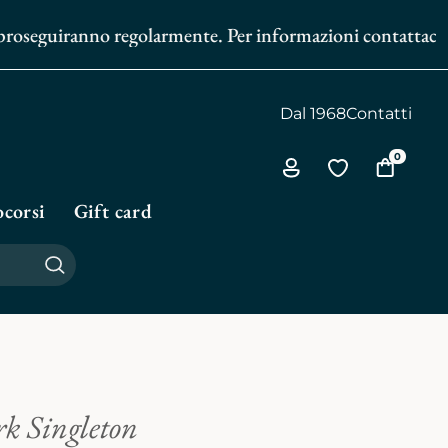
proseguiranno regolarmente. Per informazioni contattaci al
3
Dal 1968
Contatti
0
Via
Vai
Vai
all'area
alla
al
corsi
Gift card
personale
biblioteca
carrello
personale
Cerca
k Singleton