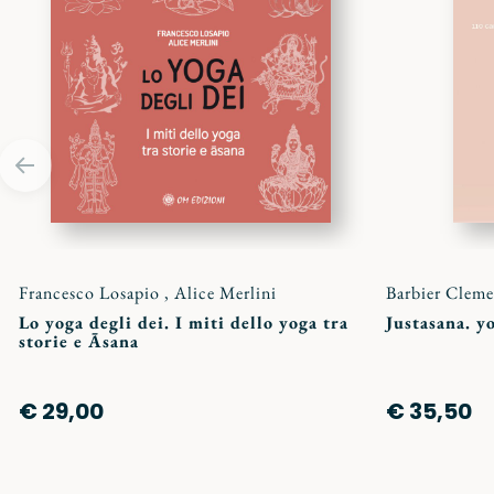
preferiti
Francesco Losapio
,
Alice Merlini
Barbier Clem
Lo yoga degli dei. I miti dello yoga tra
Justasana. 
storie e Āsana
€ 29,00
€ 35,50