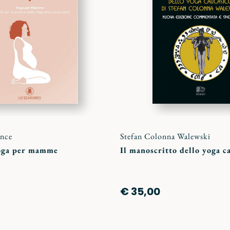
preferiti
ence
Stefan Colonna Walewski
yoga per mamme
Il manoscritto dello yoga c
€ 35,00