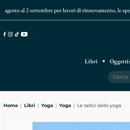
gosto al 2 settembre per lavori di rinnovamento, le spedizi
Facebook
Instagram
TikTok
Youtube
Libri
Oggettis
Home
Libri
Yoga
Yoga
Le radici dello yoga
Ingrandisci
immagine