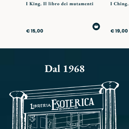
I King. Il libro dei mutamenti
I Ching.
AGGIUNGI
€ 15,00
€ 19,00
AL
CARRELLO
Dal 1968