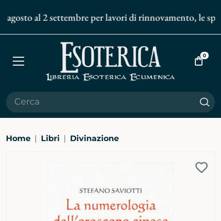
 agosto al 2 settembre per lavori di rinnovamento, le spedi
0
Apri
Vai
menù
al
carrell
Cer
Home
Libri
Divinazione
Ingrandisci
Aggi
immagine
alla
bibli
pers