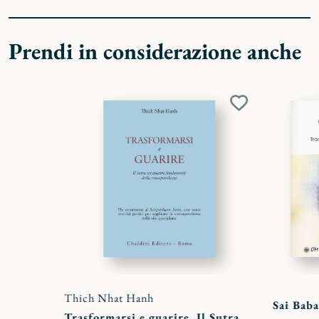
Prendi in considerazione anche
Aggiungi
ai
preferiti
Thich Nhat Hanh
Sai Baba
Trasformarsi e guarire. Il Sutra