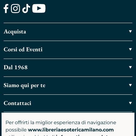
Facebook
Instagram
TikTok
Youtube
Acquista
Corsi ed Eventi
Dal 1968
Siamo qui per te
Contattaci
Vieni a trovarci
Per offrirti la miglior esperienza di navigazione
possibile
www.libreriaesotericamilano.com