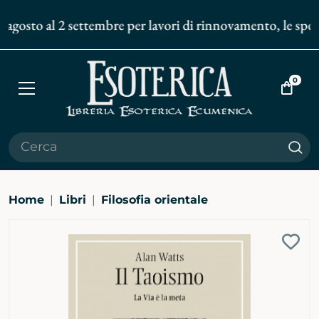
 agosto al 2 settembre per lavori di rinnovamento, le spediz
0
Apri
Vai
menù
al
carrell
Cer
Home
Libri
Filosofia orientale
Ingrandisci
Aggi
immagine
alla
bibli
pers