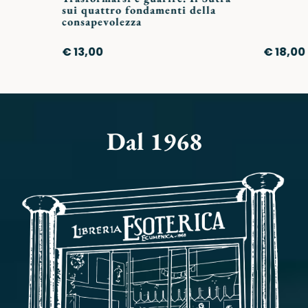
sui quattro fondamenti della
consapevolezza
€ 13,00
€ 18,00
Dal 1968