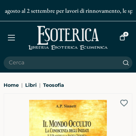
 agosto al 2 settembre per lavori di rinnovamento, le spedi
0
Apri
Vai
menù
al
carrell
Cer
Home
Libri
Teosofia
Ingrandisci
Aggi
immagine
alla
bibli
pers