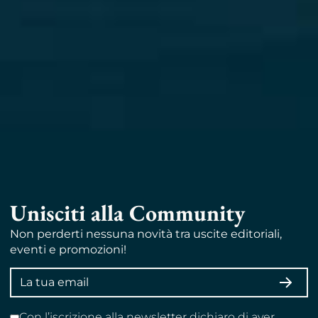
Unisciti alla Community
Non perderti nessuna novità tra uscite editoriali,
eventi e promozioni!
Indirizzo
ISCRI
email
Con l’iscrizione alla newsletter dichiaro di aver