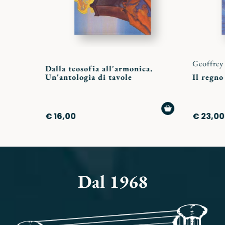
Geoffrey
Dalla teosofia all'armonica.
Un'antologia di tavole
Il regno
AGGIUNGI
€ 16,00
€ 23,00
AL
CARRELLO
Dal 1968