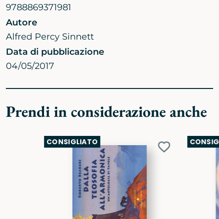
9788869371981
Autore
Alfred Percy Sinnett
Data di pubblicazione
04/05/2017
Prendi in considerazione anche
CONSIGLIATO
CONSIG
Aggiungi
ai
preferiti