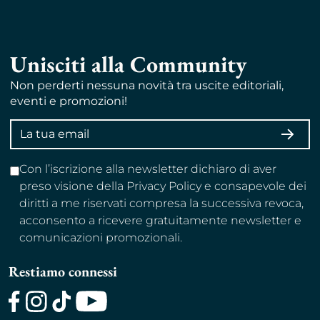
Unisciti alla Community
Non perderti nessuna novità tra uscite editoriali,
eventi e promozioni!
Indirizzo
ISCRI
email
Con l’iscrizione alla newsletter dichiaro di aver
preso visione della Privacy Policy e consapevole dei
diritti a me riservati compresa la successiva revoca,
acconsento a ricevere gratuitamente newsletter e
comunicazioni promozionali.
Restiamo connessi
Facebook
Instagram
TikTok
Youtube