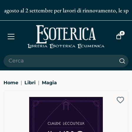
 agosto al 2 settembre per lavori di rinnovamento, le spedi
0
Apri
Vai
menù
al
carrell
Cer
Home
Libri
Magia
Ingrandisci
Aggi
immagine
alla
bibli
pers