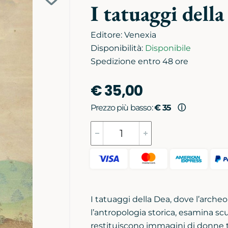
Aggiungi
I tatuaggi dell
alla
biblioteca
Editore:
Venexia
personale
Disponibilità:
Disponibile
Spedizione entro 48 ore
€ 35,00
Prezzo più basso:
€ 35
ⓘ
I tatuaggi della Dea, dove l’archeol
l’antropologia storica, esamina scu
restituiscono immagini di donne ta