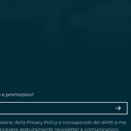
i e promozioni!
ISCRI
visione della Privacy Policy e consapevole dei diritti a me
a ricevere gratuitamente newsletter e comunicazioni