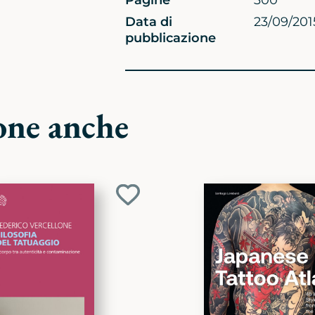
Pagine
300
Data di
23/09/201
pubblicazione
one anche
Aggiungi
ai
preferiti