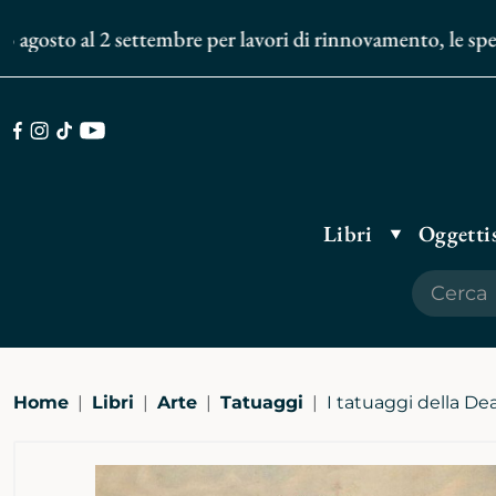
gosto al 2 settembre per lavori di rinnovamento, le spedizi
Facebook
Instagram
TikTok
Youtube
Libri
Oggettis
Home
Libri
Arte
Tatuaggi
I tatuaggi della De
Ingrandisci
immagine