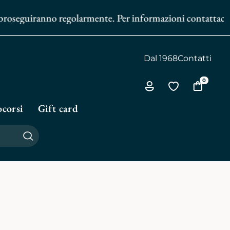
proseguiranno regolarmente. Per informazioni contattaci al
3
Dal 1968
Contatti
0
Via
Vai
Vai
all'area
alla
al
corsi
Gift card
personale
biblioteca
carrello
personale
Cerca