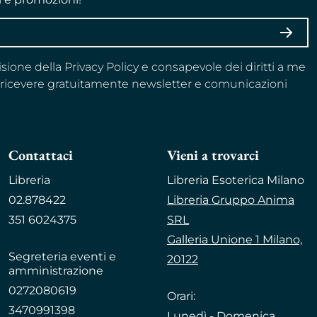
ISCRI
visione della Privacy Policy e consapevole dei diritti a me
a ricevere gratuitamente newsletter e comunicazioni
Contattaci
Vieni a trovarci
Libreria
Libreria Esoterica Milano
02.878422
Libreria Gruppo Anima
351 6024375
SRL
Galleria Unione 1 Milano,
Segreteria eventi e
20122
amministrazione
0272080619
Orari:
3470991398
Lunedì - Domenica