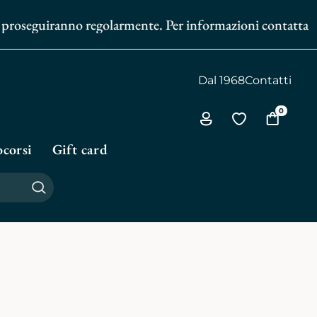
 proseguiranno regolarmente. Per informazioni contattaci al
Dal 1968
Contatti
0
Via
Vai
Vai
all'area
alla
al
corsi
Gift card
personale
biblioteca
carrello
personale
Cerca