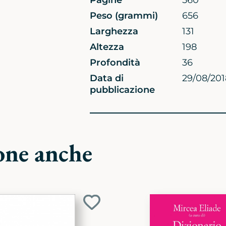
Pagine
560
Peso (grammi)
656
Larghezza
131
Altezza
198
Profondità
36
Data di
29/08/201
pubblicazione
one anche
Aggiungi
ai