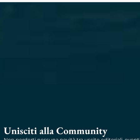
Unisciti alla Community
Non perderti nessuna novità tra uscite editoriali, event