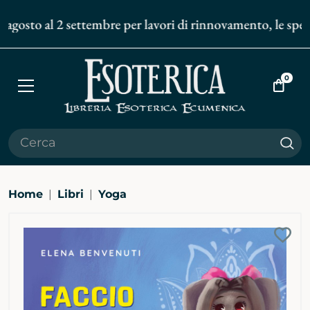
agosto al 2 settembre per lavori di rinnovamento, le spediz
0
Apri
Vai
menù
al
carrell
Cer
Home
Libri
Yoga
Ingrandisci
Aggi
immagine
alla
bibli
pers