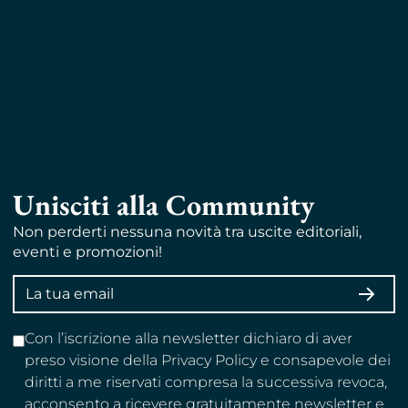
Unisciti alla Community
Non perderti nessuna novità tra uscite editoriali,
eventi e promozioni!
Indirizzo
ISCRI
email
Con l’iscrizione alla newsletter dichiaro di aver
preso visione della Privacy Policy e consapevole dei
diritti a me riservati compresa la successiva revoca,
acconsento a ricevere gratuitamente newsletter e