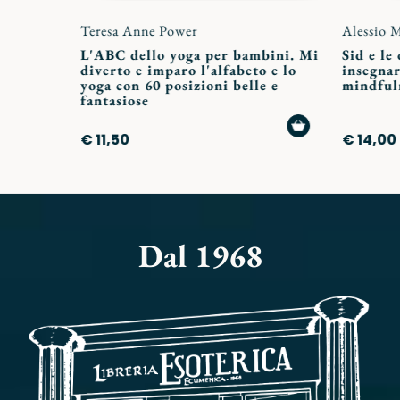
Teresa Anne Power
Alessio 
L'ABC dello yoga per bambini. Mi
Sid e le
diverto e imparo l'alfabeto e lo
insegnar
yoga con 60 posizioni belle e
mindful
fantasiose
AGGIUNGI
€ 11,50
€ 14,00
AL
CARRELLO
Dal 1968