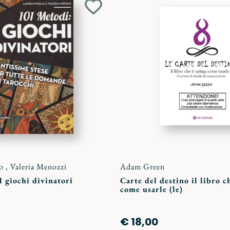
Aggiungi
ai
preferiti
lo
,
Valeria Menozzi
Adam Green
I giochi divinatori
Carte del destino il libro c
come usarle (le)
€ 18,00