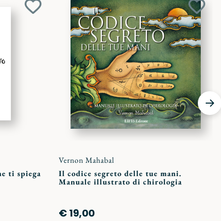
Aggiungi
Aggiu
ai
ai
preferiti
preferi
Vernon Mahabal
he ti spiega
Il codice segreto delle tue mani.
Manuale illustrato di chirologia
€ 19,00