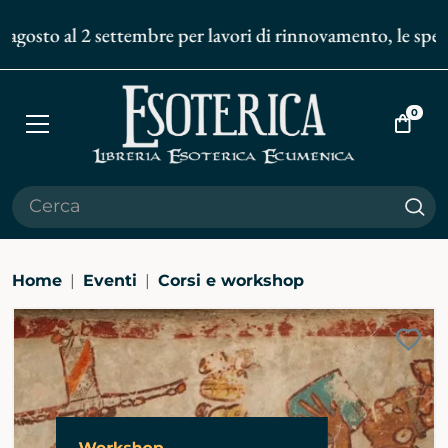
agosto al 2 settembre per lavori di rinnovamento, le spediz
0
Apri
Vai
menù
al
carrell
Cer
Home
Eventi
Corsi e workshop
Ingrandisci
Aggi
immagine
alla
bibli
pers