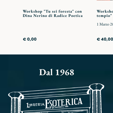
Workshop "Tu sei foresta" con
Workshop
Dina Nerino di Radice Poetica
tempio"
1 Marzo 2
€ 0,00
€ 40,0
Dal 1968