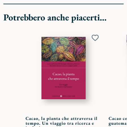
Potrebbero anche piacerti...
Aggiungi
ai
preferiti
Cacao, la pianta che attraversa il
Cacao ce
tempo. Un viaggio tra ricerca e
guatemal